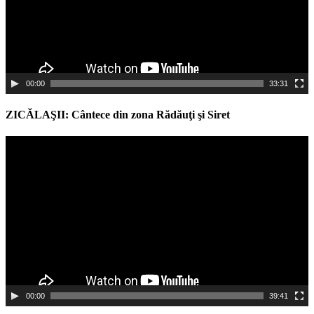
00:00
33:31
ZICĂLAŞII: Cântece din zona Rădăuţi şi Siret
Video
Player
00:00
39:41