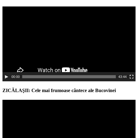
Video
Player
00:00
43:44
ZICĂLAŞII: Cele mai frumoase cântece ale Bucovinei
Video
Player