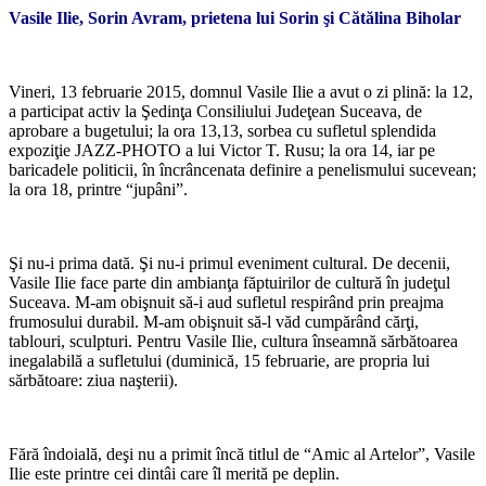
Vasile Ilie, Sorin Avram, prietena lui Sorin şi Cătălina Biholar
*
Vineri, 13 februarie 2015, domnul Vasile Ilie a avut o zi plină: la 12,
a participat activ la Şedinţa Consiliului Judeţean Suceava, de
aprobare a bugetului; la ora 13,13, sorbea cu sufletul splendida
expoziţie JAZZ-PHOTO a lui Victor T. Rusu; la ora 14, iar pe
baricadele politicii, în încrâncenata definire a penelismului sucevean;
la ora 18, printre “jupâni”.
*
Şi nu-i prima dată. Şi nu-i primul eveniment cultural. De decenii,
Vasile Ilie face parte din ambianţa făptuirilor de cultură în judeţul
Suceava. M-am obişnuit să-i aud sufletul respirând prin preajma
frumosului durabil. M-am obişnuit să-l văd cumpărând cărţi,
tablouri, sculpturi. Pentru Vasile Ilie, cultura înseamnă sărbătoarea
inegalabilă a sufletului (duminică, 15 februarie, are propria lui
sărbătoare: ziua naşterii).
*
Fără îndoială, deşi nu a primit încă titlul de “Amic al Artelor”, Vasile
Ilie este printre cei dintâi care îl merită pe deplin.