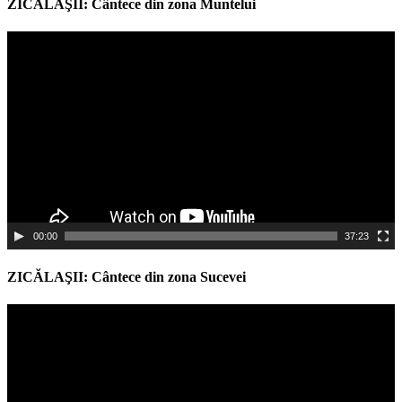
ZICĂLAŞII: Cântece din zona Muntelui
Video
Player
00:00
37:23
ZICĂLAŞII: Cântece din zona Sucevei
Video
Player