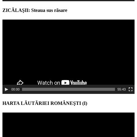
ZICĂLAŞII: Steaua sus răsare
Video
Player
00:00
55:43
HARTA LĂUTĂRIEI ROMÂNEŞTI (I)
Video
Player