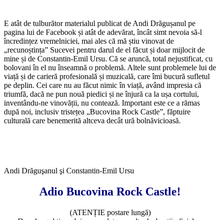
E atât de tulburător materialul publicat de Andi Drăgușanul pe
pagina lui de Facebook și atât de adevărat, încât simt nevoia să-l
încredințez vremelniciei, mai ales că mă știu vinovat de
„recunoștința” Sucevei pentru darul de el făcut și doar mijlocit de
mine și de Constantin-Emil Ursu. Că se aruncă, total nejustificat, cu
bolovani în el nu înseamnă o problemă. Altele sunt problemele lui de
viață și de carieră profesională și muzicală, care îmi bucură sufletul
pe deplin. Cei care nu au făcut nimic în viață, având impresia că
triumfă, dacă ne pun nouă piedici și ne înjură ca la ușa cortului,
inventându-ne vinovății, nu contează. Important este ce a rămas
după noi, inclusiv tristețea „Bucovina Rock Castle”, făptuire
culturală care benemerită altceva decât ură bolnăvicioasă.
Andi Drăguşanul şi Constantin-Emil Ursu
Adio Bucovina Rock Castle!
(ATENȚIE postare lungă)