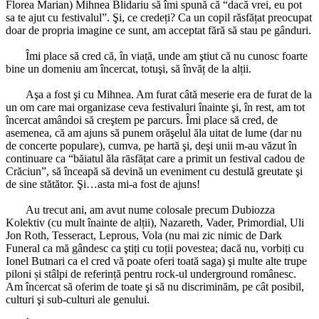
Florea Marian) Mihnea Blidariu să îmi spună că “dacă vrei, eu pot
sa te ajut cu festivalul”. Şi, ce credeți? Ca un copil răsfățat preocupat
doar de propria imagine ce sunt, am acceptat fără să stau pe gânduri.
*
Îmi place să cred că, în viață, unde am ştiut că nu cunosc foarte
bine un domeniu am încercat, totuşi, să învăț de la alții.
*
Aşa a fost şi cu Mihnea. Am furat câtă meserie era de furat de la
un om care mai organizase ceva festivaluri înainte şi, în rest, am tot
încercat amândoi să creştem pe parcurs. Îmi place să cred, de
asemenea, că am ajuns să punem orăşelul ăla uitat de lume (dar nu
de concerte populare), cumva, pe hartă şi, deşi unii m-au văzut în
continuare ca “băiatul ăla rāsfățat care a primit un festival cadou de
Crăciun”, să înceapă să devină un eveniment cu destulă greutate şi
de sine stătător. Şi…asta mi-a fost de ajuns!
*
Au trecut ani, am avut nume colosale precum Dubiozza
Kolektiv (cu mult înainte de alții), Nazareth, Vader, Primordial, Uli
Jon Roth, Tesseract, Leprous, Vola (nu mai zic nimic de Dark
Funeral ca mă gândesc ca ştiți cu toții povestea; dacă nu, vorbiți cu
Ionel Butnari ca el cred vă poate oferi toată saga) şi multe alte trupe
piloni și stâlpi de referință pentru rock-ul underground românesc.
Am încercat să oferim de toate şi să nu discriminăm, pe cât posibil,
culturi şi sub-culturi ale genului.
*