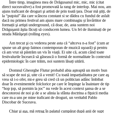
Între timp, imaginea mea de Drăgusanul mic, mic, mic (citat
direct suceavalive) a fost promovată la rang de interlop. Mai nou, am
ajuns traficant de droguri şi artisti de prin toată țara. Doar mă ştiți, de
la “puţoiul” ăla care scâncea constant si se dădea cu fundul de asfalt
dacă nu primea festival am ajuns mare combinagiu și învârtitor de
formații şi artişti underground, că doar, de, asta suntem noi
Drăguşanii ăştia făcuți să conducem lumea. Un fel de iluminați de pe
strada Mărăşeşti (rolling eyes).
*
Am trecut şi cu vederea peste asta că “altceva n-a fost” (cum ar
spune un alt grup faimos contemporan de muzică uşoară) şi pentru
că am vrut să păstrăm un vis în viață. Ei uite că, acum când toate
festivalurile încearcă să găsească o formă de normalitate în contextul
epidemiologic în care trăim, noi suntem lăsați uitării.
*
Domnul Gheorghe Flutur probabil abia aşteaptă un motiv bun
să scape de noi şi, uite că a venit! Cu toată imparțialitatea pe care aş
vrea să i-o ofer, mi-e greu să cred că un politician adânc îmbibat
doar în evenimentele folclorice pe care le împinge la înaintare de tip
“hop ţop, să pornim la joc” nu vede în acest context şansa de a se
descotorosi de noi şi de a se alinia la sfânta doctrina a fiţuicii media
care m-a uns pe mine traficant de droguri, un veritabil Pablo
Discobar de Suceava.
*
Chiar şi aşa, mă retrag în palatul cumpărat după anii de supt