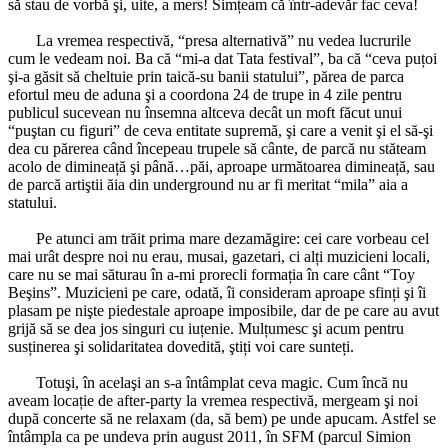
să stau de vorbă şi, uite, a mers! Simțeam că într-adevăr fac ceva!
*
La vremea respectivă, “presa alternativă” nu vedea lucrurile
cum le vedeam noi. Ba că “mi-a dat Tata festival”, ba că “ceva puțoi
şi-a găsit să cheltuie prin taică-su banii statului”, părea de parca
efortul meu de aduna şi a coordona 24 de trupe in 4 zile pentru
publicul sucevean nu însemna altceva decât un moft făcut unui
“puştan cu figuri” de ceva entitate supremă, şi care a venit şi el să-şi
dea cu părerea când începeau trupele să cânte, de parcă nu stăteam
acolo de dimineață şi până…păi, aproape următoarea dimineață, sau
de parcă artiştii ăia din underground nu ar fi meritat “mila” aia a
statului.
*
Pe atunci am trăit prima mare dezamăgire: cei care vorbeau cel
mai urât despre noi nu erau, musai, gazetari, ci alți muzicieni locali,
care nu se mai săturau în a-mi prorecli formația în care cânt “Toy
Beşins”. Muzicieni pe care, odată, îi consideram aproape sfinți şi îi
plasam pe nişte piedestale aproape imposibile, dar de pe care au avut
grijă să se dea jos singuri cu iuțenie. Mulțumesc şi acum pentru
susținerea şi solidaritatea dovedită, ştiți voi care sunteți.
*
Totuşi, în acelaşi an s-a întâmplat ceva magic. Cum încă nu
aveam locație de after-party la vremea respectivă, mergeam şi noi
după concerte să ne relaxam (da, să bem) pe unde apucam. Astfel se
întâmpla ca pe undeva prin august 2011, în SFM (parcul Simion