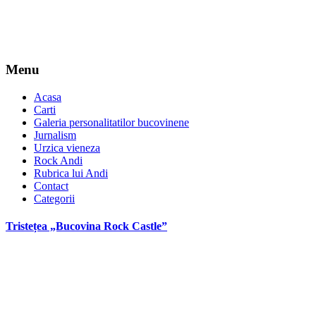
Menu
Acasa
Carti
Galeria personalitatilor bucovinene
Jurnalism
Urzica vieneza
Rock Andi
Rubrica lui Andi
Contact
Categorii
Tristețea „Bucovina Rock Castle”