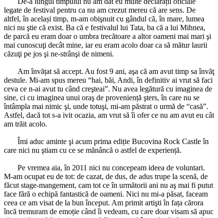
De-a lungul timpului nu am dat eu multe declarații oficiale
legate de festival pentru ca nu am crezut mereu că are sens. De
altfel, în același timp, m-am obişnuit cu gândul că, în mare, lumea
nici nu ştie că exist. Ba că e festivalul lui Tata, ba că a lui Mihnea,
de parcă eu eram doar o umbra trecătoare a altor oameni mai mari şi
mai cunoscuţi decât mine, iar eu eram acolo doar ca să mătur laurii
căzuţi pe jos şi ne-strânşi de nimeni.
*
Am învățat să accept. Au fost 9 ani, aşa că am avut timp sa învăţ
destule. Mi-am spus mereu “hai, băi, Andi, în definitiv ai vrut să faci
ceva ce n-ai avut tu când creşteai”. Nu avea legătură cu imaginea de
sine, ci cu imaginea unui oraş de proveniență şters, în care nu se
întâmpla mai nimic şi, unde totuşi, mi-am păstrat o urmă de “casă”.
Astfel, dacă tot s-a ivit ocazia, am vrut să îi ofer ce nu am avut eu cât
am trăit acolo.
*
Îmi aduc aminte şi acum prima ediție Bucovina Rock Castle în
care nici nu ştiam cu ce se mănâncă o astfel de experiență.
*
Pe vremea aia, în 2011 nici nu concepeam ideea de voluntari.
M-am ocupat eu de tot: de cazat, de dus, de adus trupe la scenă, de
făcut stage-mangement, cam tot ce în următorii ani nu aş mai fi putut
face fără o echipă fantastică de oameni. Nici nu mi-a păsat, faceam
ceea ce am visat de la bun început. Am primit artişti în fața cărora
încă tremuram de emoție când îi vedeam, cu care doar visam să apuc