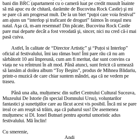
bani din BRC (apartament cu o cameră luat pe credit muuult înainte
să mă apuc eu de chitară, darămite de Bucovina Rock Castle) şi mi
se pare că am progresat mult. De la un biet “puţoi care voia festival”
am ajuns un “interlop şi traficant de droguri” faimos în oraşul meu
natal. Aşa că, m-am resemnat! Din păcate, Bucovina Rock Castle
pare mai departe decât a fost vreodată şi, sincer, nici nu cred că-i mai
pasă cuiva.
*
Astfel, în calitate de “Director Artistic” şi “Puțoi si Interlop”
oficial al festivalului, îmi iau rămas bun! Îmi pare rău că nu am
sărbătorit 10 ani împreună, cum am fi meritat, dar sunt convins ca
viața ne va reîntruni în alt mod. Până atunci, sunt fericit că urmează
să lansăm al doilea album “Toy Beşins”, produs de Mihnea Blidariu,
printr-o muzică de care chiar suntem mândri, aşa că ne vedem pe
traseu.
*
Până una alta, mulțumesc din suflet Centrului Cultural Suceava,
Muzeului De Istorie (în special Domnului Ursu), voluntarilor
fantastici şi sunetiştilor care au făcut acest vis posibil. Încă mi se pare
ireal ce am reuşit să trăim, aşa că paharul sus! De asemenea
mulțumesc si Dl. Ionel Butnari pentru aportul umoristic adus
festivalului. Mă înclin!
*
Cu smerenie,
Andi