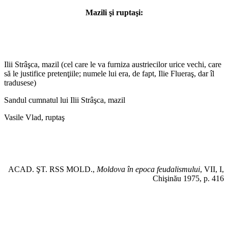
Mazili şi ruptaşi:
Ilii Strâşca, mazil (cel care le va furniza austriecilor urice vechi, care
să le justifice pretenţiile; numele lui era, de fapt, Ilie Flueraş, dar îl
tradusese)
Sandul cumnatul lui Ilii Strâşca, mazil
Vasile Vlad, ruptaş
ACAD. ŞT. RSS MOLD.,
Moldova în epoca feudalismului
, VII, I,
Chişinău 1975, p. 416