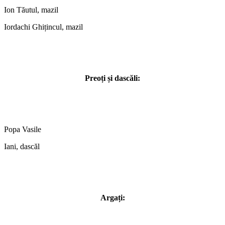
Ion Tăutul, mazil
Iordachi Ghițincul, mazil
Preoți și dascăli:
Popa Vasile
Iani, dascăl
Argați: