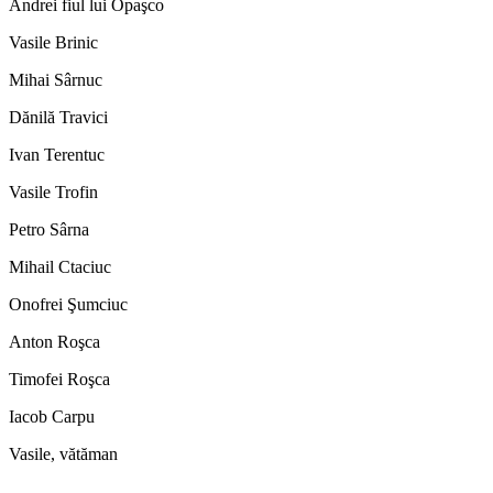
Andrei fiul lui Opaşco
Vasile Brinic
Mihai Sârnuc
Dănilă Travici
Ivan Terentuc
Vasile Trofin
Petro Sârna
Mihail Ctaciuc
Onofrei Şumciuc
Anton Roşca
Timofei Roşca
Iacob Carpu
Vasile, vătăman