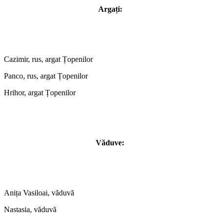
Argați:
Cazimir, rus, argat Țopenilor
Panco, rus, argat Țopenilor
Hrihor, argat Țopenilor
Văduve:
Anița Vasiloai, văduvă
Nastasia, văduvă