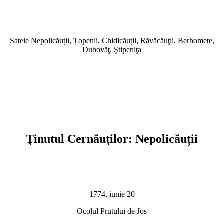
Satele Nepolicăuții, Țopenii, Chidicăuții, Răvăcăuţii, Berhomete,
Dubovăţ, Ştipeniţa
Ţinutul Cernăuţilor: Nepolicăuții
1774, iunie 20
Ocolul Prutului de Jos