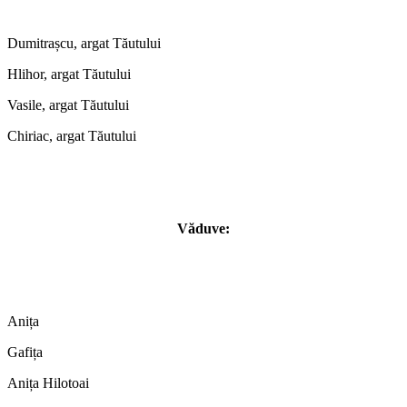
Dumitrașcu, argat Tăutului
Hlihor, argat Tăutului
Vasile, argat Tăutului
Chiriac, argat Tăutului
Văduve:
Anița
Gafița
Anița Hilotoai