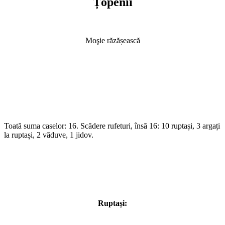
Țopenii
Moşie răzășească
Toată suma caselor: 16. Scădere rufeturi, însă 16: 10 ruptași, 3 argați
la ruptași, 2 văduve, 1 jidov.
Ruptași: