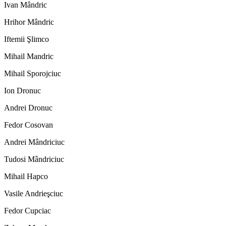
Ivan Mândric
Hrihor Mândric
Iftemii Şlimco
Mihail Mandric
Mihail Sporojciuc
Ion Dronuc
Andrei Dronuc
Fedor Cosovan
Andrei Mândriciuc
Tudosi Mândriciuc
Mihail Hapco
Vasile Andrieşciuc
Fedor Cupciac