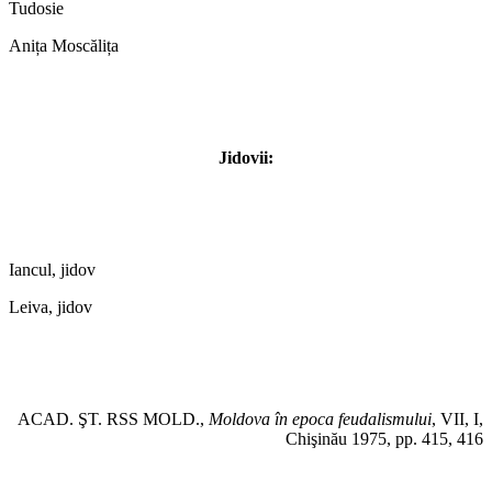
Tudosie
Anița Moscălița
Jidovii:
Iancul, jidov
Leiva, jidov
ACAD. ŞT. RSS MOLD.,
Moldova în epoca feudalismului
, VII, I,
Chişinău 1975, pp. 415, 416