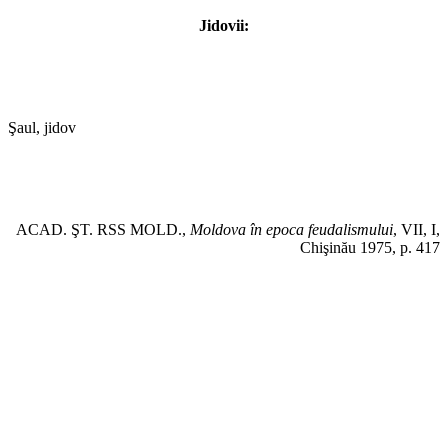
Jidovii:
Şaul, jidov
ACAD. ŞT. RSS MOLD.,
Moldova în epoca feudalismului
, VII, I,
Chişinău 1975, p. 417