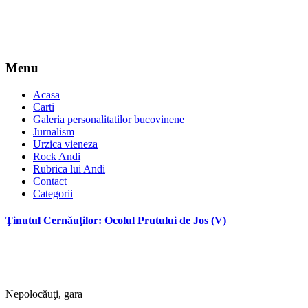
Menu
Acasa
Carti
Galeria personalitatilor bucovinene
Jurnalism
Urzica vieneza
Rock Andi
Rubrica lui Andi
Contact
Categorii
Ţinutul Cernăuţilor: Ocolul Prutului de Jos (V)
Nepolocăuţi, gara