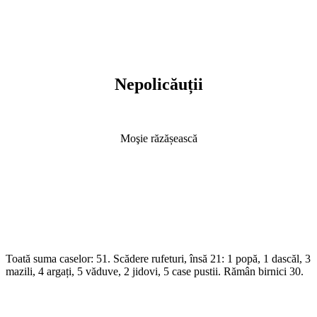
Nepolicăuții
Moşie răzășească
Toată suma caselor: 51. Scădere rufeturi, însă 21: 1 popă, 1 dascăl, 3
mazili, 4 argați, 5 văduve, 2 jidovi, 5 case pustii. Rămân birnici 30.