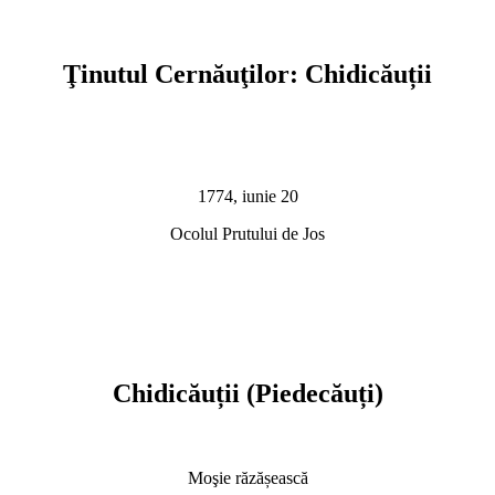
Ţinutul Cernăuţilor: Chidicăuții
1774, iunie 20
Ocolul Prutului de Jos
Chidicăuții (Piedecăuți)
Moşie răzășească