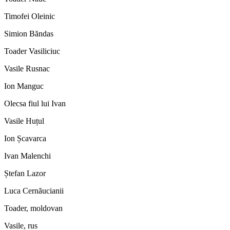
Timofei Oleinic
Simion Băndas
Toader Vasiliciuc
Vasile Rusnac
Ion Manguc
Olecsa fiul lui Ivan
Vasile Huțul
Ion Șcavarca
Ivan Malenchi
Ștefan Lazor
Luca Cernăucianii
Toader, moldovan
Vasile, rus