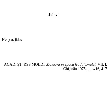
Jidovii:
Herşco, jidov
ACAD. ŞT. RSS MOLD.,
Moldova în epoca feudalismului
, VII, I,
Chişinău 1975, pp. 416, 417