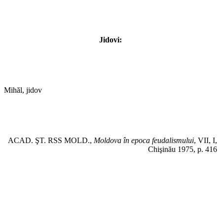
Jidovi:
Mihăl, jidov
ACAD. ŞT. RSS MOLD.,
Moldova în epoca feudalismului
, VII, I,
Chişinău 1975, p. 416