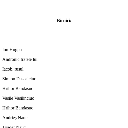
Birnici:
Ion Hugco
Andronic fratele lui
Iacob, rusul
Simion Dascalciuc
Hrihor Bandasuc
Vasile Vasilinciuc
Hrihor Bandasuc
Andrieș Nauc
Toader Nauc