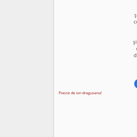
ş
c
ş
d
Poezie de ion dragusanul