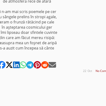
de atmosfera rece de afară
i n-am mai scris poemele pe cer
u sângele prelins în stropi agale,
eram o frunză rătăcind pe cale
în aşteptarea cosmicului ger
i îmi lipseau doar sfintele cuvinte
din care am făcut mereu risipă:
easupra mea un foşnet de aripă
s-a auzit cum începea să cânte
22
Oct
No Com