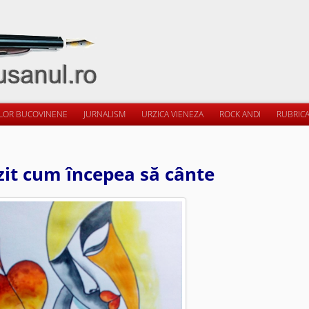
ILOR BUCOVINENE
JURNALISM
URZICA VIENEZA
ROCK ANDI
RUBRICA
zit cum începea să cânte