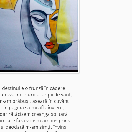
destinul e o frunză în cădere
-un zvâcnet surd al aripii de vânt,
m-am prăbuşit aseară în cuvânt
în pagină să-mi aflu înviere,
dar rătăcisem creanga solitară
in care fără voie m-am desprins
şi deodată m-am simţit învins