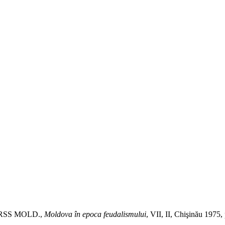
*
*
*
 RSS MOLD.,
Moldova în epoca feudalismului
, VII, II, Chişinău 1975,