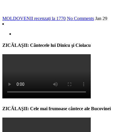
MOLDOVENII recenzaţi la 1770
No Comments
Jan
29
ZICĂLAŞII: Cântecele lui Dinicu şi Ciolacu
ZICĂLAŞII: Cele mai frumoase cântece ale Bucovinei