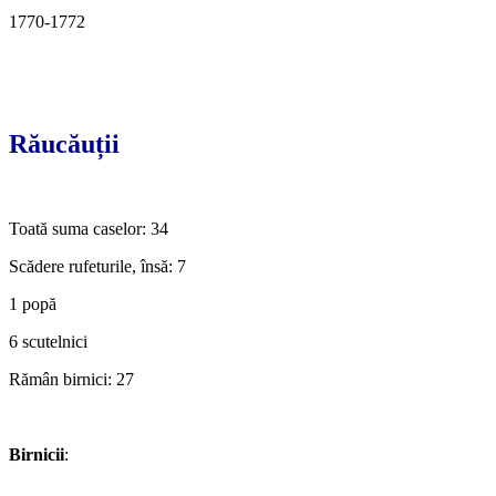
1770-1772
Răucăuții
Toată suma caselor: 34
Scădere rufeturile, însă: 7
1 popă
6 scutelnici
Rămân birnici: 27
Birnicii
: