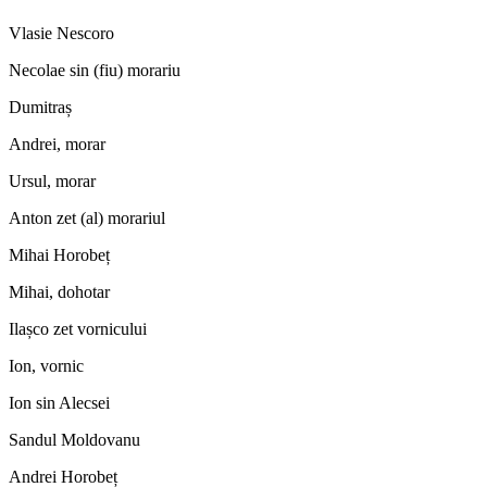
Vlasie Nescoro
Necolae sin (fiu) morariu
Dumitraș
Andrei, morar
Ursul, morar
Anton zet (al) morariul
Mihai Horobeț
Mihai, dohotar
Ilașco zet vornicului
Ion, vornic
Ion sin Alecsei
Sandul Moldovanu
Andrei Horobeț