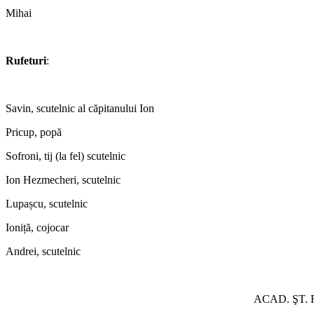
Mihai
Rufeturi
:
Savin, scutelnic al căpitanului Ion
Pricup, popă
Sofroni, tij (la fel) scutelnic
Ion Hezmecheri, scutelnic
Lupașcu, scutelnic
Ioniță, cojocar
Andrei, scutelnic
ACAD. ŞT.