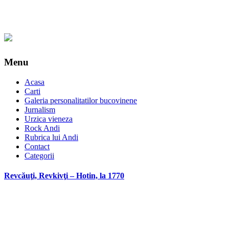
Menu
Acasa
Carti
Galeria personalitatilor bucovinene
Jurnalism
Urzica vieneza
Rock Andi
Rubrica lui Andi
Contact
Categorii
Revcăuţi, Revkivţi – Hotin, la 1770