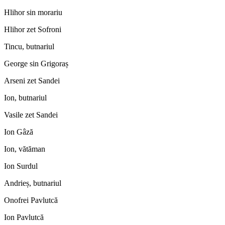
Hlihor sin morariu
Hlihor zet Sofroni
Tincu, butnariul
George sin Grigoraș
Arseni zet Sandei
Ion, butnariul
Vasile zet Sandei
Ion Gâză
Ion, vătăman
Ion Surdul
Andrieș, butnariul
Onofrei Pavlutcă
Ion Pavlutcă