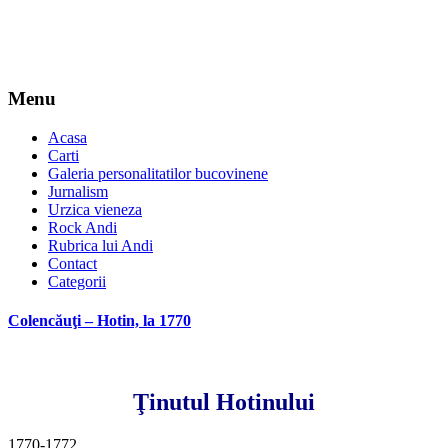
Menu
Acasa
Carti
Galeria personalitatilor bucovinene
Jurnalism
Urzica vieneza
Rock Andi
Rubrica lui Andi
Contact
Categorii
Colencăuţi – Hotin, la 1770
Ţinutul Hotinului
1770-1772