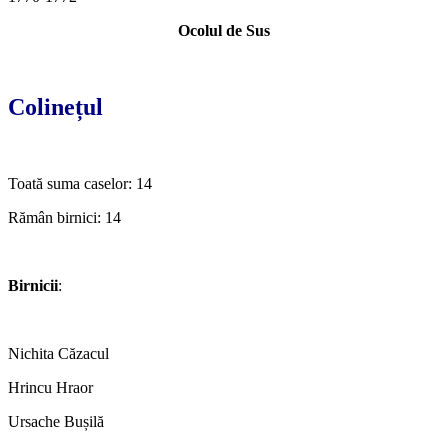
Ocolul de Sus
*
Colinețul
*
Toată suma caselor: 14
Rămân birnici: 14
*
Birnicii
:
*
Nichita Căzacul
Hrincu Hraor
Ursache Bușilă