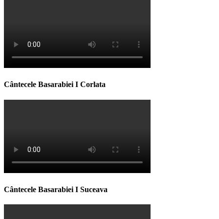
Cântecele Basarabiei I Corlata
Cântecele Basarabiei I Suceava