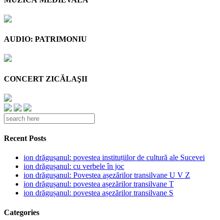
AUDIO: PATRIMONIU
CONCERT ZICĂLAŞII
Recent Posts
ion drăgușanul: povestea instituțiilor de cultură ale Sucevei
ion drăgușanul: cu verbele în joc
ion drăgușanul: Povestea așezărilor transilvane U V Z
ion drăgușanul: povestea așezărilor transilvane T
ion drăgușanul: povestea așezărilor transilvane S
Categories