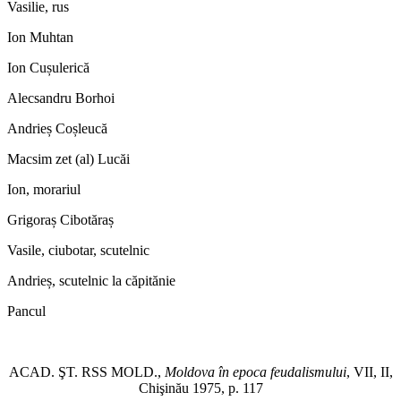
Vasilie, rus
Ion Muhtan
Ion Cușulerică
Alecsandru Borhoi
Andrieș Coșleucă
Macsim zet (al) Lucăi
Ion, morariul
Grigoraș Cibotăraș
Vasile, ciubotar, scutelnic
Andrieș, scutelnic la căpitănie
Pancul
*
ACAD. ŞT. RSS MOLD.,
Moldova în epoca feudalismului
, VII, II,
Chişinău 1975, p. 117