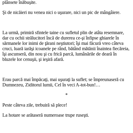
plânsete înăbuşite.
Şi de nicăieri nu venea nici o uşurare, nici un pic de mângâiere.
*
La urmă, primiră sfintele taine cu sufletul plin de atâta resemnare,
dar cu ochii strălucitori încă de durerea ce-şi înfipse ghiarele în
sărmanele lor inimi de ţărani neştiutori; îşi mai făcură vreo câteva
cruci, luară iarăşi icoanele pe rând, bătând mătănii înaintea fiecăreia,
îşi ascunseră, din nou şi cu frică parcă, lumânările de deară în
bluzele lor cenuşii, şi ieşiră afară.
*
Erau parcă mai împăcaţi, mai uşuraţi la suflet; se împreunaseră cu
Dumnezeu, Ziditorul lumii, Cel în veci A-tot-bun!…
*
Peste câteva zile, trebuiră să plece!
La hotare se arătaseră numeroase trupe ruseşti.
*