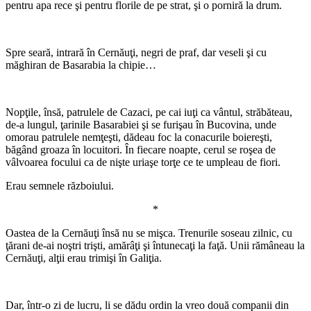
pentru apa rece şi pentru florile de pe strat, şi o porniră la drum.
*
Spre seară, intrară în Cernăuţi, negri de praf, dar veseli şi cu
măghiran de Basarabia la chipie…
*
Nopţile, însă, patrulele de Cazaci, pe cai iuţi ca vântul, străbăteau,
de-a lungul, ţarinile Basarabiei şi se furişau în Bucovina, unde
omorau patrulele nemţeşti, dădeau foc la conacurile boiereşti,
băgând groaza în locuitori. În fiecare noapte, cerul se roşea de
vâlvoarea focului ca de nişte uriaşe torţe ce te umpleau de fiori.
Erau semnele războiului.
*
Oastea de la Cernăuţi însă nu se mişca. Trenurile soseau zilnic, cu
ţărani de-ai noştri trişti, amărâţi şi întunecaţi la faţă. Unii rămâneau la
Cernăuţi, alţii erau trimişi în Galiţia.
*
Dar, într-o zi de lucru, li se dădu ordin la vreo două companii din