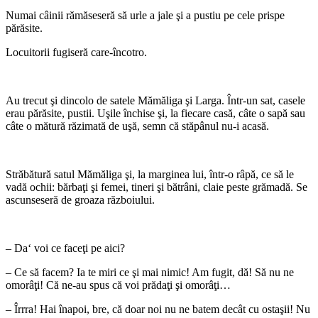
Numai câinii rămăseseră să urle a jale şi a pustiu pe cele prispe
părăsite.
Locuitorii fugiseră care-încotro.
*
Au trecut şi dincolo de satele Mămăliga şi Larga. Într-un sat, casele
erau părăsite, pustii. Uşile închise şi, la fiecare casă, câte o sapă sau
câte o mătură răzimată de uşă, semn că stăpânul nu-i acasă.
*
Străbătură satul Mămăliga şi, la marginea lui, într-o râpă, ce să le
vadă ochii: bărbaţi şi femei, tineri şi bătrâni, claie peste grămadă. Se
ascunseseră de groaza războiului.
*
– Da‘ voi ce faceţi pe aici?
– Ce să facem? Ia te miri ce şi mai nimic! Am fugit, dă! Să nu ne
omorâţi! Că ne-au spus că voi prădaţi şi omorâţi…
– Îrrra! Hai înapoi, bre, că doar noi nu ne batem decât cu ostaşii! Nu