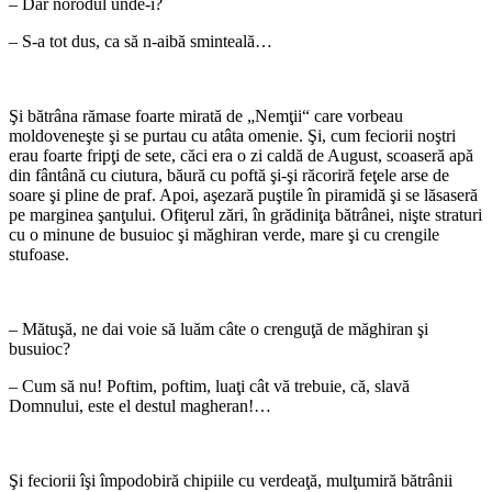
– Dar norodul unde-i?
– S-a tot dus, ca să n-aibă sminteală…
*
Şi bătrâna rămase foarte mirată de „Nemţii“ care vorbeau
moldoveneşte şi se purtau cu atâta omenie. Şi, cum feciorii noştri
erau foarte fripţi de sete, căci era o zi caldă de August, scoaseră apă
din fântână cu ciutura, băură cu poftă şi-şi răcoriră feţele arse de
soare şi pline de praf. Apoi, aşezară puştile în piramidă şi se lăsaseră
pe marginea şanţului. Ofiţerul zări, în grădiniţa bătrânei, nişte straturi
cu o minune de busuioc şi măghiran verde, mare şi cu crengile
stufoase.
*
– Mătuşă, ne dai voie să luăm câte o crenguţă de măghiran şi
busuioc?
– Cum să nu! Poftim, poftim, luaţi cât vă trebuie, că, slavă
Domnului, este el destul magheran!…
*
Şi feciorii îşi împodobiră chipiile cu verdeaţă, mulţumiră bătrânii