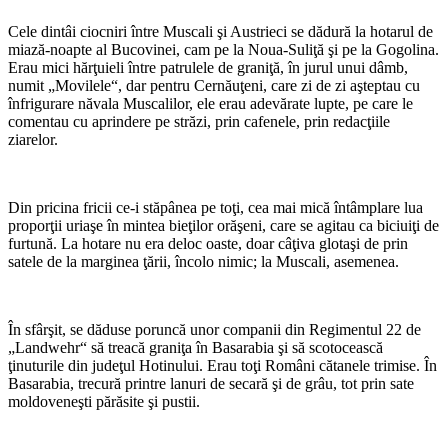
Cele dintâi ciocniri între Muscali şi Austrieci se dădură la hotarul de
miază-noapte al Bucovinei, cam pe la Noua-Suliţă şi pe la Gogolina.
Erau mici hărţuieli între patrulele de graniţă, în jurul unui dâmb,
numit „Movilele“, dar pentru Cernăuţeni, care zi de zi aşteptau cu
înfrigurare năvala Muscalilor, ele erau adevărate lupte, pe care le
comentau cu aprindere pe străzi, prin cafenele, prin redacţiile
ziarelor.
*
Din pricina fricii ce-i stăpânea pe toţi, cea mai mică întâmplare lua
proporţii uriaşe în mintea bieţilor orăşeni, care se agitau ca biciuiţi de
furtună. La hotare nu era deloc oaste, doar câţiva glotaşi de prin
satele de la marginea ţării, încolo nimic; la Muscali, asemenea.
*
În sfârşit, se dăduse poruncă unor companii din Regimentul 22 de
„Landwehr“ să treacă graniţa în Basarabia şi să scotocească
ţinuturile din judeţul Hotinului. Erau toţi Români cătanele trimise. În
Basarabia, trecură printre lanuri de secară şi de grâu, tot prin sate
moldoveneşti părăsite şi pustii.
*