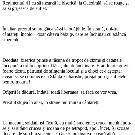
Regimentul 41 ca să meargă la biserică, la Catedrală, să se roage şi
să-şi grijească de suflet.
*
În altar, preotul se pregătea să-şi ia odăjdiile. În strană, doi-trei
cântăreţi, încolo – doar câteva băbuţe, care se închinau cu adâncă
smerenie.
*
Deodată, biserica prinse a răsuna de tropot de cizme şi cătanele
începură a roi în cuprinsul lăcaşului de închinare. Erau foarte gravi,
foarte tăcuţi, pătrunşi de sfinţenia locului şi a clipei ce-i aştepta:
aveau să se cuminece cu Sfânta Euharistie, pregătindu-şi sufletele
pentru moarte!
Ofiţerii le dădură, îndată, toată libertatea, să facă ce vor vrea.
Preotul slujea în altar, în strane murmurau cântăreţii.
*
La început, soldaţii îşi făcură, cu multă smerenie, cruce, închinându-
se şi sărutând crucea şi icoana de pe tetrapod, apoi, încet, îşi scoase
fiecare, de sub bluza cenuşie, câte o lumânare de ceară albă.