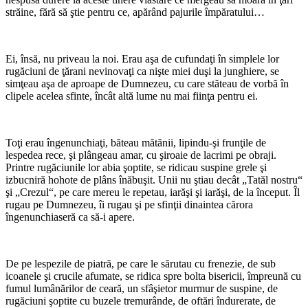
străine, fără să ştie pentru ce, apărând pajurile împăratului…
*
Ei, însă, nu priveau la noi. Erau aşa de cufundaţi în simplele lor
rugăciuni de ţărani nevinovaţi ca nişte miei duşi la junghiere, se
simţeau aşa de aproape de Dumnezeu, cu care stăteau de vorbă în
clipele acelea sfinte, încât altă lume nu mai fiinţa pentru ei.
*
Toţi erau îngenunchiaţi, băteau mătănii, lipindu-şi frunţile de
lespedea rece, şi plângeau amar, cu şiroaie de lacrimi pe obraji.
Printre rugăciunile lor abia şoptite, se ridicau suspine grele şi
izbucniră hohote de plâns înăbuşit. Unii nu ştiau decât „Tatăl nostru“
şi „Crezul“, pe care mereu le repetau, iarăşi şi iarăşi, de la început. Îl
rugau pe Dumnezeu, îi rugau şi pe sfinţii dinaintea cărora
îngenunchiaseră ca să-i apere.
*
De pe lespezile de piatră, pe care le sărutau cu frenezie, de sub
icoanele şi crucile afumate, se ridica spre bolta bisericii, împreună cu
fumul lumânărilor de ceară, un sfâşietor murmur de suspine, de
rugăciuni şoptite cu buzele tremurânde, de oftări îndurerate, de