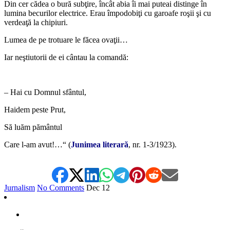
Din cer cădea o bură subţire, încât abia îi mai puteai distinge în
lumina becurilor electrice. Erau împodobiţi cu garoafe roşii şi cu
verdeaţă la chipiuri.
Lumea de pe trotuare le făcea ovaţii…
Iar neştiutorii de ei cântau la comandă:
*
– Hai cu Domnul sfântul,
Haidem peste Prut,
Să luăm pământul
Care l-am avut!…“ (
Junimea literară
, nr. 1-3/1923).
Jurnalism
No Comments
Dec
12