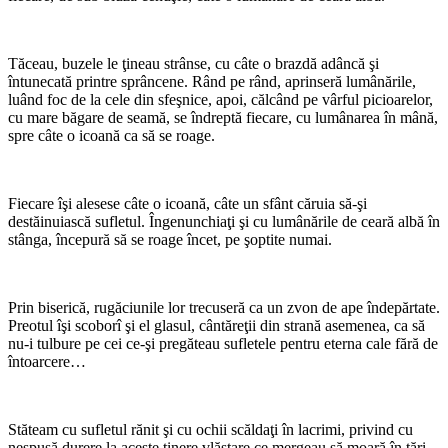
*
Tăceau, buzele le ţineau strânse, cu câte o brazdă adâncă şi
întunecată printre sprâncene. Rând pe rând, aprinseră lumânările,
luând foc de la cele din sfeşnice, apoi, călcând pe vârful picioarelor,
cu mare băgare de seamă, se îndreptă fiecare, cu lumânarea în mână,
spre câte o icoană ca să se roage.
*
Fiecare îşi alesese câte o icoană, câte un sfânt căruia să-şi
destăinuiască sufletul. Îngenunchiaţi şi cu lumânările de ceară albă în
stânga, începură să se roage încet, pe şoptite numai.
*
Prin biserică, rugăciunile lor trecuseră ca un zvon de ape îndepărtate.
Preotul îşi scoborî şi el glasul, cântăreţii din strană asemenea, ca să
nu-i tulbure pe cei ce-şi pregăteau sufletele pentru eterna cale fără de
întoarcere…
*
Stăteam cu sufletul rănit şi cu ochii scăldaţi în lacrimi, privind cu
nespusă durere la aceste tinere vlăstare ce mergeau să moară în ţări