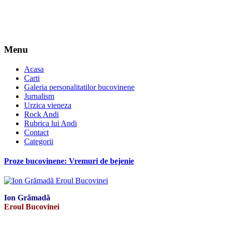
Menu
Acasa
Carti
Galeria personalitatilor bucovinene
Jurnalism
Urzica vieneza
Rock Andi
Rubrica lui Andi
Contact
Categorii
Proze bucovinene: Vremuri de bejenie
Ion Grămadă
Eroul Bucovinei