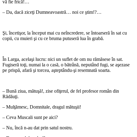
vă fie frică!…
– Da, dacă ziceţi Dumneavoastră… noi ce ştim!?…
*
Şi, încetişor, la început mai cu neîncredere, se întoarseră în sat cu
copii, cu muieri şi cu ce bruma putuseră lua în grabă.
*
În Larga, acelaşi lucru: nici un suflet de om nu rămăsese în sat.
Fugiseră toţi, numai la o casă, o bătrână, neputând fugi, se aşezase
pe prispă, afară şi torcea, aşteptându-şi resemnată soarta.
*
– Bună ziua, mătuşă!, zise ofiţerul, de fel profesor român din
Rădăuţi.
– Mulţămesc, Domnitale, dragul mătuşii!
– Ceva Muscali sunt pe aici?
– Nu, încă n-au dat prin satul nostru.