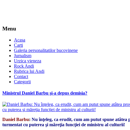
Menu
Acasa
Carti
Galeria personalitatilor bucovinene
Jurnalism
Urzica vieneza
Rock Andi
Rubrica lui Andi
Contact
Categorii
Ministrul Daniel Barbu şi-a depus demisia?
Daniel Barbu
:
Nu înţeleg, ca erudit, cum am putut spune atâtea 
turmentat cu puterea şi măreţia funcţiei de ministru al culturii!