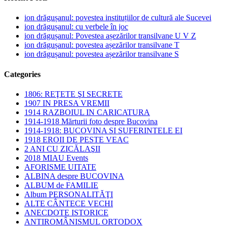
ion drăgușanul: povestea instituțiilor de cultură ale Sucevei
ion drăgușanul: cu verbele în joc
ion drăgușanul: Povestea așezărilor transilvane U V Z
ion drăgușanul: povestea așezărilor transilvane T
ion drăgușanul: povestea așezărilor transilvane S
Categories
1806: REŢETE ŞI SECRETE
1907 IN PRESA VREMII
1914 RAZBOIUL IN CARICATURA
1914-1918 Mărturii foto despre Bucovina
1914-1918: BUCOVINA SI SUFERINTELE EI
1918 EROII DE PESTE VEAC
2 ANI CU ZICĂLAŞII
2018 MIAU Events
AFORISME UITATE
ALBINA despre BUCOVINA
ALBUM de FAMILIE
Album PERSONALITĂŢI
ALTE CÂNTECE VECHI
ANECDOTE ISTORICE
ANTIROMÂNISMUL ORTODOX