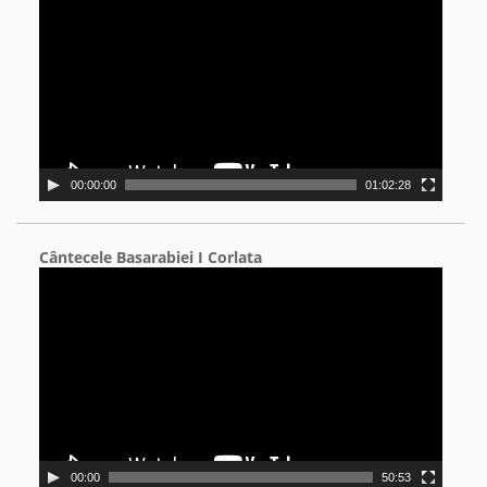
Player
00:00:00
01:02:28
Cântecele Basarabiei I Corlata
Video
Player
00:00
50:53