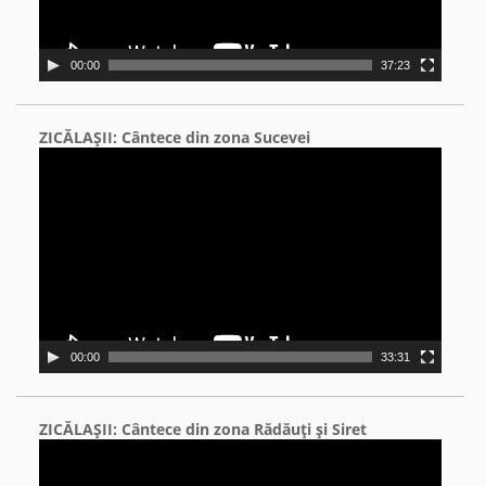
00:00
37:23
ZICĂLAŞII: Cântece din zona Sucevei
Video
Player
00:00
33:31
ZICĂLAŞII: Cântece din zona Rădăuţi şi Siret
Video
Player