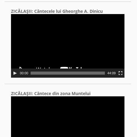
ZICĂLAŞII: Cântecele lui Gheorghe A. Dinicu
Video
Player
00:00
44:09
ZICĂLAŞII: Cântece din zona Muntelui
Video
Player