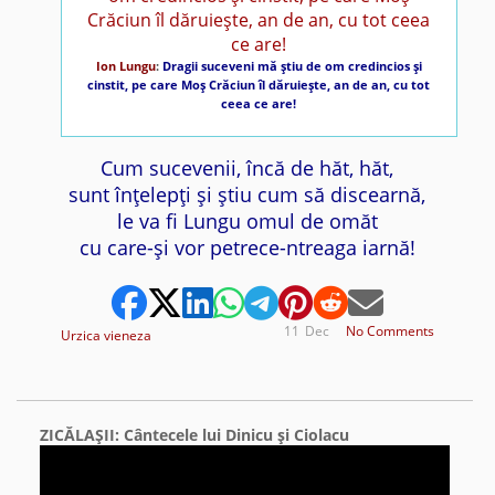
Ion Lungu
:
Dragii suceveni mă ştiu de om credincios şi
cinstit, pe care Moş Crăciun îl dăruieşte, an de an, cu tot
ceea ce are!
Cum sucevenii, încă de hăt, hăt,
sunt înţelepţi şi ştiu cum să discearnă,
le va fi Lungu omul de omăt
cu care-şi vor petrece-ntreaga iarnă!
11
Dec
No Comments
Urzica vieneza
ZICĂLAŞII: Cântecele lui Dinicu şi Ciolacu
Video
Player