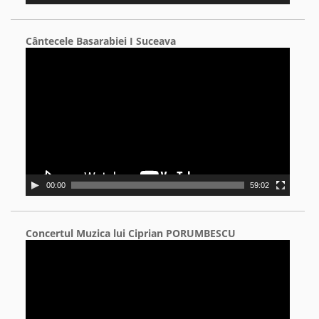
Cântecele Basarabiei I Suceava
Video
Player
00:00
59:02
Concertul Muzica lui Ciprian PORUMBESCU
Video
Player