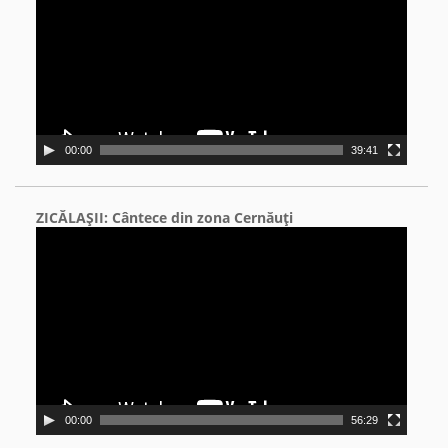
00:00
39:41
ZICĂLAŞII: Cântece din zona Cernăuţi
Video
Player
00:00
56:29