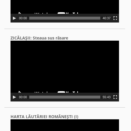
00:00
40:37
ZICĂLAŞII: Steaua sus răsare
Video
Player
00:00
55:43
HARTA LĂUTĂRIEI ROMÂNEŞTI (I)
Video
Player