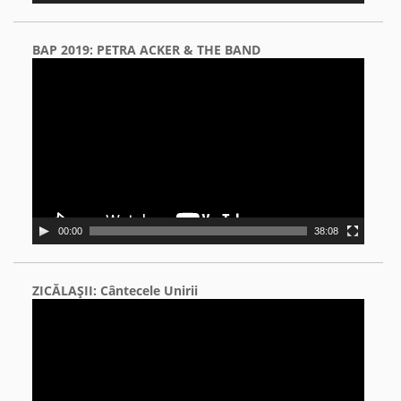
BAP 2019: PETRA ACKER & THE BAND
Video
Player
00:00
38:08
ZICĂLAŞII: Cântecele Unirii
Video
Player