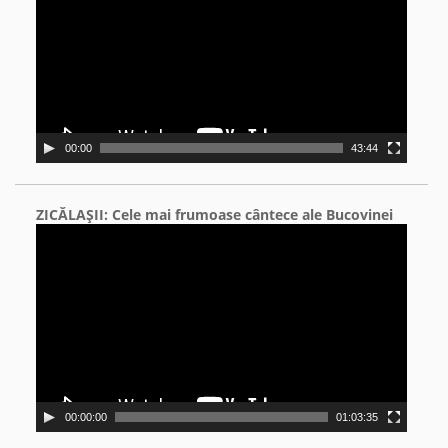
00:00
43:44
ZICĂLAŞII: Cele mai frumoase cântece ale Bucovinei
Video
Player
00:00:00
01:03:35