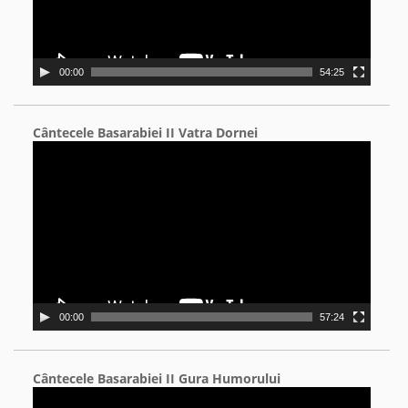
00:00
54:25
Cântecele Basarabiei II Vatra Dornei
Video
Player
00:00
57:24
Cântecele Basarabiei II Gura Humorului
Video