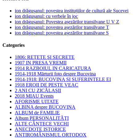
ion drăgușanul: povestea instituțiilor de cultură ale Sucevei
ion drăgușanul: cu verbele în joc
ion drăgușanul: Povestea așezărilor transilvane U V Z
ion drăgușanul: povestea așezărilor transilvane T
ion drăgușanul: povestea așezărilor transilvane S
Categories
1806: REŢETE ŞI SECRETE
1907 IN PRESA VREMII
1914 RAZBOIUL IN CARICATURA
1914-1918 Mărturii foto despre Bucovina
1914-1918: BUCOVINA SI SUFERINTELE EI
1918 EROII DE PESTE VEAC
2 ANI CU ZICĂLAŞII
2018 MIAU Events
AFORISME UITATE
ALBINA despre BUCOVINA
ALBUM de FAMILIE
Album PERSONALITĂŢI
ALTE CÂNTECE VECHI
ANECDOTE ISTORICE
ANTIROMÂNISMUL ORTODOX