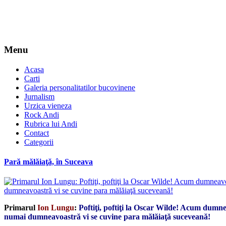
Menu
Acasa
Carti
Galeria personalitatilor bucovinene
Jurnalism
Urzica vieneza
Rock Andi
Rubrica lui Andi
Contact
Categorii
Pară mălăiaţă, în Suceava
Primarul
Ion Lungu
:
Poftiţi, poftiţi la Oscar Wilde! Acum dumne
numai dumneavoastră vi se cuvine para mălăiaţă suceveană!