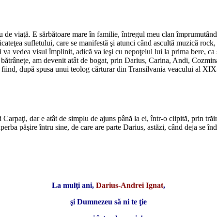
 de viaţă. E sărbătoare mare în familie, întregul meu clan împrumutând t
icateţea sufletului, care se manifestă şi atunci când ascultă muzică rock
va vedea visul împlinit, adică va ieşi cu nepoţelul lui la prima bere, ca
la bătrâneţe, am devenit atât de bogat, prin Darius, Carina, Andi, Cozmin
 fiind, după spusa unui teolog cărturar din Transilvania veacului al XI
arpaţi, dar e atât de simplu de ajuns până la ei, într-o clipită, prin trăi
erba păşire întru sine, de care are parte Darius, astăzi, când deja se îndr
La mulţi ani,
Darius-Andrei Ignat
,
şi Dumnezeu să ni te ţie