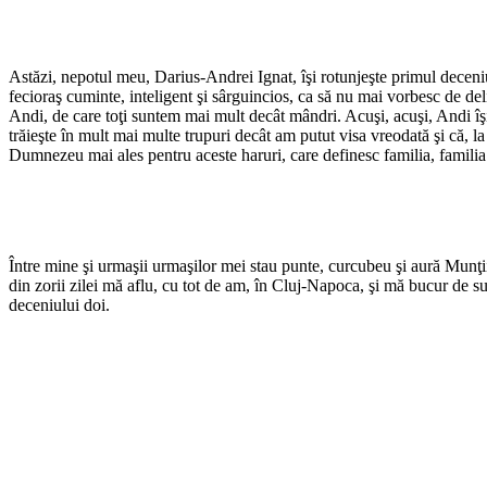
Astăzi, nepotul meu, Darius-Andrei Ignat, îşi rotunjeşte primul deceniu
fecioraş cuminte, inteligent şi sârguincios, ca să nu mai vorbesc de del
Andi, de care toţi suntem mai mult decât mândri. Acuşi, acuşi, Andi îşi 
trăieşte în mult mai multe trupuri decât am putut visa vreodată şi că, 
Dumnezeu mai ales pentru aceste haruri, care definesc familia, familia
Între mine şi urmaşii urmaşilor mei stau punte, curcubeu şi aură Munţii C
din zorii zilei mă aflu, cu tot de am, în Cluj-Napoca, şi mă bucur de sup
deceniului doi.