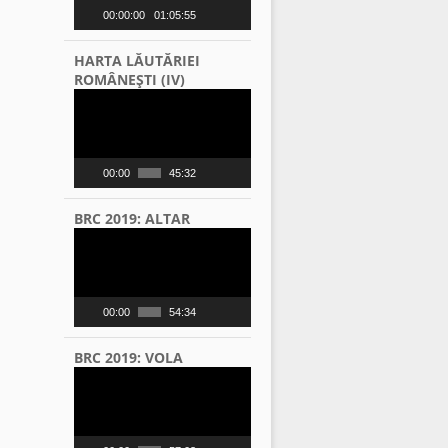
00:00:00
01:05:55
HARTA LĂUTĂRIEI
ROMÂNEŞTI (IV)
Video
Player
00:00
45:32
BRC 2019: ALTAR
Video
Player
00:00
54:34
BRC 2019: VOLA
Video
Player