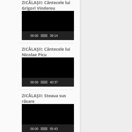
ZICĂLAŞII: Cântecele lui
Grigori Vindereu
Video
Player
00:00
39:14
ZICĂLAŞII: Cântecele lui
Nicolae Picu
Video
Player
00:00
40:37
ZICĂLAŞII: Steaua sus
răsare
Video
Player
00:00
55:43