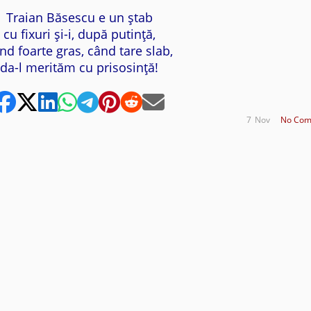
Traian Băsescu e un ştab
cu fixuri şi-i, după putinţă,
nd foarte gras, când tare slab,
da-l merităm cu prisosinţă!
7
Nov
No Com