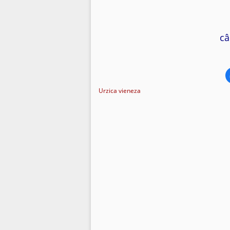
câ
Urzica vieneza