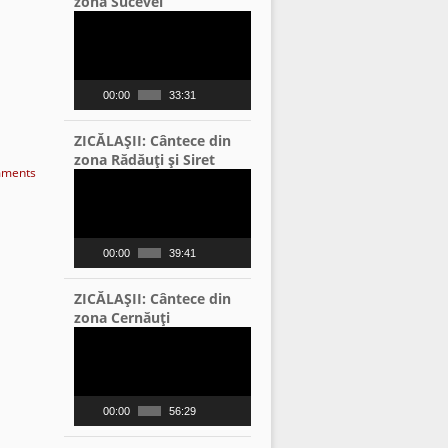
zona Sucevei
Video
Player
00:00
33:31
ZICĂLAŞII: Cântece din
zona Rădăuţi şi Siret
ments
Video
Player
00:00
39:41
ZICĂLAŞII: Cântece din
zona Cernăuţi
Video
Player
00:00
56:29