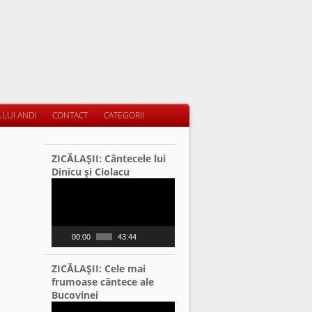
 LUI ANDI
CONTACT
CATEGORII
ZICĂLAŞII: Cântecele lui
Dinicu şi Ciolacu
Video
Player
00:00
43:44
ZICĂLAŞII: Cele mai
frumoase cântece ale
Bucovinei
Video