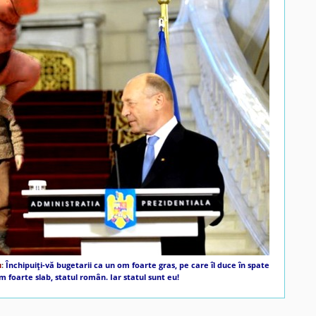
u
:
Închipuiţi-vă bugetarii ca un om foarte gras, pe care îl duce în spate
m foarte slab, statul român. Iar statul sunt eu!