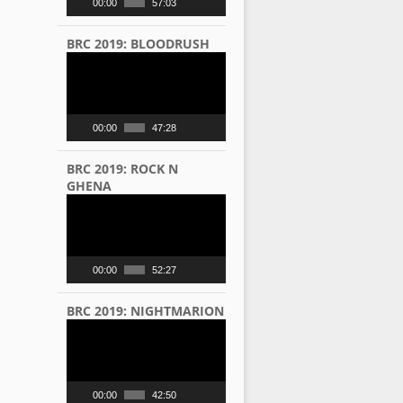
00:00
57:03
BRC 2019: BLOODRUSH
Video
Player
00:00
47:28
BRC 2019: ROCK N
GHENA
Video
Player
00:00
52:27
BRC 2019: NIGHTMARION
Video
Player
00:00
42:50