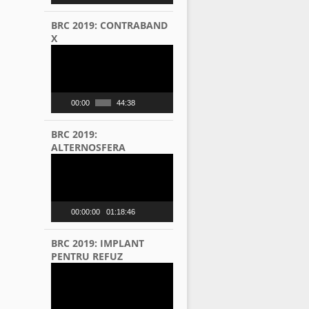
BRC 2019: CONTRABAND
X
Video
Player
00:00
44:38
BRC 2019:
ALTERNOSFERA
Video
Player
00:00:00
01:18:46
BRC 2019: IMPLANT
PENTRU REFUZ
Video
Player