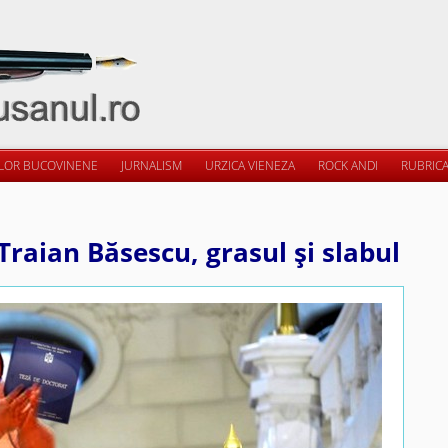
ILOR BUCOVINENE
JURNALISM
URZICA VIENEZA
ROCK ANDI
RUBRICA
Traian Băsescu, grasul şi slabul