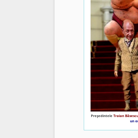
Preşedintele
Traian Băsesc
un o