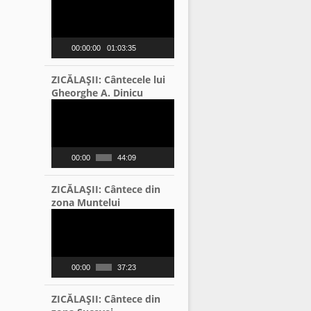
Player
00:00:00
01:03:35
ZICĂLAŞII: Cântecele lui
Gheorghe A. Dinicu
Video
Player
00:00
44:09
ZICĂLAŞII: Cântece din
zona Muntelui
Video
Player
00:00
37:23
ZICĂLAŞII: Cântece din