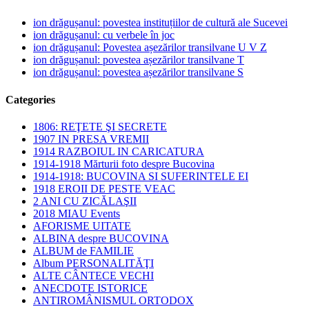
ion drăgușanul: povestea instituțiilor de cultură ale Sucevei
ion drăgușanul: cu verbele în joc
ion drăgușanul: Povestea așezărilor transilvane U V Z
ion drăgușanul: povestea așezărilor transilvane T
ion drăgușanul: povestea așezărilor transilvane S
Categories
1806: REŢETE ŞI SECRETE
1907 IN PRESA VREMII
1914 RAZBOIUL IN CARICATURA
1914-1918 Mărturii foto despre Bucovina
1914-1918: BUCOVINA SI SUFERINTELE EI
1918 EROII DE PESTE VEAC
2 ANI CU ZICĂLAŞII
2018 MIAU Events
AFORISME UITATE
ALBINA despre BUCOVINA
ALBUM de FAMILIE
Album PERSONALITĂŢI
ALTE CÂNTECE VECHI
ANECDOTE ISTORICE
ANTIROMÂNISMUL ORTODOX