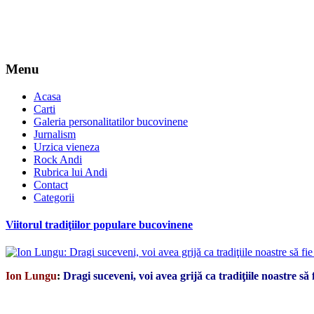
Menu
Acasa
Carti
Galeria personalitatilor bucovinene
Jurnalism
Urzica vieneza
Rock Andi
Rubrica lui Andi
Contact
Categorii
Viitorul tradiţiilor populare bucovinene
Ion Lungu
:
Dragi suceveni, voi avea grijă ca tradiţiile noastre să