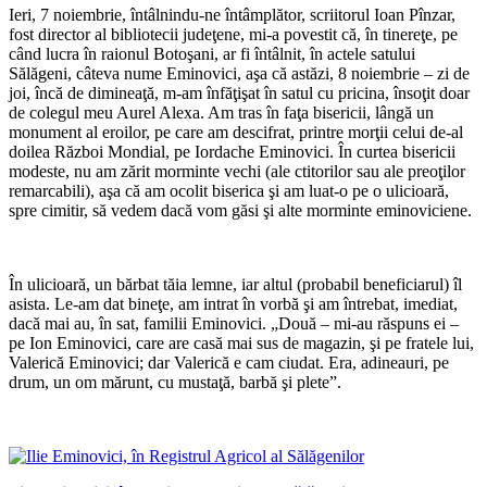
Ieri, 7 noiembrie, întâlnindu-ne întâmplător, scriitorul Ioan Pînzar,
fost director al bibliotecii judeţene, mi-a povestit că, în tinereţe, pe
când lucra în raionul Botoşani, ar fi întâlnit, în actele satului
Sălăgeni, câteva nume Eminovici, aşa că astăzi, 8 noiembrie – zi de
joi, încă de dimineaţă, m-am înfăţişat în satul cu pricina, însoţit doar
de colegul meu Aurel Alexa. Am tras în faţa bisericii, lângă un
monument al eroilor, pe care am descifrat, printre morţii celui de-al
doilea Război Mondial, pe Iordache Eminovici. În curtea bisericii
modeste, nu am zărit morminte vechi (ale ctitorilor sau ale preoţilor
remarcabili), aşa că am ocolit biserica şi am luat-o pe o ulicioară,
spre cimitir, să vedem dacă vom găsi şi alte morminte eminoviciene.
*
În ulicioară, un bărbat tăia lemne, iar altul (probabil beneficiarul) îl
asista. Le-am dat bineţe, am intrat în vorbă şi am întrebat, imediat,
dacă mai au, în sat, familii Eminovici. „Două – mi-au răspuns ei –
pe Ion Eminovici, care are casă mai sus de magazin, şi pe fratele lui,
Valerică Eminovici; dar Valerică e cam ciudat. Era, adineauri, pe
drum, un om mărunt, cu mustaţă, barbă şi plete”.
*