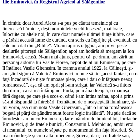
Ilie Eminovici, în Registrul Agricol al Sălăgenilor
*
În cimitir, doar Aurel Alexa s-a pus pe căutat temeinic şi cu
tinerească hărnicie, deşi mormintele vechi fuseseră, mai toate,
înlocuite cu altele noi, în care doar numele ultimei fiinţe iubite, care
a părăsit această lume de curând, era scris cu îngrijire şi, eventual, cu
câte un citat din „Biblie”. Mi-am aprins o ţigară, am privit peste
dealurile pitoreşti ale Sălăgenilor, apoi am hotărât să mergem la Ion
Eminovici, acasă. N-am mai ajuns, pentru că, pe drum, am zărit un
personaj aidoma lui Vasile Florea, nepot de-al lui Eminescu, pe care
îl întâlnea Vasile Gherasim, în toamna anului 1922, la Călineşti, şi-
am ştiut sigur că Valerică Eminovici trebuie să fie „acest fantast, cu o
faţă încadrată de nişte frumoase plete, care-i dau o înfăţişare neaoş
românească”, aşa că am oprit şi l-am strigat, iar Valerică s-a întors
din drum, ca să mă întâmpine. Purta, pe mâna dreaptă, o mănuşă
fără degete, pe care şi-a scos-o, când i-am întins mâna, apoi a prins
să-mi răspundă la întrebări, fremătând de o neaşteptată iluminare, şi-
mi vorbi, aşa cum nota Vasile Gherasim, „într-o limbă românească
bogată şi părţi de gândire sunt foarte logic însăilată”. Nu ştie dacă se
înrudeşte sau nu cu Eminescu, dar e mândru de bunicul lui, Iordache
Eminovici, şi de fratele bunicii, Constantin I. Melniciuc, ambii eroi
ai neamului, cu numele săpate pe monumentul din faţa bisericii. Se
mai mândreşte şi cu o altă rubedenie, Şovea, dar şi cu fratele său,