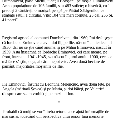
Dumbrăveni, plasa Siretul, judeţul Botoşani, pe moşia Dumbrăveni.
Are o populaţiune de 105 familii, sau 483 suflete; o biserică, cu 1
preot şi 2 cântăreţi, o morişcă pe apă pe Pârâul Sălăgenilor, ce
străbate satul; 1 circular. Vite: 104 vite mari cornute, 25 cai, 255 oi,
41 porci”.
*
Registrul agricol al comunei Dumbrăveni, din 1960, îmi desluşeşte
că Iordache Eminovici a avut doi fii, pe Ilie, născut înainte de anul
1930, dar nu se ştie când anume, şi pe Mihai Eminovici, născut în
1939. Asta înseamnă că Iordache Eminovici, cel care moare, pe
front, între anii 1941-1945, s-a născut în jurul anului 1900, ceea ce
mă face să ştiu, deja, al cărui nepot este. Avea două hectare de
pământ, majoritatea moştenite de Ilie.
*
Ilie Eminovici, însurat cu Leontina Melenciuc, avea două fete, pe
Angela (măritată Şovea) şi pe Maria, şi doi băieţi, pe Valetrică
(despre care v-am vorbit) şi pe mezinul Ion.
*
Probabil că mulţi se vor întreba retoric la ce ajută informaţiile de
mai sus şi, judecând din perspectiva unui popor fără memorie,