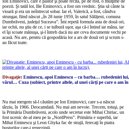
Ion Eminovici, care e pastor şi poate recita, pe de rost, o mulţime de
poezii. Şi tatăl lor, Ilie Eminovici, a fost om vrednic. Ştia să cânte la
vioară şi era un neîntrecut sobar. Iar el, Valerică, a fost, cândva
strungar, fiind născut „în 28 iunie 1959, în satul Sălăjeni, comuna
Dumbrăveni, judeţul Suceava”. Îmi repetă formula asta de două ori,
iar ochii, nu ştiu de ce, i se tulbură uşor, aşa că-i întind iar mâna, iar
el îşi scoate mănuşa, şi-l întreb dacă nu are ceva documente vechi pe
acasă. Nu are, pentru că gospodăria lor a ars de două ori şi scrum s-
au făcut toate.
*
Divagaţie
:
Eminescu, apoi Eminescu – cu barba… rubedeniei lui,
vărul… Cuza (subiect, printre altele, al unei cărţi pe care o am în
*
Nu mai mergem să-l căutăm pe Ion Eminovici, care s-a născut
târziu, în 1966. Deocamdată. Nu mai am nevoie. Trecem, totuşi, pe
la Primăria Dumbrăveni, acolo unde secretar este Mihai Chiriac, un
fost ucenic de-al meu pe la „NordPress”. Primăria e superbă, iar
Mihai Eminescu şi Leon Ghyka fac de strajă, ferecaţi în piatra
busturilor care-i reprezintă.