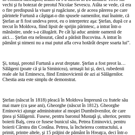
vechi şi fu botezat de preotul Nicolae Sevescu. Atâta se vede, că era
o fire predispusă la visare şi rugăciune, şi de aceea părerea pe care
părintele Furtună a câştigat-o din spusele oamenilor, mai înainte, că
Ştefan ar fi fost undeva preot, eu o interpretez aşa: Ştefan, după ce a
trecut în Moldova, fiind lipsit de sprijin părintesc, a intrat într-o
mănăstire, unde s-a călugărit. Pe cât îşi aduc aminte oamenii de
aici… Ştefan era neînsurat, când a părăsit Bucovina. A intrat în
pământ şi nimeni nu a mai putut afla ceva hotărât despre soarta lui”.
*
Şi, totuşi, preotul Furtună a avut dreptate. Ştefan a fost preot la…
Sălăgeni (poate că şi la Siminicea), urmaşii lui şi, deci, rubedenii
reale ale lui Eminescu, fiind Eminovicienii de azi ai Sălăgenilor.
Chestia asta este simplu de demonstrat.
*
Ştefan (născut în 1818) pleacă în Moldova împreună cu fratele său
mai mare (cu şase ani), Gheorghe (născut în 1812). Gheorghe
Eminovici ajunge administrator al moşiei Dumbrăvenilor, de care
ţinea şi Sălăgenii. Fusese, pentru baronul Mustaţă şi, ulterior, pentru
boierii Balş, ceea ce fusese bunicul său, Petrea Eminovici, pentru
boierii Cârstea din Costâna. Petrea, la încheierea contractului, a
primit, printre altele, şi 15 prăjini de pământ în Hreaţca, deci într-o