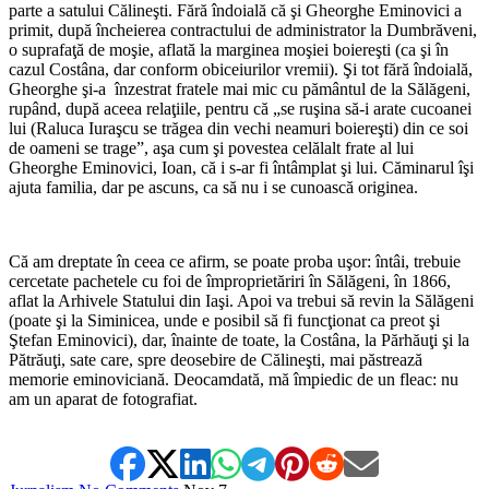
parte a satului Călineşti. Fără îndoială că şi Gheorghe Eminovici a
primit, după încheierea contractului de administrator la Dumbrăveni,
o suprafaţă de moşie, aflată la marginea moşiei boiereşti (ca şi în
cazul Costâna, dar conform obiceiurilor vremii). Şi tot fără îndoială,
Gheorghe şi-a înzestrat fratele mai mic cu pământul de la Sălăgeni,
rupând, după aceea relaţiile, pentru că „se ruşina să-i arate cucoanei
lui (Raluca Iuraşcu se trăgea din vechi neamuri boiereşti) din ce soi
de oameni se trage”, aşa cum şi povestea celălalt frate al lui
Gheorghe Eminovici, Ioan, că i s-ar fi întâmplat şi lui. Căminarul îşi
ajuta familia, dar pe ascuns, ca să nu i se cunoască originea.
*
Că am dreptate în ceea ce afirm, se poate proba uşor: întâi, trebuie
cercetate pachetele cu foi de împroprietăriri în Sălăgeni, în 1866,
aflat la Arhivele Statului din Iaşi. Apoi va trebui să revin la Sălăgeni
(poate şi la Siminicea, unde e posibil să fi funcţionat ca preot şi
Ştefan Eminovici), dar, înainte de toate, la Costâna, la Părhăuţi şi la
Pătrăuţi, sate care, spre deosebire de Călineşti, mai păstrează
memorie eminoviciană. Deocamdată, mă împiedic de un fleac: nu
am un aparat de fotografiat.