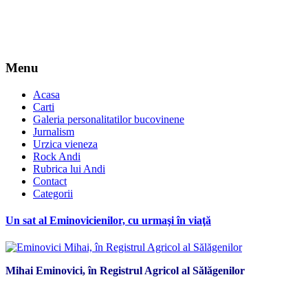
Menu
Acasa
Carti
Galeria personalitatilor bucovinene
Jurnalism
Urzica vieneza
Rock Andi
Rubrica lui Andi
Contact
Categorii
Un sat al Eminovicienilor, cu urmaşi în viaţă
Mihai Eminovici, în Registrul Agricol al Sălăgenilor
*