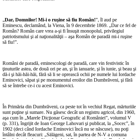
*
„
Dar, Domnilor! Mi-i o ruşine să fiu Român!
”, îl aud pe
Eminescu, declamând, la Viena, în 9 decembrie 1869. „Dar ce fel de
Român? Român care vrea a-şi fi însuşit monopolul, privilegiul
patriotismului şi al naţionalităţii – aşa Român de paradă mi-i ruşine
să fiu!”.
*
Români de paradă, eminescologi de paradă, care vin festivistic în
ţinuturile astea, de două ori pe an, şi în ianuarie, şi în iunie, şi beau şi
dă-i şi hăi-hăi-hăi, fără să li se oprească ochii pe numele lui Iordache
Eminovici, săpat şi pe monumentul eroilor din Dumbrăveni, şi fără
să se întrebe ce-i cu acest Eminovici.
*
În Primăria din Dumbrăveni, ca peste tot în vechiul Regat, mărturiile
sunt puţine şi sumare. Nu găsesc decât un registru agricol, din 1960,
aşa cum în „Marele Dicţionar Geografic al României”, volumul V
(p. 331), îngrijit de Ioan George Lahovari şi publicat, la „Socec”, în
1902 (deci când Iordache Eminovici încă nu se născuse), nu poţi
întâlni decât fleacuri: „Sälägeni, sat, în partea de N-V a comuna