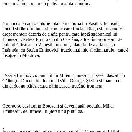
precum al nostru, au dreptate: nu ajută la nimic.
*
Numai că eu am o datorie faţă de memoria lui Vasile Gherasim,
poetul şi filosoful bucovinean pe care Lucian Blaga şi-l revendica
drept mentor; datoria de a afla pentru care faptă străbunicul lui
Eminescu, Petrea Eminovici din Costâna, a fost împroprietărit de
boierul Cârstea la Călineşti, precum şi datoria de a afla ce s-a
întâmplat cu Ştefan Eminovici, fratele mai mic al căminarului, care-l
însoţise în Moldova.
*
„Vasile Eminovici, bunicul lui Mihai Eminescu, fusese „dascăl” în
Călineşti. Din cei trei feciori ai săi – George, Ştefan şi Ioan – cei
dintâi doi au părăsit casa părintească, trecând frontiera.
*
George se căsători în Botoşani şi deveni tatăl poetului Mihai
Eminescu, de urmele lui Ştefan nu putui da.
*
În condica născuţilor, aflăm că s-a născut în 24 ianuarie 1818 stil