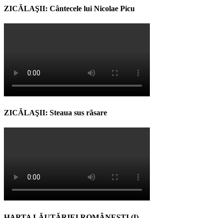
ZICĂLAŞII: Cântecele lui Nicolae Picu
ZICĂLAŞII: Steaua sus răsare
HARTA LĂUTĂRIEI ROMÂNEŞTI (I)