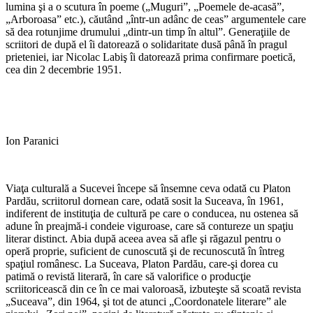
lumina şi a o scutura în poeme („Muguri”, „Poemele de-acasă”,
„Arboroasa” etc.), căutând „într-un adânc de ceas” argumentele care
să dea rotunjime drumului „dintr-un timp în altul”. Generaţiile de
scriitori de după el îi datorează o solidaritate dusă până în pragul
prieteniei, iar Nicolac Labiş îi datorează prima confirmare poetică,
cea din 2 decembrie 1951.
Ion Paranici
Viaţa culturală a Sucevei începe să însemne ceva odată cu Platon
Pardău, scriitorul dornean care, odată sosit la Suceava, în 1961,
indiferent de instituţia de cultură pe care o conducea, nu ostenea să
adune în preajmă-i condeie viguroase, care să contureze un spaţiu
literar distinct. Abia după aceea avea să afle şi răgazul pentru o
operă proprie, suficient de cunoscută şi de recunoscută în întreg
spaţiul românesc. La Suceava, Pla­ton Pardău, care-şi dorea cu
patimă o revistă literară, în care să valorifice o producţie
scriitoricească din ce în ce mai valoroasă, izbuteşte să scoată revista
„Suceava”, din 1964, şi tot de atunci „Coordonatele literare” ale