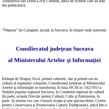
Teodorescu sau Dorin-Liviu Clement, adică de scriitori care au trăit
din publicistică.
“Năpasta” lui Caragiale, jucată, la Suceava, în timpul vieţii autorului
Consilieratul judeţean Suceava
al Ministerului Artelor şi Informaţiei
Înfiinţat de Dragoş Vicol, primul culturnic, dar şi primul om de
cultură al regimului comunist, Consilieratul judeţean al Ministerului
Artelor şi Informaţiei se transformă, în baza HCM nr. 542/1953 a
Sfatului popular regional Suceava, în Comitetul regional de cultură
(în parte, actuala Direcţie pentru Cultură, Culte şi Patrimoniu, în
parte. Şi anume cea care vizează creaţia şi arta spectacolului, Centru
pentru Conservarea şi Promovarea Culturii Tradiţionale), adică într-o