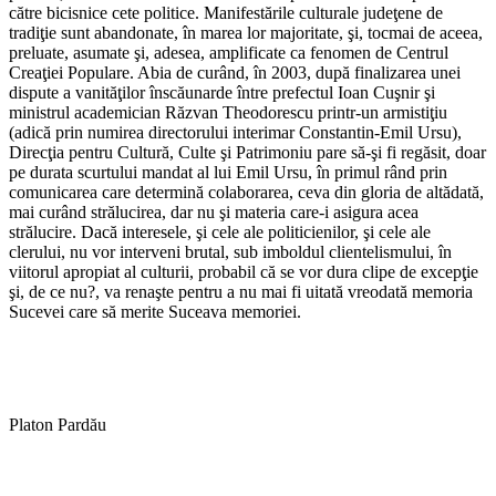
către bicisnice cete politice. Manifestările culturale judeţene de
tradiţie sunt abandonate, în marea lor majoritate, şi, tocmai de aceea,
preluate, asumate şi, adesea, amplificate ca fenomen de Centrul
Creaţiei Populare. Abia de curând, în 2003, după finalizarea unei
dispute a vanităţilor înscăunarde între prefectul Ioan Cuşnir şi
ministrul academician Răzvan Theodorescu printr-un armistiţiu
(adică prin numirea directorului interimar Constantin-Emil Ursu),
Direcţia pentru Cultură, Culte şi Patrimoniu pare să-şi fi regăsit, doar
pe durata scurtului mandat al lui Emil Ursu, în primul rând prin
comunicarea care determină colaborarea, ceva din gloria de altădată,
mai curând strălucirea, dar nu şi materia care-i asigura acea
strălucire. Dacă interesele, şi cele ale politicienilor, şi cele ale
clerului, nu vor interveni brutal, sub imboldul clientelismului, în
viitorul apropiat al culturii, probabil că se vor dura clipe de excepţie
şi, de ce nu?, va renaşte pentru a nu mai fi uitată vreodată memoria
Sucevei care să merite Suceava memoriei.
Platon Pardău