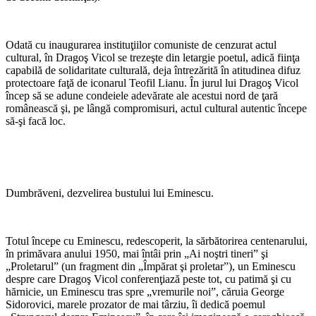
Odată cu inaugurarea instituţiilor comuniste de cenzurat actul
cultural, în Dragoş Vicol se trezeşte din letargie poetul, adică fiinţa
capabilă de solidaritate culturală, deja întrezărită în atitudinea difuz
protectoare faţă de iconarul Teofil Lianu. În jurul lui Dragoş Vicol
încep să se adune condeiele adevărate ale acestui nord de ţară
românească şi, pe lângă compromisuri, actul cultural autentic începe
să-şi facă loc.
Dumbrăveni, dezvelirea bustului lui Eminescu.
Totul începe cu Eminescu, redescoperit, la sărbătorirea centenarului,
în primăvara anului 1950, mai întâi prin „Ai noştri tineri” şi
„Proletarul” (un fragment din „Împărat şi proletar”), un Eminescu
despre care Dragoş Vicol conferenţiază peste tot, cu patimă şi cu
hărnicie, un Eminescu tras spre „vremurile noi”, căruia George
Sidorovici, marele prozator de mai târziu, îi dedică poemul