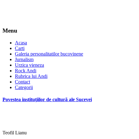
Menu
Acasa
Carti
Galeria personalitatilor bucovinene
Jurnalism
Urzica vieneza
Rock Andi
Rubrica lui Andi
Contact
Categorii
Povestea instituţiilor de cultură ale Sucevei
Teofil Lianu