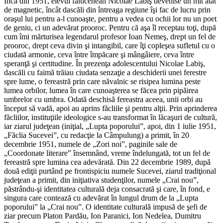
Încă din 1951, elevul fălticenean Nicolae Labiş devenise un mit atât
de magnetic, încât dascăli din întreaga regiune îşi fac de lucru prin
oraşul lui pentru a-l cunoaşte, pentru a vedea cu ochii lor nu un poet
de geniu, ci un adevărat prooroc. Pentru că aşa îl receptau toţi, după
cum îmi mărturisea legendarul profesor Ioan Nemeş, drept un fel de
prooroc, drept ceva divin şi intangibil, care îţi copleşea sufletul cu o
ciudată armonie, ceva între împăcare şi mângâiere, ceva între
speranţă şi certitudine. În prezenţa adolescentului Nicolae Labiş,
dascăli cu faimă trăiau ciudata senzaţie a deschiderii unei ferestre
spre lume, o fereastră prin care năvalnic se risipea lumina peste
lumea orbilor, lumea în care cunoaşterea se făcea prin pipăirea
umbrelor cu umbra. Odată deschisă fereastra aceea, unii orbi au
început să vadă, apoi au aprins făcliile şi pentru alţii. Prin aprinderea
făcliilor, instituţiile ideologice s-au transformat în lăcaşuri de cultură,
iar ziarul judeţean (iniţial, „Lupta poporului”, apoi, din 1 iulie 1951,
„Făclia Sucevei”, cu redacţie la Câmpulung) a primit, în 20
decembrie 1951, numele de „Zori noi”, paginile sale de
„Coordonate literare” însemnând, vreme îndelungată, tot un fel de
fereastră spre lumina cea adevărată. Din 22 decembrie 1989, după
două ediţii purtând pe frontispiciu numele Sucevei, ziarul tradiţional
judeţean a primit, din iniţiativa studenţilor, numele „Crai nou”,
păstrându-şi identitatea culturală deja consacrată şi care, în fond, e
singura care contează cu adevărat în lungul drum de la „Lupta
poporului” la „Crai nou”. O identitate culturală impusă de şefi de
ziar precum Platon Pardău, Ion Paranici, Ion Nedelea, Dumitru