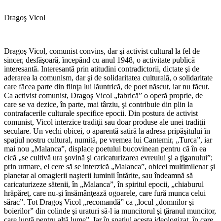
Dragoş Vicol
Dragoş Vicol, comunist convins, dar şi activist cultural la fel de
sincer, desfăşoară, începând cu anul 1948, o activitate publică
interesantă. Interesantă prin atitudini contradictorii, dictate şi de
aderarea la comunism, dar şi de solidaritatea culturală, o solidaritate
care făcea parte din fiinţa lui lăuntrică, de poet născut, iar nu făcut.
Ca activist comunist, Dragoş Vicol „fabrică” o operă proprie, de
care se va dezice, în parte, mai târziu, şi contribuie din plin la
contrafacerile culturale specifice epocii. Din postura de activist
comunist, Vicol interzice tradiţii sau doar produse ale unei tradiţii
seculare. Un vechi obicei, o aparentă satiră la adresa pripăşitului în
spaţiul nostru cultural, numită, pe vremea lui Cantemir, „Turca”, iar
mai nou „Malanca”, displace poetului bucovinean pentru că în ea
cică „se cultivă ura şovină şi caricaturizarea evreului şi a ţiganului”;
prin urmare, el cere să se interzică „Malanca”, obicei multimilenar şi
planetar al omagierii naşterii luminii întărite, sau îndeamnă să
caricaturizeze sătenii, în „Malanca”, în spiritul epocii, „chiaburul
hrăpăreţ, care nu-şi însămânţează ogoarele, care fură munca celui
sărac”. Tot Dragoş Vicol „recomandă” ca „locul „domnilor şi
boierilor” din colinde şi uraturi să-l ia muncitorul şi ţăranul muncitor,
care luptă pentru altă lume”. Iar în spaţiul acesta ideologizat, în care