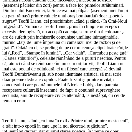
(asemeni pâclelor din zori) pentru a face loc primelor străluminări.
Din trecutul Bucovinei, la Su­ceava mai pâlpâia (asemeni unei lămpi
cu gaz, rămasă printre ruinele unui oraş bombardat) doar „poetul-
zugrav” Teofil Lianu, cel preschimbat „când şi când, / în Crai-Noul
fulgerând”. Numai că Teofil Lianu, prins în chingile unei epoci
excesiv ideologizată, nu acceptă cadenţa, se rupe din încolonare şi
are de suferit prin închisorile comuniste umilinţe inimaginabile,
murind „faţă de lume împreună cu camarazii mei de război şi de
gratii”. Odată cu el, se preling de pe cer în cenuşa clipei toate cărţile
lui („Rod”, „Stampe în lumină”, „Cer valah”, „Curcubeu peste ţară”,
„Cartea stihurilor”), celelalte rămânând de-a pururi nescrise. Pentru
că, atunci când se reîntoarce în lumea morţilor vii, Teofil Lianu nu
mai este poetul de odinioară, ci un filosof care acceptă să devină
Teofil Dumbrăveanu şi, sub noua identitate artistică, să mai scrie
doar poeme dedicate copiilor. Poate fi zărit şi printre invitaţii
concursului care poartă numele lui Nicolae Labiş, dar aparenta
recuperare culturală înseamnă, de fapt, o continuă supraveghere
securistă, anii de recuperare civică alternând, la nesfârşit, cu cei de
reîncarcerare.
Teofil Lianu, stând „cu luna în exil / Printre ulmi, printre mesteceni”,
a trăit într-o epocă în care „pe la noi tăcerea-i rugăciune”,
influenţând discret, dar durabil starea poetică, în vreme ce doar