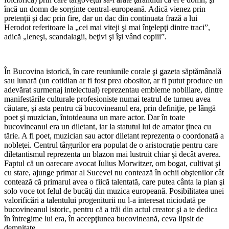
încă un domn de sorginte central-europeană. Adică vienez prin
pretenţii şi dac prin fire, dar un dac din continuata frază a lui
Herodot referitoare la „cei mai viteji şi mai înţelepţi dintre traci”,
adică „leneşi, scandalagii, beţivi şi îşi vând copiii”.
În Bucovina istorică, în care reuniunile corale şi gazeta săptămânală
sau lunară (un cotidian ar fi fost prea obositor, ar fi putut produce un
adevărat surmenaj intelectual) reprezentau embleme nobiliare, dintre
manifestările culturale profesioniste numai teatrul de turneu avea
căutare, şi asta pentru că bucovineanul era, prin definiţie, pe lângă
poet şi muzician, întotdeauna un mare actor. Dar în toate
bucovineanul era un diletant, iar la statutul lui de amator ţinea cu
tărie. A fi poet, muzician sau actor diletant reprezenta o coordonată a
nobleţei. Centrul târgurilor era populat de o aristocraţie pentru care
diletantismul reprezenta un blazon mai lustruit chiar şi decât averea.
Faptul că un oarecare avocat Iulius Morwitzer, om bogat, cultivat şi
cu stare, ajunge primar al Sucevei nu contează în ochii obştenilor cât
contează că primarul avea o fiică talentată, care putea cânta la pian şi
solo voce tot felul de bucăţi din muzica europeană. Posibilitatea unei
valorificări a talentului progeniturii nu l-a interesat niciodată pe
bucovineanul istoric, pentru că a trăi din actul creator şi a te dedica
în întregime lui era, în accepţiunea bucovineană, ceva lipsit de
demnitate.