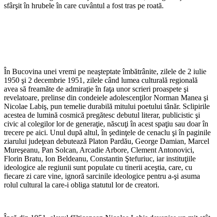
sfârşit în hrubele în care cuvântul a fost tras pe roată.
În Bucovina unei vremi pe neaşteptate îmbătrânite, zilele de 2 iulie
1950 şi 2 decembrie 1951, zilele când lumea culturală regională
avea să freamăte de admiraţie în faţa unor scrieri proaspete şi
revelatoare, prelinse din condeiele adolescenţilor Norman Manea şi
Nicolae Labiş, pun temelie durabilă mitului poetului tânăr. Sclipirile
acestea de lumină cosmică pregătesc debutul literar, publicistic şi
civic al colegilor lor de generaţie, născuţi în acest spaţiu sau doar în
trecere pe aici. Unul după altul, în şedinţele de cenaclu şi în paginile
ziarului judeţean debutează Platon Pardău, George Damian, Marcel
Mureşeanu, Pan Solcan, Arcadie Arbore, Clement Antonovici,
Florin Bratu, Ion Beldeanu, Constan­tin Ştefuriuc, iar instituţiile
ideologice ale regiunii sunt populate cu tinerii aceştia, care, cu
fiecare zi care vine, ignoră sarcinile ideologice pentru a-şi asuma
rolul cultural la care-i obliga statutul lor de creatori.