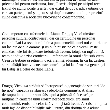
prietena lui pentru totdeauna, luna, îi scria chipul pe nisipul rece.
Exilul de atunci poate fi iertat, dar exilul de după, adică uitarea de
care au parte poetul şi opera sa şi după moartea omului, reprezintă o
culpă colectivă a societăţii bucovinene contemporane.
Contemporan cu suferinţele lui Lianu, Dragoş Vicol rămâne un
personaj cultural controversat, dar cu certitudine un personaj
cultural. Lui i-a revenit rolul de a pune temeliile unei noi culturi, dar
nu înainte de a le dărâma şi risipi în pustie pe cele vechi. Peste
entuziasmele lui risipitoare trebuie să trecem, totuşi, cu îngăduinţă,
reamintindu-ne zisa cronicarului referitoare la omul aflat sub vremi.
Ceea ce trebuie să reţinem, dacă vrem să adunăm, fir cu fir, zestrea
spiritualităţii bucovinene, este contribuţia lui la afirmarea generaţiei
lui Labiş şi a celor de după Labiş.
Dragoş Vicol s-a străduit să încropească o generaţie de scriitori “de
tip nou”, capabilă să slujească ideologia comunistă. A afişat
deasupra lumii un orizont fals, apoi a prins să rătăcească prin
mulţime în căutarea unui eroism nespectaculos, eroismul
cotidianului, eroismul celor tară viitor şi tară trecut. A scris mult prea
mult faţă de disponibilităţile sale literare, din dorinţa de a aduna