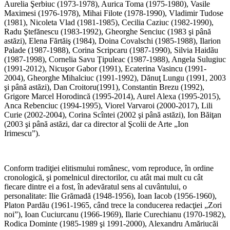
Aurelia Şerbiuc (1973-1978), Aurica Toma (1975-1980), Vasile
Maximesi (1976-1978), Mihai Filote (1978-1990), Vladimir Tudose
(1981), Nicoleta Vlad (1981-1985), Cecilia Caziuc (1982-1990),
Radu Ştefănescu (1983-1992), Gheorghe Senciuc (1983 şi până
astăzi), Elena Fărtăiş (1984), Doina Covalschi (1985-1988), Ilarion
Palade (1987-1988), Corina Scripcaru (1987-1990), Silvia Haidău
(1987-1998), Cornelia Savu Ţipuleac (1987-1988), Angela Sulugiuc
(1991-2012), Nicuşor Gabor (1991), Ecaterina Vasincu (1991-
2004), Gheorghe Mihalciuc (1991-1992), Dănuţ Lungu (1991, 2003
şi până astăzi), Dan Croitoru(1991), Constantin Brezu (1992),
Grigore Marcel Horodincă (1995-2014), Aurel Alexa (1995-2015),
Anca Rebenciuc (1994-1995), Viorel Varvaroi (2000-2017), Lili
Curie (2002-2004), Corina Scîntei (2002 şi până astăzi), Ion Băiţan
(2003 şi până astăzi, dar ca director al Şcolii de Arte „Ion
Irimescu”).
Conform tradiţiei elitismului românesc, vom reproduce, în ordine
cronologică, şi pomelnicul directorilor, cu atât mai mult cu cât
fiecare dintre ei a fost, în adevăratul sens al cuvântului, o
personalitate: Ilie Grămadă (1948-1956), Ioan Iacob (1956-1960),
Platon Pardău (1961-1965, când trece la conducerea redacţiei „Zori
noi”), Ioan Cuciurcanu (1966-1969), Ilarie Curechianu (1970-1982),
Rodica Dominte (1985-1989 şi 1991-2000), Alexandru Amăriucăi