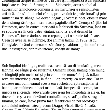
„Strungarul despre Eminescu”, în care îşi imaginează o caraghioasă
împăcare cu Poetul. Strungarul lui Sidorovici, acest simbol al
cuceririlor tehnologice comuniste, îşi mărturiseşte sensibilitatea
artistică, adresându-i celui căruia, prin vrednicie profesională şi prin
militantism de stânga, i-a devenit egal: „Tovarăşe poet, obosită mâna
de la strung răsfoieşte-n scara asta paginile albe”. Cenuşa cărţilor lui
Eminescu, arse în curtea interioară a închisorii din Suceava, încă nu
se spulberase în cele patru vânturi, când „s-a dat drumul la
Eminescu”, încercându-se nu o reparaţie, ci o stranie falsificare.
Ceea ce avea să se întâmple, doi ani mai târziu, în 1952, şi cu
Caragiale, al cărui centenar se sărbătoreşte aidoma, prin conferirea
unei năstruşnice, dar revoltătoare, vocaţii de stânga.
Sub linţoliul ideologic, realitatea, ascunsă sau disimulată, gemea de
lacrimă, de sânge şi de suferinţă. Oamenii liberi, hăituiţi prin munţi,
schingiuiţi prin închisori şi prin colonii de muncă forţată, trăiau
revelaţii interzise şi erau, la rândul lor, interzişi ca revelaţie. Tot ce
avusese mai bun neamul acesta era etichetat drept reacţionar şi
bandit, iar mulţimea, dibaci manipulată, începea să accepte, iar
uneori să şi creadă, adevărurile care n-au fost niciodată şi ale ei. Iar
tineretul creştea cu adevăruri contrafăcute, se adăpa din surogatul
luminii, pe care, într-o primă fază, îl fabricau de zor ideologi ai
condeiului îndemânatec precum Dragoş Vicol, Ilie Grămadă,
George Dan, Valeria Boiculesi, Traian Filip (autor şi al unui roman