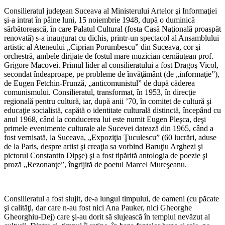
Consilieratul judeţean Suceava al Ministerului Artelor şi Informaţiei
şi-a intrat în pâine luni, 15 noiembrie 1948, după o duminică
sărbătorească, în care Palatul Cultural (fosta Casă Naţională proaspăt
renovată) s-a inaugurat cu dichis, printr-un spectacol al Ansamblului
artistic al Ateneului „Ciprian Porumbescu” din Suceava, cor şi
orchestră, ambele dirijate de fostul mare muzician cernăuţean prof.
Grigore Macovei. Primul lider al consilieratului a fost Dragoş Vicol,
secondat îndeaproape, pe probleme de învăţământ (de „informaţie”),
de Eugen Fetchin-Frunză, „anticomunistul” de după căderea
comunismului. Consilieratul, transformat, în 1953, în direcţie
regională pentru cultură, iar, după anii ’70, în comitet de cultură şi
educaţie socialistă, capătă o identitate culturală distinctă, începând cu
anul 1968, când la conducerea lui este numit Eugen Pleşca, deşi
primele evenimente culturale ale Sucevei datează din 1965, când a
fost vernisată, la Suceava, „Expoziţia Ţuculescu” (60 lucrări, aduse
de la Paris, despre artist şi creaţia sa vorbind Baruţiu Arghezi şi
pictorul Constantin Dipşe) şi a fost tipărită antologia de poezie şi
proză „Rezonanţe”, îngrijită de poetul Marcel Mureşeanu.
Consilieratul a fost slujit, de-a lungul timpului, de oameni (cu păcate
şi calităţi, dar care n-au fost nici Ana Pauker, nici Gheorghe
Gheorghiu-Dej) care şi-au dorit să slujească în templul nevăzut al