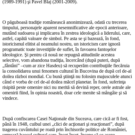
(1989-1991) şi Pavel Blaj (2001-2009).
O păguboasă tradiţie românească anonimizează, odată cu trecerea
timpului, personajele aparent nesemnificative ale epocii anterioare,
mutând sudoarea şi implicarea în zestrea ideologică a liderului, care,
astfel, capătă valoare de simbol. Pe asta se şi bazează, în fond,
istoricismul elitist al neamului nostru, un istoricism care ignoră
programatic toate investiţiile de suflet, în favoarea fantoşelor
ideologice. Şi pentru că nouă ne repugnă atitudinile acestea
selective, vom abandona tradiţia, încercând (după puteri, după
„fântâni” –cum ar zice Hasdeu) să recuperăm contribuţiile fiecăruia
la consolidarea unui fenomen cultural în Bucovina de după cel de-al
doilea război mondial. Cu bună ştiinţă nu folosim majusculele atunci
când e vorba de cel de-al doilea măcel planetar. În fond, suferinţa
risipită peste omenire nici nu merită să devină reper, orele astrale ale
omenirii fiind, în opinia noastră, doar cele menite să mângâie şi să
vindece.
După confiscarea Casei Naţionale din Suceava, care cică ar fi fost,
până în 1948, cuibul unei „clici de acţionari şi reacţionari”, după
tragerea cuvântului pe roată prin închisorile politice ale României,
urmează haosul cultural care, încet-încet, începe să se aşeze