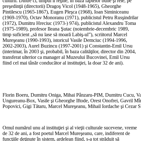
culturii. Dintre ci, timpul îi reţine, în baza faptelor bune şi rele, pe
preşedinţii (directorii) Dragoş Vicol (1948-1965), Gheorghe
Pintilescu (1965-1867), Eugen Pleşca (1968), Ioan Siminiceanu
(1969-1970), Octav Monoranu (1971), publicistul Petru Rusşindrilar
(1972), Dumitru Hreciuc (1973-) 974), publicistul Alexandru Toma
(1975-1989), profesor Ileana Şutac (noiembrie-decembric 1989,
timp suficient „să nu lase să moară Labiş-ul”), scriitorul Marcel
Mureşeanu (1990-1993), istoricul Vasile Demciuc (1994-1996,
2002-2003), Aurel Buzincu (1997-2001) şi Constantin-Emil Ursu
(interimar, în 2003 şi, probabil, în baza calităţilor, director din 2004,
transferat ulterior ca manager al Muzeului Bucovinei, Emil Ursu
fiind cel mai tânăr conducător al instituţiei, la doar 32 de ani).
Florin Boeru, Dumitru Oniga, Mihai Pânzaru-PIM, Dumitru Cucu, Vas
Ungureanu-Box, Vasile şi Gheorghe Iftode, Orest Onofrei, Gavril Mî
Popovici, Gigi Tătaru, Marcel Mureşeanu, Mihail Iordache şi Cezar S
Omul numărul unu al instituţiei şi al vieţii culturale sucevene, vreme
de 32 de ani, a fost poetul Marcel Mureşeanu, care, indiferent de
funcţiile deţinute în sistem, ardelean fiind, s-a tot străduit să