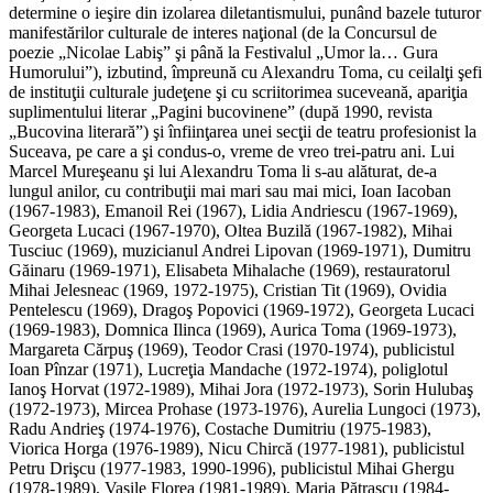
determine o ieşire din izolarea diletantismului, punând bazele tuturor
manifestărilor culturale de interes naţional (de la Concursul de
poezie „Nicolae Labiş” şi până la Festivalul „Umor la… Gura
Humorului”), izbutind, împreună cu Alexandru Toma, cu ceilalţi şefi
de instituţii culturale judeţene şi cu scriitorimea suceveană, apariţia
suplimentului literar „Pagini bucovinene” (după 1990, revista
„Bucovina literară”) şi înfiinţarea unei secţii de teatru profesionist la
Suceava, pe care a şi condus-o, vreme de vreo trei-patru ani. Lui
Marcel Mureşeanu şi lui Alexandru Toma li s-au alăturat, de-a
lungul anilor, cu contribuţii mai mari sau mai mici, Ioan Iacoban
(1967-1983), Emanoil Rei (1967), Lidia Andriescu (1967-1969),
Georgeta Lucaci (1967-1970), Oltea Buzilă (1967-1982), Mihai
Tusciuc (1969), muzicianul Andrei Lipovan (1969-1971), Dumitru
Găinaru (1969-1971), Elisabeta Mihalache (1969), restauratorul
Mihai Jelesneac (1969, 1972-1975), Cristian Tit (1969), Ovidia
Pentelescu (1969), Dragoş Popovici (1969-1972), Georgeta Lucaci
(1969-1983), Domnica Ilinca (1969), Aurica Toma (1969-1973),
Margareta Cărpuş (1969), Teodor Crasi (1970-1974), publicistul
Ioan Pînzar (1971), Lucreţia Mandache (1972-1974), poliglotul
Ianoş Horvat (1972-1989), Mihai Jora (1972-1973), Sorin Hulubaş
(1972-1973), Mircea Prohase (1973-1976), Aurelia Lungoci (1973),
Radu Andrieş (1974-1976), Costache Dumitriu (1975-1983),
Viorica Horga (1976-1989), Nicu Chircă (1977-1981), publicistul
Petru Drişcu (1977-1983, 1990-1996), publicistul Mihai Ghergu
(1978-1989), Vasile Florea (1981-1989), Maria Pătraşcu (1984-