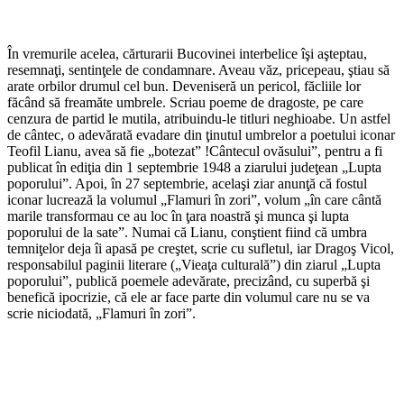
În vremurile acelea, cărturarii Bucovinei interbelice îşi aşteptau,
resemnaţi, sentinţele de condamnare. Aveau văz, pricepeau, ştiau să
arate orbilor drumul cel bun. Deveniseră un pericol, făcliile lor
făcând să freamăte umbrele. Scriau poeme de dragoste, pe care
cenzura de partid le mutila, atribuindu-le titluri neghioabe. Un astfel
de cântec, o adevărată evadare din ţinutul umbrelor a poetului iconar
Teofil Lianu, avea să fie „botezat” !Cântecul ovăsului”, pentru a fi
publicat în ediţia din 1 septembrie 1948 a ziarului judeţean „Lupta
poporului”. Apoi, în 27 septembrie, acelaşi ziar anunţă că fostul
iconar lucrează la volumul „Flamuri în zori”, volum „în care cântă
marile transformau ce au loc în ţara noastră şi munca şi lupta
poporului de la sate”. Numai că Lianu, conştient fiind că umbra
temniţelor deja îi apasă pe creştet, scrie cu sufletul, iar Dragoş Vicol,
responsabilul paginii literare („Vieaţa culturală”) din ziarul „Lupta
poporului”, publică poemele adevărate, precizând, cu superbă şi
benefică ipocrizie, că ele ar face parte din volumul care nu se va
scrie niciodată, „Flamuri în zori”.