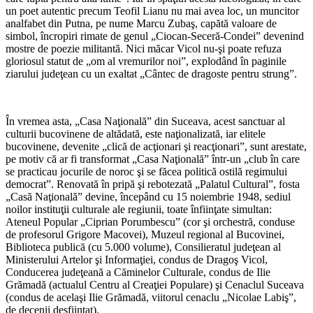
un poet autentic precum Teofil Lianu nu mai avea loc, un muncitor
analfabet din Putna, pe nume Marcu Zubaş, capătă valoare de
simbol, încropiri rimate de genul „Ciocan-Seceră-Condei” devenind
mostre de poezie militantă. Nici măcar Vicol nu-şi poate refuza
gloriosul statut de „om al vremurilor noi”, explodând în paginile
ziarului judeţean cu un exaltat „Cântec de dragoste pentru strung”.
În vremea asta, „Casa Naţională” din Suceava, acest sanctuar al
culturii bucovinene de altădată, este naţionalizată, iar elitele
bucovinene, devenite „clică de acţionari şi reacţionari”, sunt arestate,
pe motiv că ar fi transformat „Casa Naţională” într-un „club în care
se practicau jocurile de noroc şi se făcea politică ostilă regimului
democrat”. Renovată în pripă şi rebotezată „Palatul Cultural”, fosta
„Casă Naţională” devine, începând cu 15 noiembrie 1948, sediul
noilor instituţii culturale ale regiunii, toate înfiinţate simultan:
Ateneul Popular „Ciprian Porumbescu” (cor şi orchestră, conduse
de profesorul Grigore Macovei), Muzeul regional al Bucovinei,
Biblioteca publică (cu 5.000 volume), Consilieratul judeţean al
Ministerului Artelor şi Informaţiei, condus de Dragoş Vicol,
Conducerea judeţeană a Căminelor Culturale, condus de Ilie
Grămadă (actualul Centru al Creaţiei Populare) şi Cenaclul Suceava
(condus de acelaşi Ilie Grămadă, viitorul cenaclu „Nicolae Labiş”,
de decenii desfiinţat).