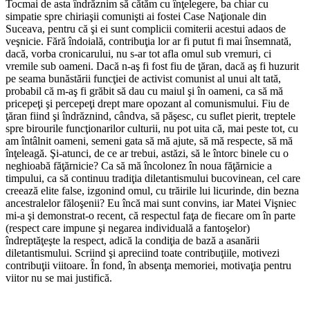
Tocmai de asta îndrăznim să cătăm cu înţelegere, ba chiar cu
simpatie spre chiriaşii comunişti ai fostei Case Naţionale din
Suceava, pentru că şi ei sunt complicii comiterii acestui adaos de
veşnicie. Fără îndoială, contribuţia lor ar fi putut fi mai însemnată,
dacă, vorba cronicarului, nu s-ar tot afla omul sub vremuri, ci
vremile sub oameni. Dacă n-aş fi fost fiu de ţăran, dacă aş fi huzurit
pe seama bunăstării funcţiei de activist comunist al unui alt tată,
probabil că m-aş fi grăbit să dau cu maiul şi în oameni, ca să mă
pricepeţi şi percepeţi drept mare opozant al comunismului. Fiu de
ţăran fiind şi îndrăznind, cândva, să păşesc, cu suflet pierit, treptele
spre birourile funcţionarilor culturii, nu pot uita că, mai peste tot, cu
am întâlnit oameni, semeni gata să mă ajute, să mă respecte, să mă
înţeleagă. Şi-atunci, de ce ar trebui, astăzi, să le întorc binele cu o
neghioabă făţărnicie? Ca să mă încolonez în noua făţărnicie a
timpului, ca să continuu tradiţia diletantismului bucovinean, cel care
creează elite false, izgonind omul, cu trăirile lui licurinde, din bezna
ancestralelor făloşenii? Eu încă mai sunt convins, iar Matei Vişniec
mi-a şi demonstrat-o recent, că respectul faţa de fiecare om în parte
(respect care impune şi negarea individuală a fantoşelor)
îndreptăţeşte la respect, adică la condiţia de bază a asanării
diletantismului. Scriind şi apreciind toate contribuţiile, motivezi
contribuţii viitoare. În fond, în absenţa memoriei, motivaţia pentru
viitor nu se mai justifică.