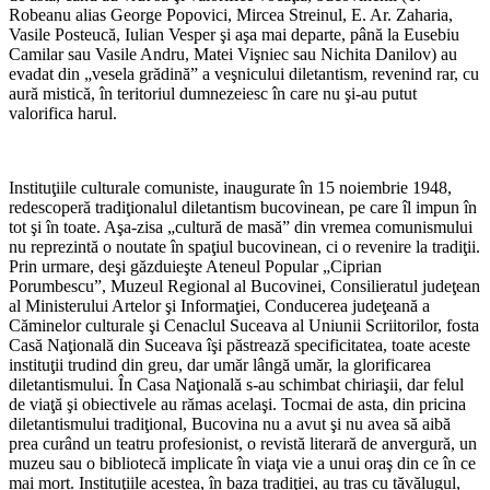
Robeanu alias George Popovici, Mircea Streinul, E. Ar. Zaharia,
Vasile Posteucă, Iulian Vesper şi aşa mai departe, până la Eusebiu
Camilar sau Vasile Andru, Matei Vişniec sau Nichita Danilov) au
evadat din „vesela grădină” a veşnicului diletantism, revenind rar, cu
aură mistică, în teritoriul dumnezeiesc în care nu şi-au putut
valorifica harul.
Instituţiile culturale comuniste, inaugurate în 15 noiembrie 1948,
redescoperă tradiţionalul diletantism bucovinean, pe care îl impun în
tot şi în toate. Aşa-zisa „cultură de masă” din vremea comunismului
nu reprezintă o noutate în spaţiul bucovinean, ci o revenire la tradiţii.
Prin urmare, deşi găzduieşte Ateneul Popular „Ciprian
Porumbescu”, Muzeul Regional al Bucovinei, Consilieratul judeţean
al Ministerului Artelor şi Informaţiei, Conducerea judeţeană a
Căminelor culturale şi Cenaclul Suceava al Uniunii Scriitorilor, fosta
Casă Naţională din Suceava îşi păstrează specificitatea, toate aceste
instituţii trudind din greu, dar umăr lângă umăr, la glorificarea
diletantismului. În Casa Naţională s-au schimbat chiriaşii, dar felul
de viaţă şi obiectivele au rămas acelaşi. Tocmai de asta, din pricina
diletantismului tradiţional, Bucovina nu a avut şi nu avea să aibă
prea curând un teatru profesionist, o revistă literară de anvergură, un
muzeu sau o bibliotecă implicate în viaţa vie a unui oraş din ce în ce
mai mort. Instituţiile acestea, în baza tradiţiei, au tras cu tăvălugul,