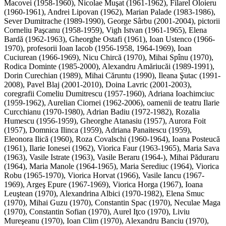
Macovei (1958-1960), Nicolae Muşat (1961-1962), Filarel Oloieru
(1960-1961), Andrei Lipovan (1962), Marian Palade (1983-1986),
Sever Dumitrache (1989-1990), George Sârbu (2001-2004), pictorii
Corneliu Paşcanu (1958-1959), Vigh Istvan (1961-1965), Elena
Bardă (1962-1963), Gheorghe Ostafi (1961), Ioan Ustenco (1966-
1970), profesorii Ioan Iacob (1956-1958, 1964-1969), Ioan
Cuciurean (1966-1969), Nicu Chircă (1970), Mihai Spînu (1970),
Rodica Dominte (1985-2000), Alexandru Amăriucăi (1989-1991),
Dorin Curechian (1989), Mihai Căruntu (1990), Ileana Şutac (1991-
2008), Pavel Blaj (2001-2010), Doina Lavric (2001-2003),
coregrafii Comeliu Dumitrescu (1957-1960), Adriana Ioachimciuc
(1959-1962), Aurelian Ciornei (1962-2006), oamenii de teatru Ilarie
Curcchianu (1970-1980), Adrian Badiu (1972-1982), Rozalia
Humescu (1956-1959), Gheorghe Atanasiu (1957), Aurora Foit
(1957), Domnica Ilinca (1959), Adriana Panaitescu (1959),
Eleonora Ilică (1960), Roza Covalschi (1960-1964), Ioana Posteucă
(1961), Ilarie Ionesei (1962), Viorica Faur (1963-1965), Maria Sava
(1963), Vasile Istrate (1963), Vasile Beraru (1964-), Mihai Păduraru
(1964), Maria Manole (1964-1965), Maria Serediuc (1964), Viorica
Robu (1965-1970), Viorica Horvat (1966), Vasile Iancu (1967-
1969), Argeş Epure (1967-1969), Viorica Horga (1967), Ioana
Leuştean (1970), Alexandrina Albici (1970-1982), Elena Smuc
(1970), Mihai Guzu (1970), Constantin Spac (1970), Neculae Maga
(1970), Constantin Sofian (1970), Aurel Iţco (1970), Liviu
Mureşeanu (1970), Ioan Clim (1970), Alexandru Banciu (1970),