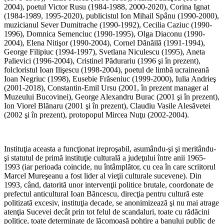
2004), poetul Victor Rusu (1984-1988, 2000-2020), Corina Ignat
(1984-1989, 1995-2020), publicistul Ion Mihail Spânu (1990-2000),
muzicianul Sever Dumitrache (1990-1992), Cecilia Caziuc (1990-
1996), Domnica Semenciuc (1990-1995), Olga Diaconu (1990-
2004), Elena Nitişor (1990-2004), Cornel Dănăilă (1991-1994),
George Filipiuc (1994-1997), Svetlana Niculescu (1995), Aneta
Palievici (1996-2004), Cristinel Pădurariu (1996 şi în prezent),
folcloristul Ioan Ilişescu (1998-2004), poetul de limbă ucraineană
Ioan Negriuc (1998), Eusebie Frăseniuc (1999-2000), Iulia Andrieş
(2001-2018), Constantin-Emil Ursu (2001, în prezent manager al
Muzeului Bucovinei), George Alexandru Burac (2001 şi în prezent),
Ion Viorel Blănaru (2001 şi în prezent), Claudiu Vasile Alesăvetei
(2002 şi în prezent), protopopul Mircea Nuţu (2002-2004).
Instituţia aceasta a funcţionat ireproşabil, asumându-şi şi meritându-
şi statutul de primă instituţie culturală a judeţului între anii 1965-
1993 (iar perioada coincide, nu întâmplător, cu cea în care scriitorul
Marcel Mureşeanu a fost lider al vieţii culturale sucevene). Din
1993, când, datorită unor intervenţii politice brutale, coordonate de
prefectul anticultural Ioan Băncescu, direcţia pentru cultură este
politizată excesiv, instituţia decade, se anonimizează şi nu mai atrage
atenţia Sucevei decât prin tot felul de scandaluri, toate cu rădăcini
politice, toate determinate de lăcomoasă pohtire a banului public de