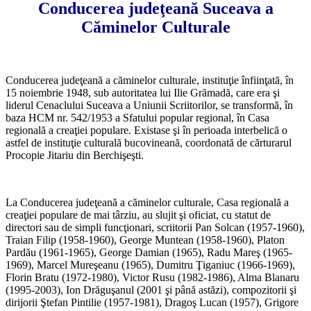
Conducerea judeţeană Suceava a
Căminelor Culturale
Conducerea judeţeană a căminelor culturale, instituţie înfiinţată, în
15 noiembrie 1948, sub autoritatea lui Ilie Grămadă, care era şi
liderul Cenaclului Suceava a Uniunii Scriitorilor, se transformă, în
baza HCM nr. 542/1953 a Sfatului popular regional, în Casa
regională a creaţiei populare. Existase şi în perioada interbelică o
astfel de instituţie culturală bucovineană, coordonată de cărturarul
Procopie Jitariu din Berchişeşti.
La Conducerea judeţeană a căminelor culturale, Casa regională a
creaţiei populare de mai târziu, au slujit şi oficiat, cu statut de
directori sau de simpli funcţionari, scriitorii Pan Solcan (1957-1960),
Traian Filip (1958-1960), George Muntean (1958-1960), Platon
Pardău (1961-1965), George Damian (1965), Radu Mareş (1965-
1969), Marcel Mureşeanu (1965), Dumitru Ţiganiuc (1966-1969),
Florin Bratu (1972-1980), Vic­tor Rusu (1982-1986), Alma Blanaru
(1995-2003), Ion Drăguşanul (2001 şi până astăzi), compozitorii şi
dirijorii Ştefan Pintilie (1957-1981), Dragoş Lucan (1957), Grigore