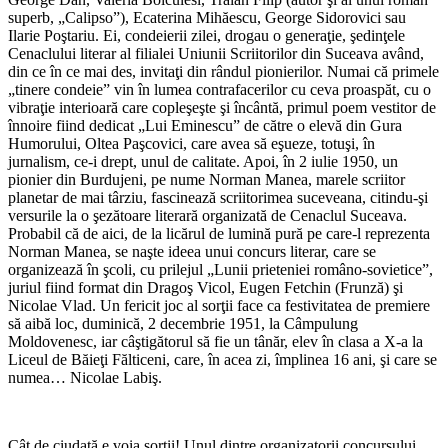
superb, „Calipso”), Ecaterina Mihăescu, George Sidorovici sau
Ilarie Poştariu. Ei, condeierii zilei, drogau o generaţie, şedinţele
Cenaclului literar al filialei Uniunii Scriitorilor din Suceava având,
din ce în ce mai des, invitaţi din rândul pionierilor. Numai că primele
„tinere condeie” vin în lumea contrafacerilor cu ceva proaspăt, cu o
vibraţie interioară care copleşeşte şi încântă, primul poem vestitor de
înnoire fiind dedicat „Lui Eminescu” de către o elevă din Gura
Humorului, Oltea Paşcovici, care avea să eşueze, totuşi, în
jurnalism, ce-i drept, unul de calitate. Apoi, în 2 iulie 1950, un
pionier din Burdujeni, pe nume Norman Manea, marele scriitor
planetar de mai târziu, fascinează scriitorimea suceveana, citindu-şi
versurile la o şezătoare literară organizată de Cenaclul Suceava.
Probabil că de aici, de la licărul de lumină pură pe care-l reprezenta
Norman Manea, se naşte ideea unui concurs literar, care se
organizează în şcoli, cu prilejul „Lunii prieteniei româno-sovietice”,
juriul fiind format din Dragoş Vicol, Eugen Fetchin (Frunză) şi
Nicolae Vlad. Un fericit joc al sorţii face ca festivitatea de premiere
să aibă loc, duminică, 2 decembrie 1951, la Câmpulung
Moldovenesc, iar câştigătorul să fie un tânăr, elev în clasa a X-a la
Liceul de Băieţi Fălticeni, care, în acea zi, împlinea 16 ani, şi care se
numea… Nicolae Labiş.
Cât de ciudată e voia sortii! Unul dintre organizatorii concursului