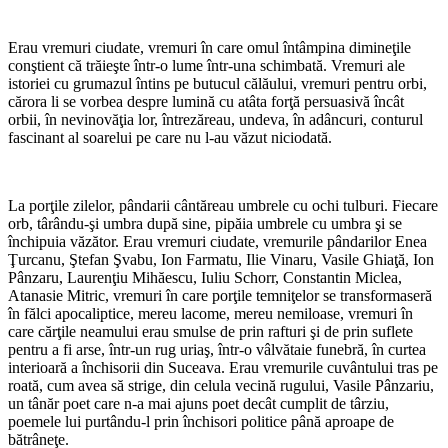
Erau vremuri ciudate, vremuri în care omul întâmpina dimineţile
conştient că trăieşte într-o lume într-una schimbată. Vremuri ale
istoriei cu grumazul întins pe butucul călăului, vremuri pentru orbi,
cărora li se vorbea despre lumină cu atâta forţă persuasivă încât
orbii, în nevinovăţia lor, întrezăreau, undeva, în adâncuri, conturul
fascinant al soarelui pe care nu l-au văzut niciodată.
La porţile zilelor, pândarii cântăreau umbrele cu ochi tulburi. Fiecare
orb, târându-şi umbra după sine, pipăia umbrele cu umbra şi se
închipuia văzător. Erau vremuri ciudate, vremurile pândarilor Enea
Ţurcanu, Ştefan Şvabu, Ion Farmatu, Ilie Vinaru, Vasile Ghiaţă, Ion
Pânzaru, Laurenţiu Mihăescu, Iuliu Schorr, Constantin Miclea,
Atanasie Mitric, vremuri în care porţile temniţelor se transformaseră
în fălci apocaliptice, mereu lacome, mereu nemiloase, vremuri în
care cărţile neamului erau smulse de prin rafturi şi de prin suflete
pentru a fi arse, într-un rug uriaş, într-o vâlvătaie funebră, în curtea
interioară a închisorii din Suceava. Erau vremurile cuvântului tras pe
roată, cum avea să strige, din celula vecină rugului, Vasile Pânzariu,
un tânăr poet care n-a mai ajuns poet decât cumplit de târziu,
poemele lui purtându-l prin închisori politice până aproape de
bătrâneţe.