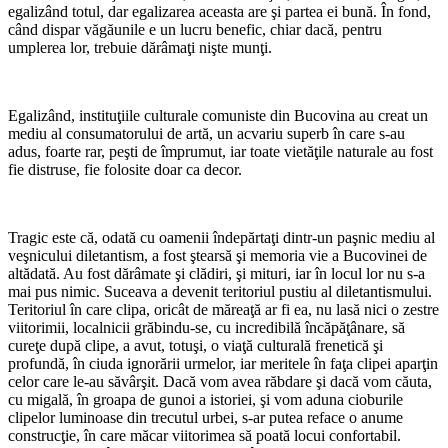
egalizând totul, dar egalizarea aceasta are şi partea ei bună. În fond,
când dispar văgăunile e un lucru benefic, chiar dacă, pentru
umplerea lor, trebuie dărâmaţi nişte munţi.
Egalizând, instituţiile culturale comuniste din Bucovina au creat un
mediu al consumatorului de artă, un acvariu superb în care s-au
adus, foarte rar, peşti de împrumut, iar toate vietăţile naturale au fost
fie distruse, fie folosite doar ca decor.
Tragic este că, odată cu oamenii îndepărtaţi dintr-un paşnic mediu al
veşnicului diletantism, a fost ştearsă şi memoria vie a Bucovinei de
altădată. Au fost dărâmate şi clădiri, şi mituri, iar în locul lor nu s-a
mai pus nimic. Suceava a devenit teritoriul pustiu al diletantismului.
Teritoriul în care clipa, oricât de măreaţă ar fi ea, nu lasă nici o zestre
viitorimii, localnicii grăbindu-se, cu incredibilă încăpăţânare, să
cureţe după clipe, a avut, totuşi, o viaţă culturală frenetică şi
profundă, în ciuda ignorării urmelor, iar meritele în faţa clipei aparţin
celor care le-au săvârşit. Dacă vom avea răbdare şi dacă vom căuta,
cu migală, în groapa de gunoi a istoriei, şi vom aduna cioburile
clipelor luminoase din trecutul urbei, s-ar putea reface o anume
construcţie, în care măcar viitorimea să poată locui confortabil.