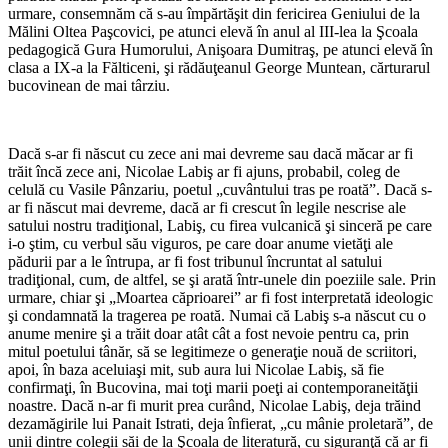
urmare, consemnăm că s-au împărtăşit din fericirea Geniului de la
Mălini Oltea Paşcovici, pe atunci elevă în anul al III-lea la Şcoala
pedagogică Gura Humorului, Anişoara Dumitraş, pe atunci elevă în
clasa a IX-a la Fălticeni, şi rădăuţeanul George Muntean, cărturarul
bucovinean de mai târziu.
Dacă s-ar fi născut cu zece ani mai devreme sau dacă măcar ar fi
trăit încă zece ani, Nicolae Labiş ar fi ajuns, probabil, coleg de
celulă cu Vasile Pânzariu, poetul „cuvântului tras pe roată”. Dacă s-
ar fi născut mai devreme, dacă ar fi crescut în legile nescrise ale
satului nostru tradiţional, Labiş, cu firea vulcanică şi sinceră pe care
i-o ştim, cu verbul său viguros, pe care doar anume vietăţi ale
pădurii par a le întrupa, ar fi fost tribunul încruntat al satului
tradiţional, cum, de altfel, se şi arată într-unele din poeziile sale. Prin
urmare, chiar şi „Moartea căprioarei” ar fi fost interpretată ideologic
şi condamnată la tragerea pe roată. Numai că Labiş s-a născut cu o
anume menire şi a trăit doar atât cât a fost nevoie pentru ca, prin
mitul poetului tânăr, să se legitimeze o generaţie nouă de scriitori,
apoi, în baza aceluiaşi mit, sub aura lui Nicolae Labiş, să fie
confirmaţi, în Bucovina, mai toţi marii poeţi ai contemporaneităţii
noastre. Dacă n-ar fi murit prea curând, Nicolae Labiş, deja trăind
dezamăgirile lui Panait Istrati, deja înfierat, „cu mânie proletară”, de
unii dintre colegii săi de la Şcoala de literatură, cu siguranţă că ar fi