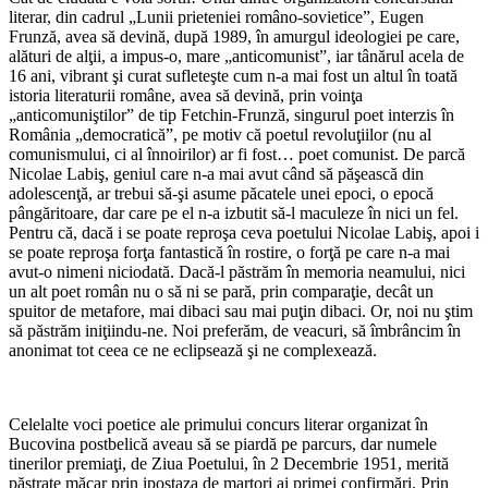
literar, din cadrul „Lunii prieteniei româno-sovietice”, Eugen
Frunză, avea să devină, după 1989, în amurgul ideologiei pe care,
alături de alţii, a impus-o, mare „anticomunist”, iar tânărul acela de
16 ani, vibrant şi curat sufleteşte cum n-a mai fost un altul în toată
istoria literaturii române, avea să devină, prin voinţa
„anticomuniştilor” de tip Fetchin-Frunză, singurul poet interzis în
România „democratică”, pe motiv că poetul revoluţiilor (nu al
comunismului, ci al înnoirilor) ar fi fost… poet comunist. De parcă
Nicolae Labiş, geniul care n-a mai avut când să păşească din
adolescenţă, ar trebui să-şi asume păcatele unei epoci, o epocă
pângăritoare, dar care pe el n-a izbutit să-l maculeze în nici un fel.
Pentru că, dacă i se poate reproşa ceva poetului Nicolae Labiş, apoi i
se poate reproşa forţa fantastică în rostire, o forţă pe care n-a mai
avut-o nimeni niciodată. Dacă-l păstrăm în memoria neamului, nici
un alt poet român nu o să ni se pară, prin comparaţie, decât un
spuitor de metafore, mai dibaci sau mai puţin dibaci. Or, noi nu ştim
să păstrăm iniţiindu-ne. Noi preferăm, de veacuri, să îmbrâncim în
anonimat tot ceea ce ne eclipsează şi ne complexează.
Celelalte voci poetice ale primului concurs literar organizat în
Bucovina postbelică aveau să se piardă pe parcurs, dar numele
tinerilor premiaţi, de Ziua Poetului, în 2 Decembrie 1951, merită
păstrate măcar prin ipostaza de martori ai primei confirmări. Prin