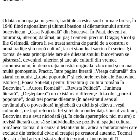
Odată cu ocupaţia bolşevică, tradiţiile acestea sunt curmate brusc, în
1948 fiind naţionalizat şi ultimul bastion al diletantismului artistic
bucovinean, „Casa Naţională” din Suceava. În Palat, devenit al
tuturor şi, ulterior, dărâmat, au păşit oameni precum Dragoş Vicol şi
Ilie Grămadă, cărora li s-a trasat sarcina de partid de a construi o
nouă tradiţie şi o nouă cultură, iar ei şi-au luat sarcina în serios. Şi
tocmai de asta principalele tare ale diletantismului bucovinean se
păstrează, devenind, ulterior, şi tare ale culturii din vremea
comunismului, în democraţia noastră originală izbucnind şi cu mai
multă gomoşenie. Practic, între pagina literară „Vieaţa culturală” din
ziarul comunist „Lupta poporului” şi celebrele reviste ale Bucovinei
istorice („Foaea Soţietăţii pentru literatura şi cultura română în
Bucovina”, „Aurora Română”, „Revista Politică”, „Junimea
literară”, „Deşteptarea”) nu există mari diferenţe. Ici-colo, „poezii
poporane”, două trei poeme diletante (în adevăratul sens al
cuvântului), o povestioară înjghebată cu dichis şi câteva „veşti
culturale”, de fapt referiri la fel şi fel de mondenităţi. Cinstit vorbind,
Bucovina nu a avut niciodată (şi, în ciuda aparenţelor, nici nu are) o
revistă literară care să se individualizeze pozitiv în spaţiul cultural
românesc tocmai din cauza diletantismului, adică a fanfaronadei care
exclude din teritoriul civic al creaţiei pe creatorul autentic. Tocmai
de asta, când au vrut să-şi valorifice vocaţia, bucovinenii (T.