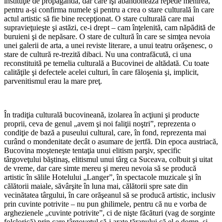
instituţie de propagandă, dar care îşi abandonează repede menirea,
pentru a-şi confirma numele şi pentru a crea o stare culturală în care
actul artistic să fie bine recepţionat. O stare culturală care mai
supravieţuieşte şi astăzi, ce-i drept – cam înţelenită, cam năpădită de
buruieni şi de nepăsare. O stare de cultură în care se simţea nevoia
unei galerii de arta, a unei reviste literare, a unui teatru orăşenesc, o
stare de cultură re-trezită dibaci. Nu una contrafăcută, ci una
reconstituită pe temelia culturală a Bucovinei de altădată. Cu toate
calităţile şi defectele acelei culturi, în care făloşenia şi, implicit,
parvenitismul erau la mare preţ.
În tradiţia culturală bucovineană, izolarea în acţiuni şi producte
proprii, ceva de genul „avem şi noi faliţii noştri”, reprezenta o
condiţie de bază a puseului cultural, care, în fond, reprezenta mai
curând o mondenitate decât o asumare de jertfă. Din epoca austriacă,
Bucovina moşteneşte tentaţia unui elitism parşiv, specific
târgoveţului băştinaş, elitismul unui târg ca Suceava, colbuit şi uitat
de vreme, dar care simte mereu şi mereu nevoia să se producă
artistic în sălile Hotelului „Langer”, în spectacole muzicale şi în
călătorii maiale, săvârşite în luna mai, călătorii spre sate din
vecinătatea târgului, în care orăşeanul să se producă artistic, inclusiv
prin cuvinte potrivite – nu pun ghilimele, pentru că nu e vorba de
arghezienele „cuvinte potrivite”, ci de nişte făcături (vag de sorginte
folclorică) prin care târgoveţul să-i arate ţăranului că el e domn, şi