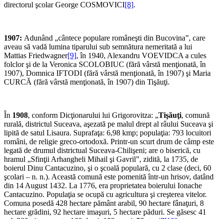
directorul şcolar George COSMOVICI
[8]
.
1907:
Adunând „cântece populare româneşti din Bucovina”, care
aveau să vadă lumina tiparului sub semnătura nemeritată a lui
Mattias Friedwagner
[9]
, în 1940, Alexandru VOEVIDCA a cules
folclor şi de la Veronica SCOLOBIUC (fără vârstă menţionată, în
1907), Domnica IFTODI (fără vârstă menţionată, în 1907) şi Maria
CURCĂ (fără vârstă menţionată, în 1907) din Tişăuţi.
În
1908
, conform Dicţionarului lui Grigorovitza: „
Tişăuţi
, comună
rurală, districtul Su­ceava, aşezată pe malul drept al râului Suceava şi
lipită de satul Lisaura. Suprafaţa: 6,98 kmp; popu­laţia: 793 locuitori
români, de religie greco-ortodoxă. Printr-un scurt drum de câmp este
legată de drumul districtual Suceava-Chilişeni; are o bise­rică, cu
hramul „Sfinţii Arhangheli Mihail şi Gavril”, zidită, la 1735, de
boierul Dinu Cantacuzino, şi o şcoală populară, cu 2 clase (deci, 60
şcolari – n. n.). Această comună este pome­nită într-un hrisov, datând
din 14 August 1432. La 1776, era proprietatea boierului Ionache
Cantacuzino. Populaţia se ocupă cu agri­cultura şi creşterea vitelor.
Comuna posedă 428 hectare pământ arabil, 90 hectare fânaţuri, 8
hectare grădini, 92 hectare imaşuri, 5 hectare păduri. Se găsesc 41