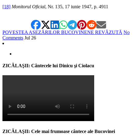
[18]
Monitorul Oficial
, Nr. 135, 17 iunie 1947, p. 4911
POVESTEA AŞEZĂRILOR BUCOVINENE REVĂZUTĂ
No
Comments
Jul
26
ZICĂLAŞII: Cântecele lui Dinicu şi Ciolacu
ZICĂLAŞII: Cele mai frumoase cântece ale Bucovinei