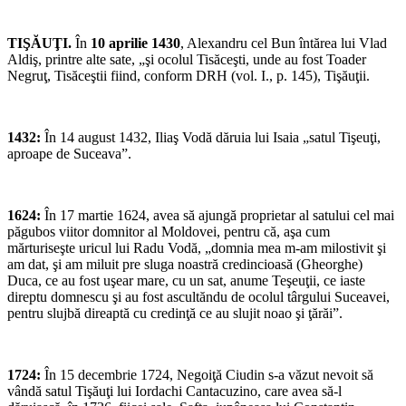
TIŞĂUŢI.
În
10 aprilie 1430
, Alexandru cel Bun întărea lui Vlad
Aldiş, printre alte sate, „şi ocolul Tisăceşti, unde au fost Toader
Negruţ, Tisăceştii fiind, conform DRH (vol. I., p. 145), Tişăuţii.
1432:
În 14 august 1432, Iliaş Vodă dăruia lui Isaia „satul Tişeuţi,
aproape de Suceava”.
1624:
În 17 martie 1624, avea să ajungă proprietar al satului cel mai
păgubos viitor domnitor al Moldovei, pentru că, aşa cum
mărturiseşte uricul lui Radu Vodă, „domnia mea m-am milostivit şi
am dat, şi am miluit pre sluga noastră credincioasă (Gheorghe)
Duca, ce au fost uşear mare, cu un sat, anume Teşeuţii, ce iaste
direptu domnescu şi au fost ascultăndu de ocolul târgului Suceavei,
pentru slujbă direaptă cu credinţă ce au slujit noao şi ţărăi”.
1724:
În 15 decembrie 1724, Negoiţă Ciudin s-a văzut nevoit să
vândă satul Tişăuţi lui Iordachi Cantacuzino, care avea să-l