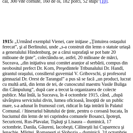
cal, 300 vite cornute, 160 de oi, 182 porci, 52 stupi”
[10]
.
1915:
„Urmând exemplul Vienei, care iniţiase „Ţintuirea ostaşului
ferecat”, şi al Berlinului, unde „s-a construit din lemn o statuie uriaşă
a generalului Hindenburg, pe a cărui suprafaţă se pot bate 20
milioane de ţinte”, colectându-se, astfel, 20 milioane de mărci,
Suceava, „din iniţiativa unui comitet aranjor al serbării, compus din
neobositul prefect Dr. Korn, Preşedintele Tribunalului Dr. Handl,
girantul oraşului, consilierul guvernial V. Gribovschi, şi profesorul
gimnazial Dr. Orest de Tarangul” a pus să se facă „un product, lucrat
cu multă artă, din lemn de tei, de cunoscutul maestru Vasile Buliga
din Câmpulung”, după care a trecut la organizarea de colecte
publice. Mai întâi, la Suceava, în 4 octombrie 1915, când, „după
săvârşirea serviciului divin, lumea oficioasă, însoţită de un public
mare, s-a adunat în frumosul cort, ridicat în faţa intrării în Palatul
Comunal. / Itinerariul bătutului de ţinte, pentru o coroană bucata, în
buciumul din lemn de tei cuprindea comunele Bosanci, Ipoteşti,
Securiceni, Rus-Plavalar, Tişăuţi şi Lisaura – duminică, 17
octombrie, Danila, Găureni, Iacobeşti, Călineştii lui Cuparencu şi
Ienachie, Măriţei, Romaneşti şi Slobozia – duminică, 24 octombrie,