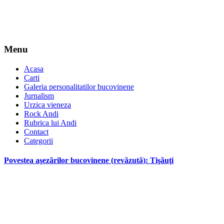
Menu
Acasa
Carti
Galeria personalitatilor bucovinene
Jurnalism
Urzica vieneza
Rock Andi
Rubrica lui Andi
Contact
Categorii
Povestea aşezărilor bucovinene (revăzută): Tişăuţi