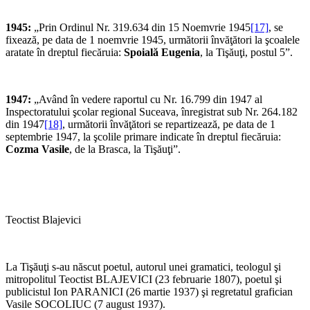
1945:
„Prin Ordinul Nr. 319.634 din 15 Noemvrie 1945
[17]
, se
fixează, pe data de 1 noemvrie 1945, următorii învăţători la şcoalele
aratate în dreptul fiecăruia:
Spoială Eugenia
, la Tişăuţi, postul 5”.
1947:
„Având în vedere raportul cu Nr. 16.799 din 1947 al
Inspectoratului şcolar regional Suceava, înregistrat sub Nr. 264.182
din 1947
[18]
, următorii învăţători se repartizează, pe data de 1
septembrie 1947, la şcolile primare indicate în dreptul fiecăruia:
Cozma Vasile
, de la Brasca, la Tişăuţi”.
Teoctist Blajevici
La Tişăuţi s-au născut poetul, autorul unei gramatici, teologul şi
mitropolitul Teoctist BLAJEVICI (23 februarie 1807), poetul şi
publicistul Ion PARANICI (26 martie 1937) şi regretatul grafician
Vasile SOCOLIUC (7 august 1937).