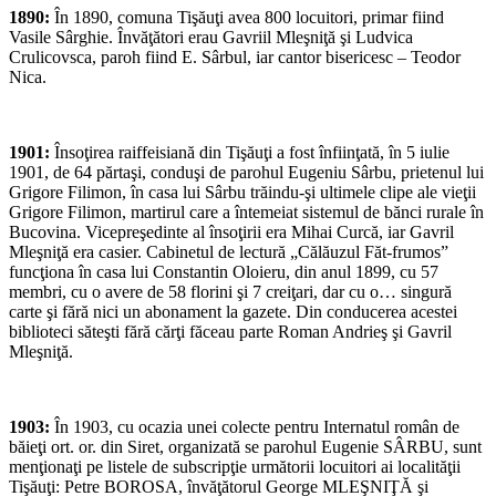
1890:
În 1890, comuna Tişăuţi avea 800 locuitori, primar fiind
Vasile Sârghie. Învăţători erau Gavriil Mleşniţă şi Ludvica
Crulicovsca, paroh fiind E. Sârbul, iar cantor bisericesc – Teodor
Nica.
1901:
Însoţirea raiffeisiană din Tişăuţi a fost înfiinţată, în 5 iulie
1901, de 64 părtaşi, conduşi de parohul Eugeniu Sârbu, prietenul lui
Grigore Filimon, în casa lui Sârbu trăindu-şi ultimele clipe ale vieţii
Grigore Filimon, martirul care a întemeiat sistemul de bănci rurale în
Bucovina. Vicepreşedinte al însoţirii era Mihai Curcă, iar Gavril
Mleşniţă era casier. Cabinetul de lectură „Călăuzul Făt-frumos”
funcţiona în casa lui Constantin Oloieru, din anul 1899, cu 57
membri, cu o avere de 58 florini şi 7 creiţari, dar cu o… singură
carte şi fără nici un abonament la gazete. Din conducerea acestei
biblioteci săteşti fără cărţi făceau parte Roman Andrieş şi Gavril
Mleşniţă.
1903:
În 1903, cu ocazia unei colecte pentru Internatul român de
băieţi ort. or. din Siret, organizată se parohul Eugenie SÂRBU, sunt
menţionaţi pe listele de subscripţie următorii locuitori ai localităţii
Tişăuţi: Petre BOROSA, învăţătorul George MLEŞNIŢĂ şi