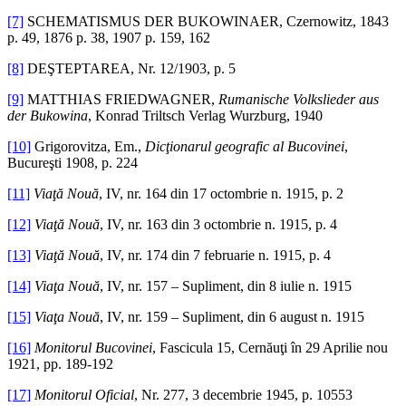
[7]
SCHEMATISMUS DER BUKOWINAER, Czernowitz, 1843
p. 49, 1876 p. 38, 1907 p. 159, 162
[8]
DEŞTEPTAREA, Nr. 12/1903, p. 5
[9]
MATTHIAS FRIEDWAGNER,
Rumanische Volkslieder aus
der Bukowina
, Konrad Triltsch Verlag Wurzburg, 1940
[10]
Grigorovitza, Em.,
Dicţionarul geografic al Bucovinei
,
Bucureşti 1908, p. 224
[11]
Viaţă Nouă
, IV, nr. 164 din 17 octombrie n. 1915, p. 2
[12]
Viaţă Nouă
, IV, nr. 163 din 3 octombrie n. 1915, p. 4
[13]
Viaţă Nouă
, IV, nr. 174 din 7 februarie n. 1915, p. 4
[14]
Viaţa Nouă
, IV, nr. 157 – Supliment, din 8 iulie n. 1915
[15]
Viaţa Nouă
, IV, nr. 159 – Supliment, din 6 august n. 1915
[16]
Monitorul Bucovinei
, Fascicula 15, Cernăuţi în 29 Aprilie nou
1921, pp. 189-192
[17]
Monitorul Oficial
, Nr. 277, 3 decembrie 1945, p. 10553