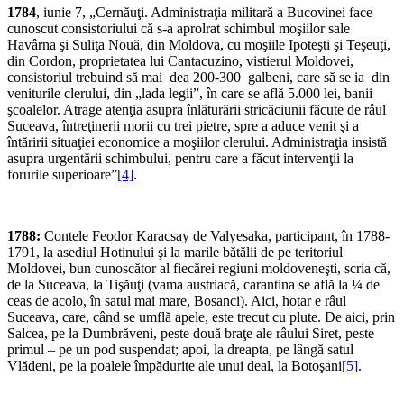
1784
, iunie 7, „Cernăuţi. Administraţia militară a Buco­vinei face
cunoscut consistoriului că s-a aprolrat schimbul moşiilor sale
Havârna şi Suliţa Nouă, din Moldova, cu moşiile Ipoteşti şi Teşeuţi,
din Cordon, proprietatea lui Cantacuzino, vistierul Moldovei,
consistoriul trebuind să mai dea 200-300 galbeni, care să se ia din
veniturile clerului, din „lada legii”, în care se află 5.000 lei, banii
şcoalelor. Atrage atenţia asupra înlăturării stricăciunii făcute de râul
Suceava, întreţinerii morii cu trei pietre, spre a aduce venit şi a
întăririi situaţiei economice a moşiilor clerului. Administraţia insistă
asupra urgentării schimbului, pentru care a făcut intervenţii la
forurile superioare”
[4]
.
1788:
Contele Feodor Karacsay de Valyesaka, participant, în 1788-
1791, la asediul Hotinului şi la marile bătălii de pe teritoriul
Moldovei, bun cunoscător al fiecărei regiuni moldoveneşti, scria că,
de la Suceava, la Tişăuţi (vama austriacă, carantina se află la ¼ de
ceas de acolo, în satul mai mare, Bosanci). Aici, hotar e râul
Suceava, care, când se umflă apele, este trecut cu plute. De aici, prin
Salcea, pe la Dumbrăveni, peste două braţe ale râului Siret, peste
primul – pe un pod suspendat; apoi, la dreapta, pe lângă satul
Vlădeni, pe la poalele împădurite ale unui deal, la Botoşani
[5]
.