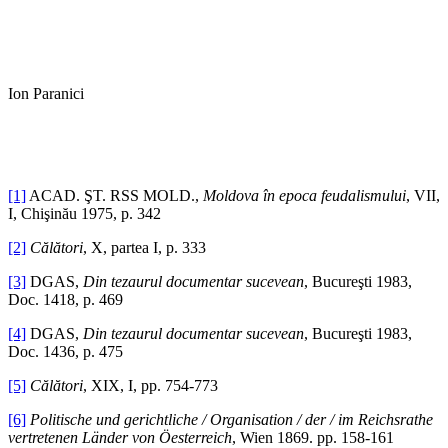
Ion Paranici
[1]
ACAD. ŞT. RSS MOLD.,
Moldova în epoca feudalismului
, VII,
I, Chişinău 1975, p. 342
[2]
Călători
, X, partea I, p. 333
[3]
DGAS,
Din tezaurul documentar sucevean
, Bucureşti 1983,
Doc. 1418, p. 469
[4]
DGAS,
Din tezaurul documentar sucevean
, Bucureşti 1983,
Doc. 1436, p. 475
[5]
Călători
, XIX, I, pp. 754-773
[6]
Politische und gerichtliche / Organisation / der / im Reichsrathe
vertretenen Länder von Öesterreich
, Wien 1869. pp. 158-161