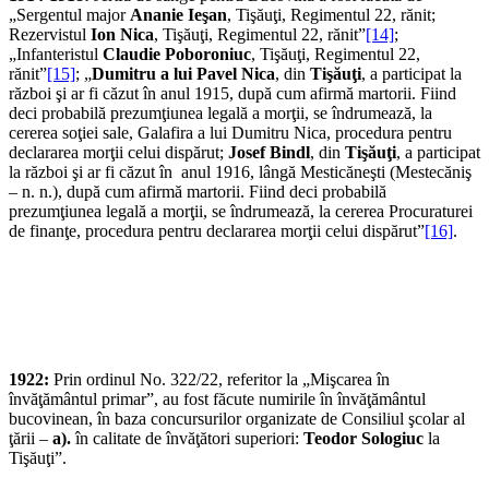
„Sergentul major
Ananie Ieşan
, Tişăuţi, Regimentul 22, rănit;
Rezervistul
Ion Nica
, Tişăuţi, Regimentul 22, rănit”
[14]
;
„Infanteristul
Claudie Poboroniuc
, Tişăuţi, Regimentul 22,
rănit”
[15]
; „
Dumitru a lui Pavel Nica
, din
Tişăuţi
, a participat la
război şi ar fi căzut în anul 1915, după cum afirmă martorii. Fiind
deci probabilă prezumţiunea legală a morţii, se îndrumează, la
cererea soţiei sale, Galafira a lui Dumitru Nica, procedura pentru
declararea morţii celui dispărut;
Josef Bindl
, din
Tişăuţi
, a participat
la război şi ar fi căzut în anul 1916, lângă Mesticăneşti (Mestecăniş
– n. n.), după cum afirmă martorii. Fiind deci probabilă
prezumţiunea legală a morţii, se îndrumează, la cererea Procuraturei
de finanţe, procedura pentru declararea morţii celui dispărut”
[16]
.
1922:
Prin ordinul No. 322/22, referitor la „Mişcarea în
învăţământul primar”, au fost făcute numirile în învăţământul
bucovinean, în baza concursurilor organizate de Consiliul şcolar al
ţării –
a)
.
în calitate de învăţători superiori:
Teodor Sologiuc
la
Tişăuţi”.