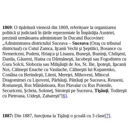
1869
: O tipăritură vieneză din 1869, referitoare la organizarea
politică și judiciară în țările reprezentate în Împărăţia Austriei,
prezintă următoarea administrare în Ducatul Bucovinei:
„Administrarea districtului Suceava –
Suceava
(Oraş cu tribunal
districtual) cu Cutul Zamca, Iţcanii Vechi şi Şeptilici, Bosance cu
Nemericeni, Podeni, Hriaţca şi Lisaura, Buneşti, Buninţi, Chilişeni,
Danila, Găureni, Hatna cu Dărmăneşti, Iacobeşti sau Fogodisten cu
Gura Solcii, Slobozia sau Milişăuţii de Jos, St. Ilie, Ipoteşti, Iţacanii
Noi, Călineşti Enache cu Vasilache, Călineştii lui Kuparenko,
Costâna cu Berindeşti, Liteni, Mereţei, Mihoveni, Mitocul
Dragomirnei cu Lipoveni, Părhăuţi, Pătrăuţi pe Suceava, Reuseni,
Romaneşti, Rus Mănăstioara, Rus Plavalar cu Rus Poienile,
Securiceni, Şcheia, Soloneţ, Stroieşti pe Suceava,
Tişăuţi
, Todireşti
cu Pietroasa, Uideşti, Zahareşti”
[6]
.
1887:
Din 1887, funcţiona la Tişăuţi o şcoală cu 3 clase
[7]
.