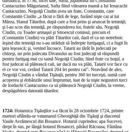
dăruiască, în 1736, fiicei sale, Safta, jupâneasa lui Constantin
Cantacuzino Măgurianul, Safta fiind viitoarea mamă a lui Ienacachi
Cantacuzino. Negoiţă Ciudin avea un frate, Constantin, care
Constantin Ciudin „a făcut o fără de lege, furând nişte cai ai lui
Mărza, Hanul Tătarilor, după care a fost prins şi aruncat în temniţă;
şi l-au scos din temniţă, pe răspunderea lor, fratele său, Negoiţă
Ciudin, cu Toader armaşul şi Stroescul comisul, precum el
(Constantin Ciudin) va plăti Tătarilor caii, dară el ca un netrebnic
ieşind din temniţă nu s-au străduit să îndrepte furtişagul, ci a fugit în
ţara leşească; şi, venind încoace, Tatarii au târât în judecată pe
chizeşi, iar prin judecata Divanului au fost judecaţi să răspundă
pentru furtişag mai cu samă Negoiţă Ciudin; fiind frate cu hoţul, a
fost judecat să plătească caii, iar dacă nu va plăti, Tatarii vor face cu
el ce vor voi, cerând Tatarii 204 lei pentru cai”. Neavând de ales,
Negoiţă Ciudin a vândut Tişăuţii, pentru 360 lei turceşti, sumă care
acoperea şi dobânzile unui împrumut, luat de la nişte negustori turci
de Iordachi Cantacuzino ca să plătească Negoiţă Ciudin, la vreme,
despăgubirea datorată tătarilor.
1724:
Hotarnica Tişăuţilor s-a făcut în 28 octombrie 1724, printre
martori aflându-se vatamanul Gheorghiţă din Tişăuţi şi diaconul
Vasile Avrămescul din Bosance. Hotarul cuprindea: apa Sucevei,
drept în sus, pe lângă hotarul Bosancei, pârâul Răcoasa, Fântâna
Veche, drumul spre Bosance până la Hlineştii Bosancilor, drumul ce