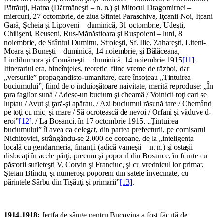
Pătrăuţi, Hatna (Dărmăneşti – n. n.) şi Mitocul Dragomirnei –
miercuri, 27 octombrie, de ziua Sfintei Paraschiva, Iţcanii Noi, Iţcani
Gară, Şcheia şi Lipoveni – duminică, 31 octombrie, Udeşti,
Chilişeni, Reuseni, Rus-Mănăstioara şi Ruspoieni – luni, 8
noiembrie, de Sfântul Dumitru, Stroieşti, Sf. Ilie, Zahareşti, Liteni-
Moara şi Buneşti – duminică, 14 noiembrie, şi Bălăceana,
Liudihumora şi Comăneşti – duminică, 14 noiembrie 1915
[11]
.
Itinerariul era, bineînţeles, teoretic, fiind vreme de război, dar
„versurile” propagandisto-umanitare, care însoţeau „Ţintuirea
buciumului”, fiind de o înduioşătoare naivitate, merită reproduse: „În
ţara fagilor sună / Adese-un bucium şi cheamă / Voinicii toţi cari se
luptau / Avut şi ţară-şi apărau. / Azi buciumul răsună tare / Chemând
pe toţi cu mic, şi mare / Să ocrotească de nevoi / Orfani şi văduve d-
eroi”
[12]
. / La Bosanci, în 17 octombrie 1915, „Ţintuirea
buciumului” îl avea ca delegat, din partea prefecturii, pe comisarul
Nichitovici, strângându-se 2.000 de coroane, de la „inteligenţa
locală cu gendarmeria, finanţii (adică vameşii – n. n.) şi ostaşii
dislocaţi în acele părţi, precum şi poporul din Bosance, în frunte cu
păstorii sufleteşti V. Corvin şi Franciuc, şi cu vrednicul lor primar,
Ştefan Blîndu, şi numeroşi poporeni din satele învecinate, cu
părintele Sârbu din Tişăuţi şi primarii”
[13]
.
1914-1918:
Jertfa de sânge pentru Bucovina a fost făcută de