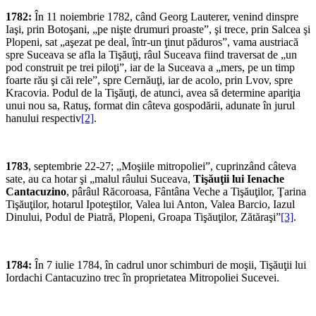
1782:
În 11 noiembrie 1782, când Georg Lauterer, venind dinspre
Iaşi, prin Botoşani, „pe nişte drumuri proaste”, şi trece, prin Salcea şi
Plopeni, sat „aşezat pe deal, într-un ţinut păduros”, vama austriacă
spre Suceava se afla la Tişăuţi, râul Suceava fiind traversat de „un
pod construit pe trei piloţi”, iar de la Suceava a „mers, pe un timp
foarte rău şi căi rele”, spre Cernăuţi, iar de acolo, prin Lvov, spre
Kracovia. Podul de la Tişăuţi, de atunci, avea să determine apariţia
unui nou sa, Ratuş, format din câteva gospodării, adunate în jurul
hanului respectiv
[2]
.
1783
, septembrie 22-27; „Moşiile mitropoliei”, cuprinzând câteva
sate, au ca hotar şi „malul râului Suceava,
Tişăuţii lui Ienache
Cantacuzino
, pârâul Răcoroasa, Fântâna Veche a Tişăuţilor, Ţarina
Tişăuţilor, hotarul Ipoteştilor, Valea lui Anton, Valea Barcio, Iazul
Dinului, Podul de Piatră, Plopeni, Groapa Tişăuţilor, Zătăraşi”
[3]
.
1784:
În 7 iulie 1784, în cadrul unor schimburi de moşii, Tişăuţii lui
Iordachi Cantacuzino trec în proprietatea Mitropoliei Sucevei.