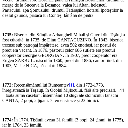
merge de la Suceava la Bosance, valea lui Altan, heleşteul
Partăcului, apa Şomuzului, drumul Tătăraşilor, hotarul Ipoteştilor la
dealul găunos, prisaca lui Conteş, fântâna de piatră.
1735:
Biserica din Sfinţilor Arhangheli Mihail şi Gavril din Tişăuţi a
fost ctitorită, în 1735, de Dinu CANTACUZINO. În 1843, biserica
trecuse sub patronaj împărătesc, avea 502 enoriaşi, iar postul de
preot era vacant. În 1876, păstorul celor 686 suflete era preotul
cooperator Georgie GEORGIAN. În 1907, preot cooperator era
Eugen SÂRBUL, născut în 1860, preot din 1886, cantor fiind, din
1903, Vasile NICA, născut în 1884.
1772:
Recensământul lui Rumeanţev
[1]
, din 1772-1773,
înregistrează la Teşăuţi, în Ocolul Mijlocului, fără alte precizări, „44
– toată suma caselor”, însemnând 10 slugi ale stolnicului Ianachi
CANTA, 2 popi, 2 ţigani, 7 femei sărace şi 23 birnici.
1774:
În 1774. Tişăuţii aveau 31 familii (3 popi, 24 ţărani, în 1775),
iar în 1784, 33 familii.