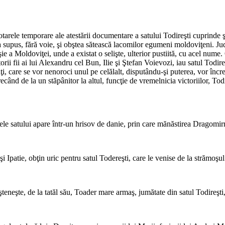
hotarele temporare ale atestării documentare a satului Todireşti cuprinde 
 şi-a supus, fără voie, şi obştea sătească lacomilor egumeni moldoviţeni. J
 a Moldoviţei, unde a existat o selişte, ulterior pustiită, cu acel nume. 
orii fii ai lui Alexandru cel Bun, Ilie şi Ştefan Voievozi, iau satul Todir
, care se vor nenoroci unul pe celălalt, disputându-şi puterea, vor încred
Trecând de la un stăpânitor la altul, funcţie de vremelnicia victoriilor, T
le satului apare într-un hrisov de danie, prin care mănăstirea Dragomir
şi Ipatie, obţin uric pentru satul Todereşti, care le venise de la strămoşu
neşte, de la tatăl său, Toader mare armaş, jumătate din satul Todireşti, 