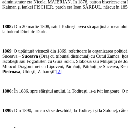
administrator era Nicolai MAIERIAN. În 1876, patron bisericesc era N
Kalman şi Iankel FISCHER, paroh era Ioan SÂRBUL, născut în 1858, p
1808:
Din 20 martie 1808, satul Todireşti avea să aparţină armeanului 
la boierul Dimitrie Darie.
1869
: O tipăritură vieneză din 1869, referitoare la organizarea politic
Suceava –
Suceava
(Oraş cu tribunal districtual) cu Cutul Zamca, Iţc
Iacobeşti sau Fogodisten cu Gura Solcii, Slobozia sau Milişăuţii de Jos
Mitocul Dragomirnei cu Lipoveni, Părhăuţi, Pătrăuţi pe Suceava, Reus
Pietroasa
, Uideşti, Zahareşti”
[2]
.
1886:
În 1886, spre sfârşitul anului, la Todireşti „s-a ivit lungoare. 
1890:
Din 1890, urmau să se deschidă, la Todireşti şi la Soloneţ, câte 