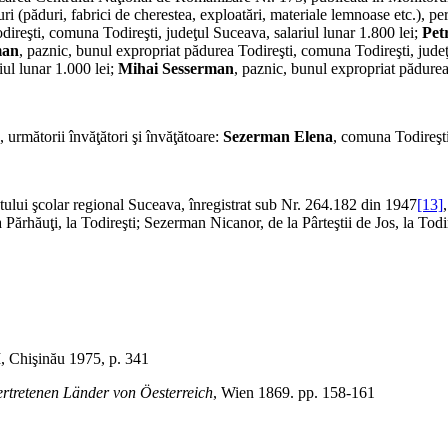
i (păduri, fabrici de cherestea, exploatări, materiale lemnoase etc.), 
direşti, comuna Todireşti, judeţul Suceava, salariul lunar 1.800 lei;
Pet
man
, paznic, bunul expropriat pădurea Todireşti, comuna Todireşti, judeţ
iul lunar 1.000 lei;
Mihai Sesserman
, paznic, bunul expropriat pădurea
, următorii învăţători şi învăţătoare:
Sezerman Elena
, comuna Todireşt
ului şcolar regional Suceava, înregistrat sub Nr. 264.182 din 1947
[13]
a Părhăuţi, la Todireşti; Sezerman Nicanor, de la Pârteştii de Jos, la Todi
 I, Chişinău 1975, p. 341
vertretenen Länder von Öesterreich
, Wien 1869. pp. 158-161