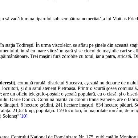
 să vadă lumina tiparului sub semnătura nemeritată a lui Mattias Fri
n staţia Todireşti. În urma viscolelor, se aflau pe şinele din această 
ntului, intră cu mare viteză în gară şi se ciocni de maşinile cari se afl
imântătoare. Trei maşini fură zdrobite cu totul, iar a patra, stricată. D
dereşti
), comună rurală, districtul Suceava, aşezată nu departe de malul
61 locuitori, şi din satul atenent Pietroasa. Printr-o scurtă şosea comu­n
are un oficiu telegrafo-poştal; o şcoală populară, cu o clasă, şi o biseri
erului Darie Donici. Comună mărită cu colonii transilvănene, are o fabrică
fânaţuri, 6 hectare grădini, 241 hectare imaşuri, 634 hectare păduri. Se
rafaţa: 21,62 kmp; populaţia: 159 locuitori, în majoritate români, de rel
) So­loneţ”
[10]
.
izarea Centrului Naţional de Românizare Nr. 175, publicată în Monitorul 