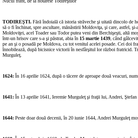
Nucul frânt, de la hotarele Todireştilor
TODIREŞTI.
Fără îndoială că istoria străveche şi uitată dincolo de 
să o fi închinat, spre ascultare, mănăstirii Moldoviţa, şi care, astfel,
Moldoviţei, acel Toader sau Todor putea veni din Berchişeşti, altă moşie
într-un hrisov care s-a şi păstrat, abia în
15 martie 1439
, când gâlcevit
pe an şi o posadă pe Moldova, cu tot venitul acelei posade. Cei doi fraţi
înnobilează, după bicisnice victorii în nesfârşitul lor război fratricid. 
Murguleţ.
1624:
În 16 aprilie 1624, după o tăcere de aproape două veacuri, nume
1641:
În 13 aprilie 1641, Ieremie Murguleţ şi fraţii lui, Andrei, Ştefan 
1644:
Peste doar două decenii, în 20 iunie 1644, Andrei Murguleţ moşte