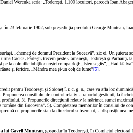
 Daniel Werenka scria: „Todereşti, 1.100 locuitori, parcoch Ioan Abage
at în 23 februarie 1902, sub preşedinţia preotului George Muntean, Ioan
 surlaşi, „chemaţi de domnul Prezident la Suceavă”, zic ei. Un şuierat s
a urmă Cacica, Pârteşti, trecem peste Comăneşti, Todireşti şi Părhăuţi, la 
pe la coloniile iu­biţilor noştri compatrioţi: „Isten segits”, „Hadikfalva
urătate şi fericire. „Mândra mea şi-un colţ de lume”
[5]
.
credit pentru Teodoreşti şi Soloneţ î. r. c. g. n., care va afla loc duminic
). Propunerea consiliului de control relativ la raportul gestiunii, la înche
ţarea profitului. 3). Propunerile direcţiunii relativ la mărimea sumei maxi
mice române din Bucovina”. 5). Completarea membrilor în consiliul de contr
preună cu propunerile stau la directorul subsemnat, la disposiţiunea mem
 a lui Gavril Muntean
, gospodar în Teodoreşti, în Comitetul electoral f