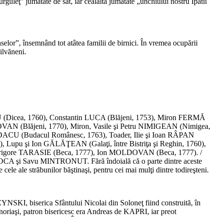
rguleţ” jumătate de sat, iar cealaltă jumătate „unchiului nostru Ipatii
aselor”, însemnând tot atâtea familii de birnici. În vremea ocupării
ilvăneni.
u URSU (Dicea, 1760), Constantin LUCA (Blăjeni, 1753), Miron FERMĂ
VAN (Blăjeni, 1770), Miron, Vasile şi Petru NIMIGEAN (Nimigea,
ACU (Budacul Românesc, 1763), Toader, Ilie şi Ioan RÂPAN
), Lupu şi Ion GĂLĂŢEAN (Galaţi, între Bistriţa şi Reghin, 1760),
rigore TARASIE (Beca, 1777), Ion MOLDOVAN (Beca, 1777). /
e COCA şi Savu MINTRONUT. Fără îndoială că o parte dintre aceste
cele ale străbunilor băştinaşi, pentru cei mai mulţi dintre todireşteni.
ZYNSKI, biserica Sfântului Nicolai din Soloneţ fiind construită, în
aşi, patron bisericesc era Andreas de KAPRI, iar preot