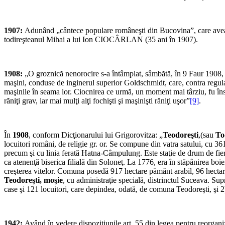
1907:
Adunând „cântece populare româneşti din Bucovina”, care aveau
todireşteanul Mihai a lui Ion CIOCÂRLAN (35 ani în 1907).
1908:
„O groznică nenorocire s-a întâmplat, sâmbătă, în 9 Faur 1908, î
maşini, conduse de inginerul superior Goldschmidt, care, contra regulame
maşinile în seama lor. Ciocnirea ce urmă, un moment mai târziu, fu înspă
răniţi grav, iar mai mulţi alţi fochişti şi maşinişti răniţi uşor”
[9]
.
În
1908
, conform Dicţionarului lui Grigorovitza: „
Teodoreşti
,(sau
To
locuitori români, de religie gr. or. Se compune din vatra sa­tului, cu 3
precum şi cu linia ferată Hatna-Câmpulung. Este staţie de drum de fier; 
ca atenenţă biserica filială din Soloneţ. La 1776, era în stăpânirea boi
creşterea vitelor. Comuna posedă 917 hectare pământ arabil, 96 hectare 
Teodoreşti, moşie
, cu administraţie specială, distrinctul Suceava. Sup
case şi 121 locuitori, care depin­dea, odată, de comuna Teodoreşti, şi 2
1942:
Având în vedere dispoziţiunile art. 55 din legea pentru reorgan