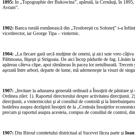
1895:
În „Topographie der Bukowina”, apărută, la Cernăuţi, în 1895,
Avram”.
1902:
Banca rurală românească din „Teodoreşti cu Soloneţ” s-a înfiinţ
vicedirector, iar George Tipa – vistiernic.
1904:
„La fiecare gară urcă mulţime de omeni, şi aici suie vreo câţiva
Păltinoasa, Ilişeşti şi Strigoaia. De aici încep pădurile de fag. Lăsăm l
apăreau câteva clipe, apoi rămâneau în pacea lor ne­tulburată. Trecem şi 
aşezată între ar­bori, departe de lume, mă ademeneşte la visuri de sing
1907:
„Invitare la adunarea generală ordinară a Însoţirii de păstrare şi 
Ordinea zilei: 1). Raportul directorului despre activitatea direcţiunii. 2
direcţiunii, a vistiernicului şi al consiliul de controlă şi la întrebuin
hotărîrea asupra dezlipirii însoţirii de la „Centrala însoţirilor econo
precum şi raportul asupra acesteia, compus de consiliul de control, dim
1907:
Din Biroul comitetului districtual al Sucevei făcea parte şi
Ioan