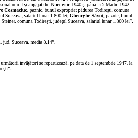
personal numit şi angajat din Noemvrie 1940 şi până la 5 Martie 1942
re Cosmaciuc
, paznic, bunul expropriat pădurea Todireşti, comuna
ul Suceava, salariul lunar 1 800 lei;
Gheorghe Săvuţ
, paznic, bunul
 Steiner, comuna Todireşti, judeţul Suceava, salariul lunar 1.800 lei”.
i, jud. Suceava, media 8,14”.
, următorii învăţători se repartizează, pe data de 1 septembrie 1947, la
reşti”.