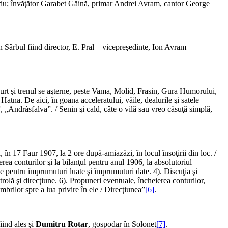
riu; învăţător Garabet Găină, primar Andrei Avram, cantor George
 Sârbul fiind director, E. Pral – vicepreşedinte, Ion Avram –
curt şi trenul se aşterne, peste Vama, Molid, Frasin, Gura Humorului,
Hatna. De aici, în goana acceleratului, văile, dealurile şi satele
”, „Andràsfalva”. / Senin şi cald, câte o vilă sau vreo căsuţă simplă,
ă, în 17 Faur 1907, la 2 ore după-amiazăzi, în locul însoţirii din loc. /
ierea conturilor şi la bilanţul pentru anul 1906, la absolutoriul
male pentru împrumuturi luate şi împrumuturi date. 4). Discuţia şi
olă şi direcţiune. 6). Propuneri eventuale, încheierea conturilor,
brilor spre a lua privire în ele / Direcţiunea”
[6]
.
iind ales şi
Dumitru Rotar
, gospodar în Soloneţ
[7]
.