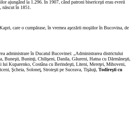
 ajungând la 1.296. În 1907, când patroni bisericeşti erau evreii
 născut în 1851.
n Kapri, care o cumpărase, în vremea aşezării moşiilor în Bucovina, de
toarea administrare în Ducatul Bucovinei: „Administrarea districtului
ra, Buneşti, Buninţi, Chilişeni, Danila, Găureni, Hatna cu Dărmăneşti,
ştii lui Kuparenko, Costâna cu Berindeşti, Liteni, Mereţei, Mihoveni,
eni, Şcheia, Soloneţ, Stroieşti pe Suceava, Tişăuţi,
Todireşti cu