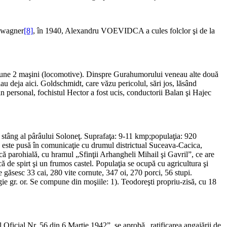
edwagner
[8]
, în 1940, Alexandru VOEVIDCA a cules folclor şi de la
staţiune 2 maşini (locomotive). Dinspre Gurahumorului veneau alte două
au deja aici. Goldschmidt, care văzu pericolul, sări jos, lăsând
in personal, fochistul Hector a fost ucis, conductorii Balan şi Hajec
 stâng al pârâului Soloneţ. Suprafaţa: 9-11 kmp;popu­laţia: 920
ală, este pusă în comunicaţie cu drumul districtual Suceava-Cacica,
că parohială, cu hra­mul „Sfinţii Arhangheli Mihail şi Gavril”, ce are
 de spirt şi un frumos castel. Populaţia se ocupă cu agri­cultura şi
 găsesc 33 cai, 280 vite cornute, 347 oi, 270 porci, 56 stupi.
igie gr. or. Se compune din moşiile: 1). Teodoreşti propriu-zisă, cu 18
Oficial Nr. 56 din 6 Martie 1942”, se aprobă „ratificarea angajării de