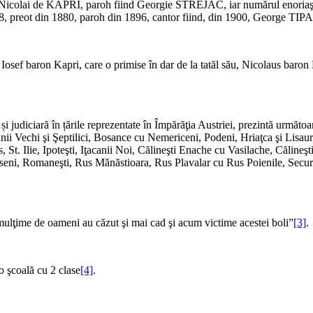
icolai de KAPRI, paroh fiind Georgie STREJAC, iar numărul enoriaşilor
reot din 1880, paroh din 1896, cantor fiind, din 1900, George TIPA,
Iosef baron Kapri, care o primise în dar de la tatăl său, Nicolaus baro
ă și judiciară în țările reprezentate în Împărăţia Austriei, prezintă urmă
anii Vechi şi Şeptilici, Bosance cu Nemericeni, Podeni, Hriaţca şi Lisau
, St. Ilie, Ipoteşti, Iţacanii Noi, Călineşti Enache cu Vasilache, Căline
eni, Romaneşti, Rus Mănăstioara, Rus Plavalar cu Rus Poienile, Securic
O mulţime de oameni au căzut şi mai cad şi acum victime acestei boli”
[3]
.
o şcoală cu 2 clase
[4]
.