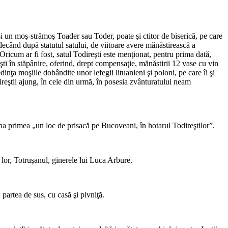
şi un moş-strămoş Toader sau Toder, poate şi ctitor de biserică, pe care
udecând după statutul satului, de viitoare avere mănăstirească a
Oricum ar fi fost, satul Todireşti este menţionat, pentru prima dată,
eşti în stăpânire, oferind, drept compensaţie, mănăstirii 12 vase cu vin
inţa moşiile dobândite unor lefegii lituanieni şi poloni, pe care îi şi
odireştii ajung, în cele din urmă, în posesia zvânturatului neam
na primea „un loc de prisacă pe Bucoveani, în hotarul Todireştilor”.
l lor, Totruşanul, ginerele lui Luca Arbure.
partea de sus, cu casă şi pivniţă.