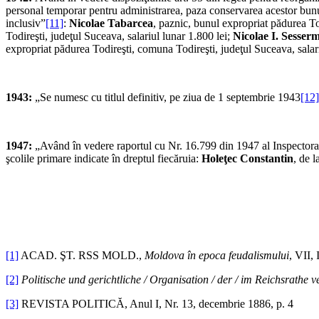
personal temporar pentru administrarea, paza conservarea acestor bunur
inclusiv”
[11]
:
Nicolae Tabarcea
, paznic, bunul expropriat pădurea To
Todireşti, judeţul Suceava, salariul lunar 1.800 lei;
Nicolae I. Sesser
expropriat pădurea Todireşti, comuna Todireşti, judeţul Suceava, salar
1943:
„Se numesc cu titlul definitiv, pe ziua de 1 septembrie 1943
[12]
1947:
„Având în vedere raportul cu Nr. 16.799 din 1947 al Inspectorat
şcolile primare indicate în dreptul fiecăruia:
Holeţec Constantin
, de l
[1]
ACAD. ŞT. RSS MOLD.,
Moldova în epoca feudalismului
, VII,
[2]
Politische und gerichtliche / Organisation / der / im Reichsrathe 
[3]
REVISTA POLITICĂ, Anul I, Nr. 13, decembrie 1886, p. 4