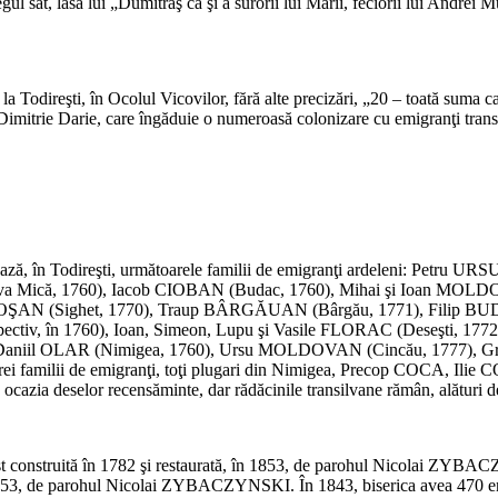
 sat, lasă lui „Dumitraş ca şi a surorii lui Marii, feciorii lui Andrei Mu
la Todireşti, în Ocolul Vicovilor, fără alte precizări, „20 – toată suma c
l Dimitrie Darie, care îngăduie o numeroasă colonizare cu emigranţi trans
rează, în Todireşti, următoarele familii de emigranţi ardeleni: Petr
va Mică, 1760), Iacob CIOBAN (Budac, 1760), Mihai şi Ioan MOLDO
OŞAN (Sighet, 1770), Traup BÂRGĂUAN (Bârgău, 1771), Filip BUD
ectiv, în 1760), Ioan, Simeon, Lupu şi Vasile FLORAC (Deseşti, 1772
 Daniil OLAR (Nimigea, 1760), Ursu MOLDOVAN (Cincău, 1777), G
trei familii de emigranţi, toţi plugari din Nimigea, Precop COCA, Ili
ocazia deselor recensăminte, dar rădăcinile transilvane rămân, alături de 
fost construită în 1782 şi restaurată, în 1853, de parohul Nicolai ZYBAC
, de parohul Nicolai ZYBACZYNSKI. În 1843, biserica avea 470 enori