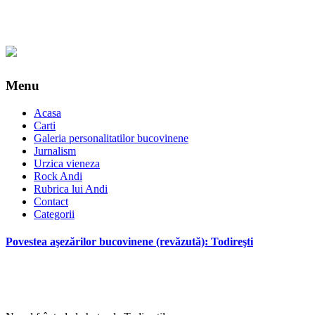
Menu
Acasa
Carti
Galeria personalitatilor bucovinene
Jurnalism
Urzica vieneza
Rock Andi
Rubrica lui Andi
Contact
Categorii
Povestea aşezărilor bucovinene (revăzută): Todireşti