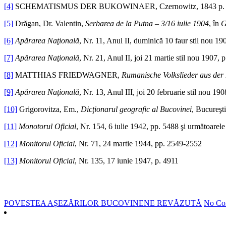
[4]
SCHEMATISMUS DER BUKOWINAER, Czernowitz, 1843 p. 44, 1
[5]
Drăgan, Dr. Valentin,
Serbarea de la Putna – 3/16 iulie 1904
, în
G
[6]
Apărarea Naţională
, Nr. 11, Anul II, duminică 10 faur stil nou 190
[7]
Apărarea Naţională
, Nr. 21, Anul II, joi 21 martie stil nou 1907, p
[8]
MATTHIAS FRIEDWAGNER,
Rumanische Volkslieder aus de
[9]
Apărarea Naţională
, Nr. 13, Anul III, joi 20 februarie stil nou 190
[10]
Grigorovitza, Em.,
Dicţionarul geografic al Bucovinei
, Bucureşt
[11]
Monotorul Oficial
, Nr. 154, 6 iulie 1942, pp. 5488 şi următoarele
[12]
Monitorul Oficial
, Nr. 71, 24 martie 1944, pp. 2549-2552
[13]
Monitorul Oficial
, Nr. 135, 17 iunie 1947, p. 4911
POVESTEA AŞEZĂRILOR BUCOVINENE REVĂZUTĂ
No Co