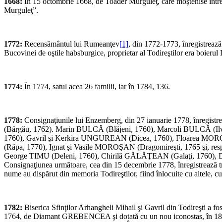
1668:
În 15 octombrie 1668, de Toader Murguleţ, care moştenise întregul
Murguleţ”.
1772:
Recensământul lui Rumeanţev
[1]
, din 1772-1773, înregistrează 
Bucovinei de oştile habsburgice, proprietar al Todireştilor era boieru
1774:
În 1774, satul acea 26 familii, iar în 1784, 136.
1778:
Consignaţiunile lui Enzemberg, din 27 ianuarie 1778, înregist
(Bârgău, 1762). Marin BULCĂ (Blăjeni, 1760), Marcoli BULCĂ (Il
1760), Gavril şi Kerkira UNGUREAN (Dicea, 1760), Floarea MOR
(Râpa, 1770), Ignat şi Vasile MOROŞAN (Dragomireşti, 1765 şi, resp
George TIMU (Deleni, 1760), Chirilă GĂLĂŢEAN (Galaţi, 1760),
Consignaţiunea următoare, cea din 15 decembrie 1778, înregistrează 
nume au dispărut din memoria Todireştilor, fiind înlocuite cu altele, cu 
1782:
Biserica Sfinţilor Arhangheli Mihail şi Gavril din Todireşti a 
1764, de Diamant GREBENCEA şi dotată cu un nou iconostas, în 1853