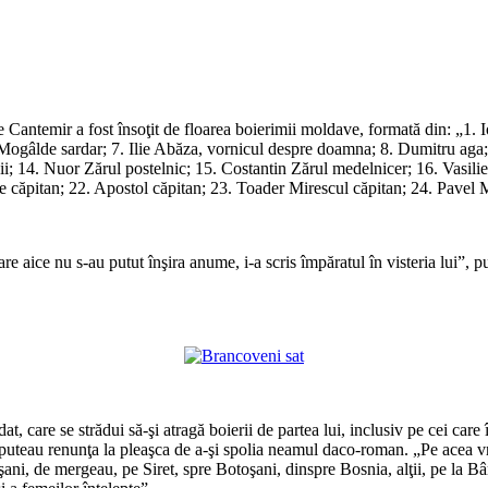
ie Cantemir a fost însoţit de floarea boierimii moldave, formată din: „1
 Mogâlde sardar; 7. Ilie Abăza, vornicul despre doamna; 8. Dumitru aga;
ii; 14. Nuor Zărul postelnic; 15. Costantin Zărul medelnicer; 16. Vasilie
 căpitan; 22. Apostol căpitan; 23. Toader Mirescul căpitan; 24. Pavel M
ri, care aice nu s-au putut înşira anume, i-a scris împăratul în visteria lui
re se strădui să-şi atragă boierii de partea lui, inclusiv pe cei care îl
u puteau renunţa la pleaşca de a-şi spolia neamul daco-roman. „Pe acea vrem
i, de mergeau, pe Siret, spre Botoşani, dinspre Bosnia, alţii, pe la Bârlad