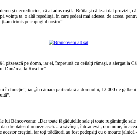
i necredincios, că ai adus ruşi la Brăila şi că le-ai dat provizii, că ai p
pă voinţa ta, o altă reşedinţă, în care şedeai mai adesea, de aceea, pentru
p, ţi-am trimis pe capugiul nostru”.
-l păzească pe domn, iar el, împreună cu ceilalţi rămaşi, a alergat la Cămar
ecut Dunărea, la Rusciuc”.
mnului în funcţie”, iar „în cămara particulară a domnului, 12.000 de galbeni
uită”.
e lui Bâncoveanu: „Dar toate făgăduielile sale şi toate rugăminţile sale n
, dar dreptatea dumnezeiască… a săvârşit, într-adevăr, o minune, în acea
le acestor creştini, iar toţi trădătorii au fost pedepsiţi cu o moart