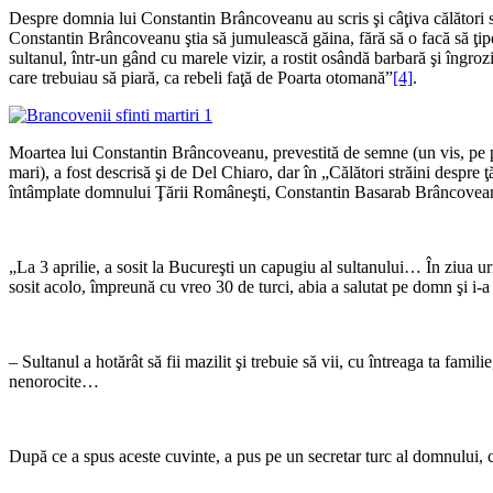
Despre domnia lui Constantin Brâncoveanu au scris şi câţiva călători s
Constantin Brâncoveanu ştia să jumulească găina, fără să o facă să ţip
sultanul, într-un gând cu marele vizir, a rostit osândă barbară şi îngroz
care trebuiau să piară, ca rebeli faţă de Poarta otomană”
[4]
.
*
Moartea lui Constantin Brâncoveanu, prevestită de semne (un vis, pe pat
mari), a fost descrisă şi de Del Chiaro, dar în „Călători străini despre
întâmplate domnului Ţării Româneşti, Constantin Basarab Brâncoveanu,
*
„La 3 aprilie, a sosit la Bucureşti un capugiu al sultanului… În ziua ur
sosit acolo, împreună cu vreo 30 de turci, abia a salutat pe domn şi i-a
*
– Sultanul a hotărât să fii mazilit şi trebuie să vii, cu întreaga ta famil
nenorocite…
*
După ce a spus aceste cuvinte, a pus pe un secretar turc al domnului, ca