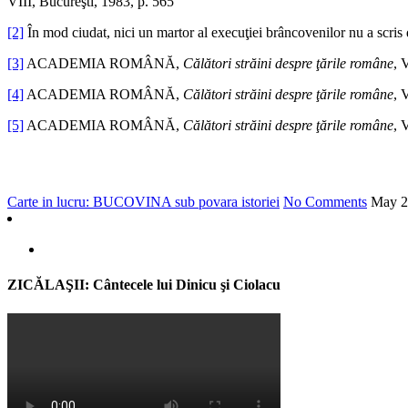
VIII, Bucureşti, 1983, p. 565
[2]
În mod ciudat, nici un martor al execuţiei brâncovenilor nu a scris de
[3]
ACADEMIA ROMÂNĂ,
Călători străini despre ţările române
, 
[4]
ACADEMIA ROMÂNĂ,
Călători străini despre ţările române
, 
[5]
ACADEMIA ROMÂNĂ,
Călători străini despre ţările române
, 
Carte in lucru: BUCOVINA sub povara istoriei
No Comments
May
2
ZICĂLAŞII: Cântecele lui Dinicu şi Ciolacu