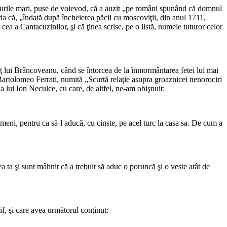
birurile mari, puse de voievod, că a auzit „pe români spunând că domnul
ia că, „îndată după încheierea păcii cu moscoviţii, din anul 1711,
cea a Cantacuzinilor, şi că ţinea scrise, pe o listă, numele tuturor celor
raţ lui Brâncoveanu, când se întorcea de la înmormântarea fetei lui mai
i Bartolomeo Ferrati, numită „Scurtă relaţie asupra groaznicei nenorociri
a lui Ion Neculce, cu care, de altfel, ne-am obişnuit:
imeni, pentru ca să-l aducă, cu cinste, pe acel turc la casa sa. De cum a
irea ta şi sunt mâhnit că a trebuit să aduc o poruncă şi o veste atât de
if, şi care avea următorul conţinut: