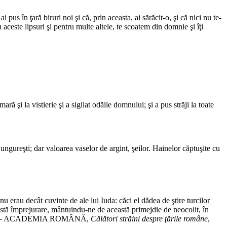
us în ţară biruri noi şi că, prin aceasta, ai sărăcit-o, şi că nici nu te-
 aceste lipsuri şi pentru multe altele, te scoatem din domnie şi îţi
ă şi la vistierie şi a sigilat odăile domnului; şi a pus străji la toate
 ungureşti; dar valoarea vaselor de argint, şeilor. Hainelor căptuşite cu
u erau decât cuvinte de ale lui Iuda: căci el dădea de ştire turcilor
stă împrejurare, mântuindu-ne de această primejdie de neocolit, în
e jalnică – ACADEMIA ROMÂNĂ,
Călători străini despre ţările române
,