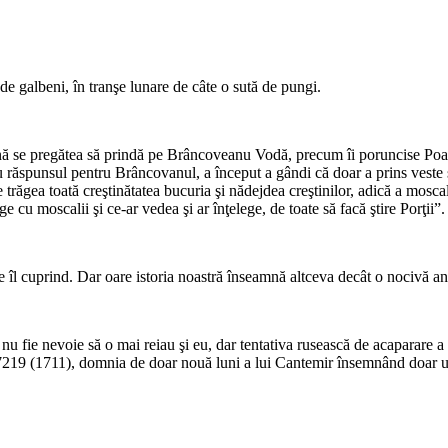
e galbeni, în tranşe lunare de câte o sută de pungi.
nă se pregătea să prindă pe Brâncoveanu Vodă, precum îi poruncise Poa
spunsul pentru Brâncovanul, a început a gândi că doar a prins veste şi 
răgea toată creştinătatea bucuria şi nădejdea creştinilor, adică a moscalilo
e cu moscalii şi ce-ar vedea şi ar înţelege, de toate să facă ştire Porţii”.
 îl cuprind. Dar oare istoria noastră înseamnă altceva decât o nocivă ane
ă nu fie nevoie să o mai reiau şi eu, dar tentativa rusească de acaparare
ui 7219 (1711), domnia de doar nouă luni a lui Cantemir însemnând doar u