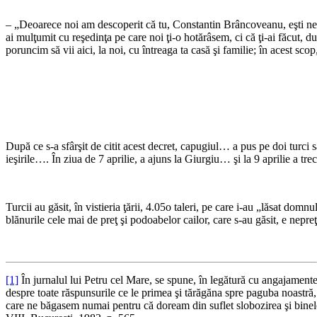
*
– „Deoarece noi am descoperit că tu, Constantin Brâncoveanu, eşti nedemn ş
ai mulţumit cu reşedinţa pe care noi ţi-o hotărâsem, ci că ţi-ai făcut, du
poruncim să vii aici, la noi, cu întreaga ta casă şi familie; în acest sco
*
*
După ce s-a sfârşit de citit acest decret, capugiul… a pus pe doi turci să
ieşirile…. În ziua de 7 aprilie, a ajuns la Giurgiu… şi la 9 aprilie a tr
*
Turcii au găsit, în vistieria ţării, 4.05o taleri, pe care i-au „lăsat do
blănurile cele mai de preţ şi podoabelor cailor, care s-au găsit, e nepreţ
[1]
În jurnalul lui Petru cel Mare, se spune, în legătură cu angajamentel
despre toate răspunsurile ce le primea şi tărăgăna spre paguba noastră
care ne băgasem numai pentru că doream din suflet slobozirea şi bine