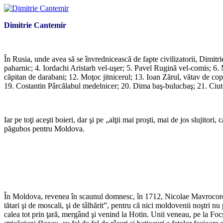
Dimitrie Cantemir
*
În Rusia, unde avea să se învrednicească de fapte civilizatorii, Dimitr
paharnic; 4. Iordachi Aristarh vel-uşer; 5. Pavel Rugină vel-comis; 6.
căpitan de darabani; 12. Moţoc jitnicerul; 13. Ioan Zărul, vătav de cop
19. Costantin Pârcălabul medelnicer; 20. Dima baş-bulucbaş; 21. Ciute
*
Iar pe toţi aceşti boieri, dar şi pe „alţii mai proşti, mai de jos slujito
păgubos pentru Moldova.
*
*
În Moldova, revenea în scaunul domnesc, în 1712, Nicolae Mavrocordat, ca
tătari şi de moscali, şi de tâlhărit”, pentru că nici moldovenii noştri n
calea tot prin ţară, mergând şi venind la Hotin. Unii veneau, pe la Focşan