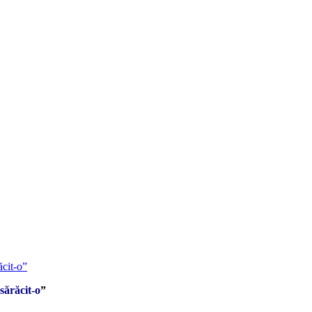
 sărăcit-o
”