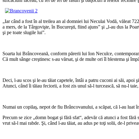
stricăciuni făceau, cu fel de fel de râsuri şi batjocuri a fetelor fecioare 
*
„Iar când a fost în al treilea an al domniei lui Neculai Vodă, văleat 72
a mers, de la Târgovişte, în Bucureşti, fiind ajuns” şi „l-au dus la Poart
şi pe toate slugile lui”.
*
Soarta lui Brâncoveană, conform părerii lui Ion Neculce, contemporan
Că mult sânge creştinesc s-au vărsat, şi de multe ori îl blestema şi î
*
Deci, l-au scos şi le-au tăiat capetele, întâi a patru cuconi ai săi, apoi şi
Atunci, când îi tăiau feciorii, a fost zis unul să-l turcească, să nu-l taie
*
Numai un copilaş, nepot de fiu Brâncovanului, a scăpat, că l-au luat în
Precum se zice „domn bogat şi fără sfat“, adevăr că atunci a fost fără 
vrut să-l mai rabde. Şi, când l-au tăiat, au adus pe toţi solii, de-l prive