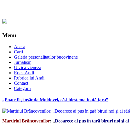
Menu
Acasa
Carti
Galeria personalitatilor bucovinene
Jurnalism
Urzica vieneza
Rock Andi
Rubrica lui Andi
Contact
Categorii
„Poate fi şi osânda Moldovei, că-l blestema toată ţara”
Martiriul Brâncovenilor
: „
Deoarece ai pus în ţară biruri noi şi ai