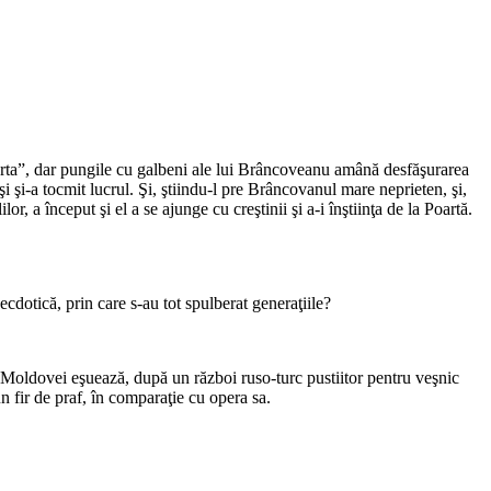
rta”, dar pungile cu galbeni ale lui Brâncoveanu amână desfăşurarea
şi-a tocmit lucrul. Şi, ştiindu-l pre Brâncovanul mare neprieten, şi,
r, a început şi el a se ajunge cu creştinii şi a-i înştiinţa de la Poartă.
cdotică, prin care s-au tot spulberat generaţiile?
 a Moldovei eşuează, după un război ruso-turc pustiitor pentru veşnic
n fir de praf, în comparaţie cu opera sa.