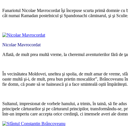
*
Fanariotul Nicolae Mavrocordat îşi începuse scurta primă domnie cu birur
cât numai Ramadan postelnicul şi Spandonachi căminarul, şi şi Sculie,
*
Nicolae Mavrocordat
Aflată, de mult prea multă vreme, la cheremul aventurierilor fără de ţ
*
În vecinătatea Moldovei, uneltea şi spolia, de mult amar de vreme, sf
oaste multă şi-i, de mult, prea bun prietin moscalilor”, Brâncoveanu înc
fie domn, că poate să se hainească şi a face sminteală oştii împărăteşti.
*
Sultanul, impresionat de vorbele hanului, a trimis, în taină, să fie adu
principele cărturarilor şi pe cărturarul principilor, transformându-se, pr
într-un imperiu care accepta orice credinţă, ci imensele averi ale dom