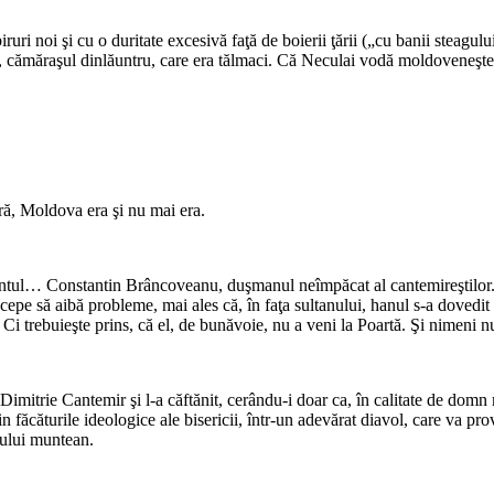
i noi şi cu o duritate excesivă faţă de boierii ţării („cu banii steagului
 cămăraşul dinlăuntru, care era tălmaci. Că Neculai vodă moldoveneşte 
ară, Moldova era şi nu mai era.
ântul… Constantin Brâncoveanu, duşmanul neîmpăcat al cantemireştilor. P
epe să aibă probleme, mai ales că, în faţa sultanului, hanul s-a dovedit a
 Ci trebuieşte prins, că el, de bunăvoie, nu a veni la Poartă. Şi nimeni nu
s Dimitrie Cantemir şi l-a căftănit, cerându-i doar ca, în calitate de domn
in făcăturile ideologice ale bisericii, într-un adevărat diavol, care va pr
nului muntean.