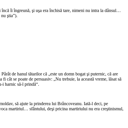
 încă îi îngreună, şi uşa era închisă tare, nimeni nu intra la dânsul…
nu ştia”).
ârât de hanul tătarilor că „este un domn bogat şi puternic, că are
 fi cât se poate de persuasiv: „Nu trebuie, la această vreme, lăsat să
-i harnic să-l prindă“.
 moldav, să ajute la prinderea lui Brâncoveanu. Iată-l deci, pe
ovoca martiriul… sfântului, deşi pricina martiriului nu era creştinismul,