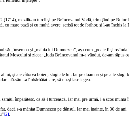
şi a femeilor înţelepte”.
22 (1714), mazilit-au turcii şi pe Brâncovanul Vodă, trimiţând pe Buiuc i
ă, cu mare pază şi cu multă avere, scrisă tot de ibrihor, şi l-au închis la
ul său, însemna şi „mânia lui Dumnezeu”, aşa cum „poate fi şi osânda M
mpăratul Moscului şi zicea: „Iuda Brâncovanul m-a vândut, de-am răpus oas
 al lui, şi ale câtorva boieri, slugi ale lui. Iar pe doamna şi pe alte slugi 
, dar tată-său l-a îmbărbătat tare, să nu-şi lase legea.
 saraiul împărătesc, ca să-l turcească. Iar mai pre urmă, l-a scos muma 
sfat, dacă s-a mâniat Dumnezeu pe dânsul. Iar mai înainte, în 30 de ani, t
au”
[2]
.