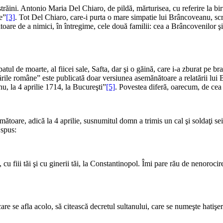
trăini. Antonio Maria Del Chiaro, de pildă, mărturisea, cu referire la 
e”
[3]
. Tot Del Chiaro, care-i purta o mare simpatie lui Brâncoveanu, scr
itoare de a nimici, în întregime, cele două familii: cea a Brâncovenilor şi 
ul de moarte, al fiicei sale, Safta, dar şi o găină, care i-a zburat pe b
 ţările române” este publicată doar versiunea asemănătoare a relatării lu
 la 4 aprilie 1714, la Bucureşti”
[5]
. Povestea diferă, oarecum, de cea 
mătoare, adică la 4 aprilie, susnumitul domn a trimis un cal şi soldaţi se
 spus:
ie, cu fiii tăi şi cu ginerii tăi, la Constantinopol. Îmi pare rău de nenoroc
re se afla acolo, să citească decretul sultanului, care se numeşte hatişer