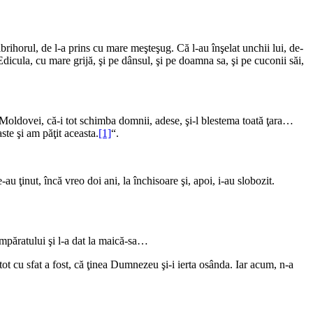
brihorul, de l-a prins cu mare meşteşug. Că l-au înşelat unchii lui, de-
 Edicula, cu mare grijă, şi pe dânsul, şi pe doamna sa, şi pe cuconii săi,
oldovei, că-i tot schimba domnii, adese, şi-l blestema toată ţara…
te şi am păţit aceasta.
[1]
“.
le-au ţinut, încă vreo doi ani, la închisoare şi, apoi, i-au slobozit.
împăratului şi l-a dat la maică-sa…
ot cu sfat a fost, că ţinea Dumnezeu şi-i ierta osânda. Iar acum, n-a