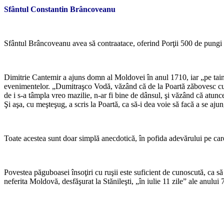
Sfântul Constantin Brâncoveanu
*
Sfântul Brâncoveanu avea să contraatace, oferind Porţii 500 de pungi d
*
Dimitrie Cantemir a ajuns domn al Moldovei în anul 1710, iar „pe tai
evenimentelor. „Dumitraşco Vodă, văzând că de la Poartă zăbovesc cu ră
de i s-a tâmpla vreo mazilie, n-ar fi bine de dânsul, şi văzând că atunce t
Şi aşa, cu meşteşug, a scris la Poartă, ca să-i dea voie să facă a se ajung
*
Toate acestea sunt doar simplă anecdotică, în pofida adevărului pe care
*
Povestea păguboasei însoţiri cu ruşii este suficient de cunoscută, ca s
neferita Moldovă, desfăşurat la Stănileşti, „în iulie 11 zile” ale anul