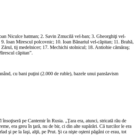
. Ioan Niculce hatman; 2. Savin Zmucilă vel-ban; 3. Gheorghiţi vel-
 9. Ioan Mirescul polcovnic; 10. Ioan Bănariul vel-căpitan; 11. Brahă,
 Zărul, tij medelnicer; 17. Mechichi stolnicul; 18. Antiohie cămăraş;
irescul căpitan”.
”, punând, cu bani puţini (2.000 de ruble), bazele unui panslavism
 însoţiseră pe Cantemir în Rusia. „Ţara era, atunci, stricată rău de
e, era greu în ţară, nu de bir, ci din alte supărări. Că turcilor le era
 şi pe la Iaşi, alţii, pe Prut. Şi ca nişte oşteni păgâni ce erau, tot