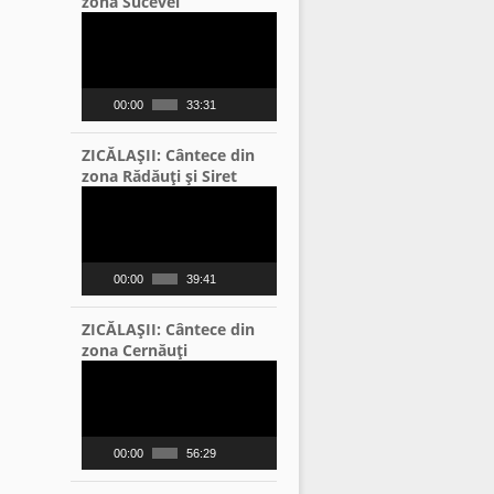
zona Sucevei
Video
Player
00:00
33:31
ZICĂLAŞII: Cântece din
zona Rădăuţi şi Siret
Video
Player
00:00
39:41
ZICĂLAŞII: Cântece din
zona Cernăuţi
Video
Player
00:00
56:29