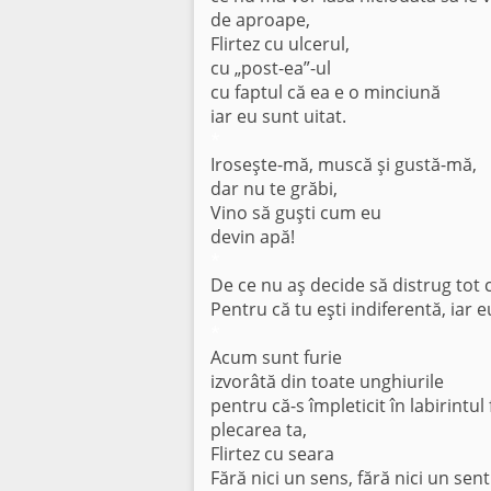
de aproape,
Flirtez cu ulcerul,
cu „post-ea”-ul
cu faptul că ea e o minciună
iar eu sunt uitat.
*
Iroseşte-mă, muscă şi gustă-mă,
dar nu te grăbi,
Vino să guşti cum eu
devin apă!
*
De ce nu aş decide să distrug tot 
Pentru că tu eşti indiferentă, iar 
*
Acum sunt furie
izvorâtă din toate unghiurile
pentru că-s împleticit în labirintul
plecarea ta,
Flirtez cu seara
Fără nici un sens, fără nici un sen