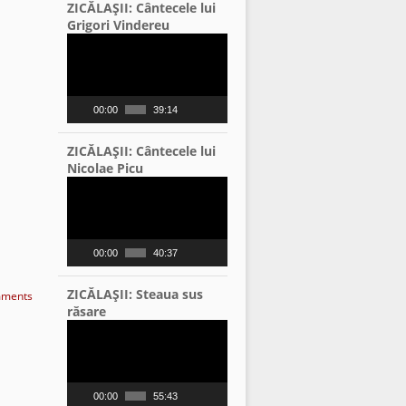
ZICĂLAŞII: Cântecele lui
Grigori Vindereu
Video
Player
00:00
39:14
ZICĂLAŞII: Cântecele lui
Nicolae Picu
Video
Player
00:00
40:37
ZICĂLAŞII: Steaua sus
ments
răsare
Video
Player
00:00
55:43