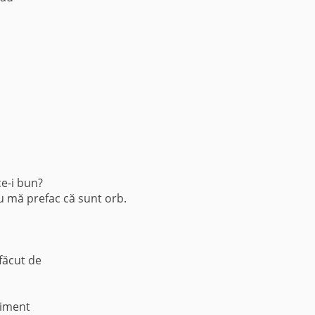
ce-i bun?
eu mă prefac că sunt orb.
 făcut de
timent