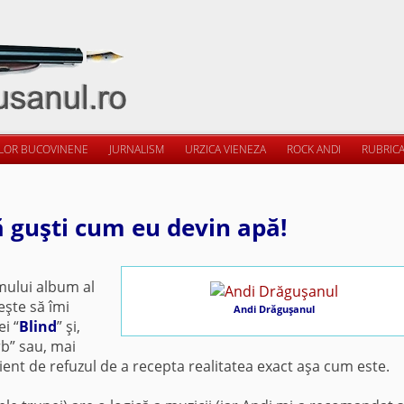
ILOR BUCOVINENE
JURNALISM
URZICA VIENEZA
ROCK ANDI
RUBRICA
ă guşti cum eu devin apă!
imului album al
eşte să îmi
Andi Drăguşanul
i “
Blind
” şi,
rb” sau, mai
ent de refuzul de a recepta realitatea exact aşa cum este.