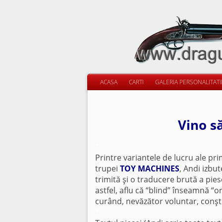
ACASA
CARTI
GALERIA PERSONALITAT
Vino s
*
Printre variantele de lucru ale pr
trupei
TOY MACHINES
, Andi izbut
trimită şi o traducere brută a piese
astfel, aflu că “blind” înseamnă “o
curând, nevăzător voluntar, conşti
*