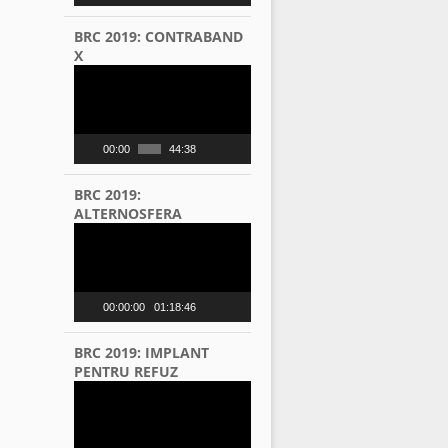
BRC 2019: CONTRABAND
X
Video
Player
00:00
44:38
BRC 2019:
ALTERNOSFERA
Video
Player
00:00:00
01:18:46
BRC 2019: IMPLANT
PENTRU REFUZ
Video
Player