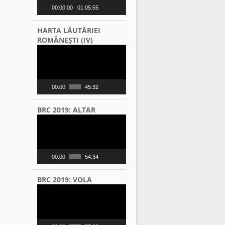
00:00:00
01:05:55
HARTA LĂUTĂRIEI
ROMÂNEŞTI (IV)
Video
Player
00:00
45:32
BRC 2019: ALTAR
Video
Player
00:00
54:34
BRC 2019: VOLA
Video
Player