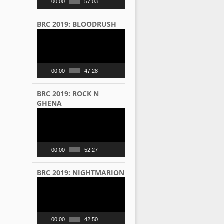
00:00
57:03
BRC 2019: BLOODRUSH
Video
Player
00:00
47:28
BRC 2019: ROCK N
GHENA
Video
Player
00:00
52:27
BRC 2019: NIGHTMARION
Video
Player
00:00
42:50