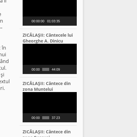
 îl
Player
e
în
00:00:00
01:03:35
 –
ZICĂLAŞII: Cântecele lui
Gheorghe A. Dinicu
Video
 în
Player
nui
nând
ul.
00:00
44:09
şi
extul
ZICĂLAŞII: Cântece din
ri.
zona Muntelui
Video
Player
00:00
37:23
ZICĂLAŞII: Cântece din