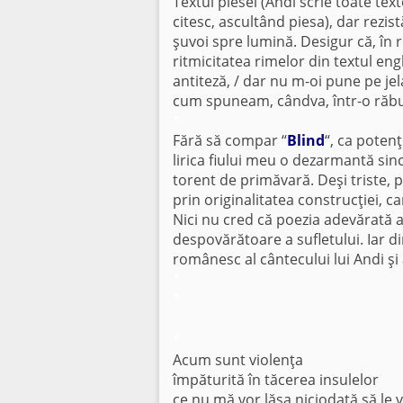
Textul piesei (Andi scrie toate text
citesc, ascultând piesa), dar rezist
şuvoi spre lumină. Desigur că, în 
ritmicitatea rimelor din textul engl
antiteză, / dar nu m-oi pune pe jelan
cum spuneam, cândva, într-o răbuf
*
Fără să compar “
Blind
“, ca potenţ
lirica fiului meu o dezarmantă sin
torent de primăvară. Deşi triste, 
prin originalitatea construcţiei, c
Nici nu cred că poezia adevărată a
despovărătoare a sufletului. Iar d
românesc al cântecului lui Andi şi 
*
*
*
Acum sunt violenţa
împăturită în tăcerea insulelor
ce nu mă vor lăsa niciodată să le 