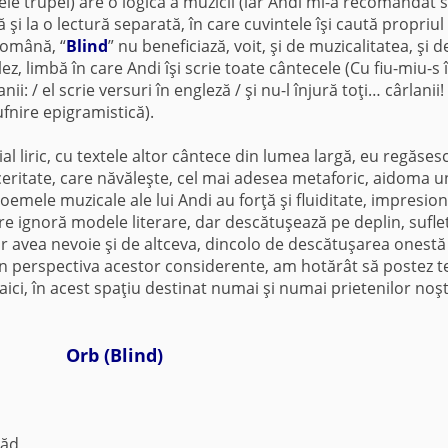
ele trupei) are o logică a muzicii (iar Andi mi-a recomandat să
ă şi la o lectură separată, în care cuvintele îşi caută propriul
română, “
Blind
” nu beneficiază, voit, şi de muzicalitatea, şi d
ez, limbă în care Andi îşi scrie toate cântecele (Cu fiu-miu-s 
ii: / el scrie versuri în engleză / şi nu-l înjură toţi… cârlanii!
nire epigramistică).
ial liric, cu textele altor cântece din lumea largă, eu regăsesc
ceritate, care năvăleşte, cel mai adesea metaforic, aidoma u
poemele muzicale ale lui Andi au forţă şi fluiditate, impresio
are ignoră modele literare, dar descătuşează pe deplin, suflet
r avea nevoie şi de altceva, dincolo de descătuşarea onestă 
in perspectiva acestor considerente, am hotărât să postez t
aici, în acest spaţiu destinat numai şi numai prietenilor noşt
Orb (Blind)
văd