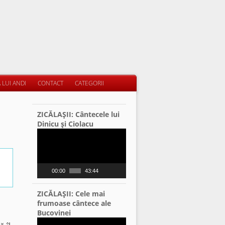
 LUI ANDI
CONTACT
CATEGORII
ZICĂLAŞII: Cântecele lui
Dinicu şi Ciolacu
Video
Player
00:00
43:44
ZICĂLAŞII: Cele mai
frumoase cântece ale
Bucovinei
Video