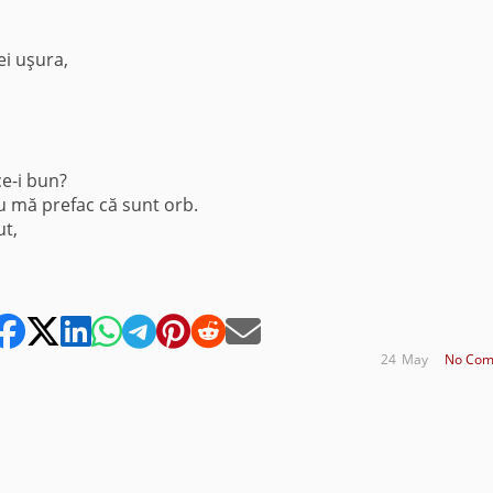
i uşura,
ce-i bun?
eu mă prefac că sunt orb.
ut,
24
May
No Com