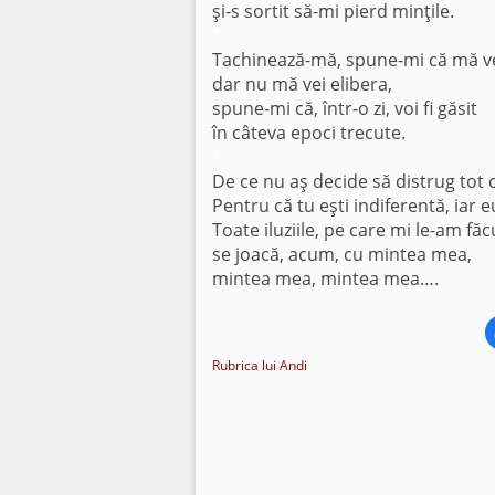
şi-s sortit să-mi pierd minţile.
*
Tachinează-mă, spune-mi că mă ve
dar nu mă vei elibera,
spune-mi că, într-o zi, voi fi găsit
în câteva epoci trecute.
*
De ce nu aş decide să distrug tot 
Pentru că tu eşti indiferentă, iar 
Toate iluziile, pe care mi le-am făc
se joacă, acum, cu mintea mea,
mintea mea, mintea mea….
Rubrica lui Andi