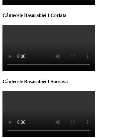
Cântecele Basarabiei I Corlata
Cântecele Basarabiei I Suceava