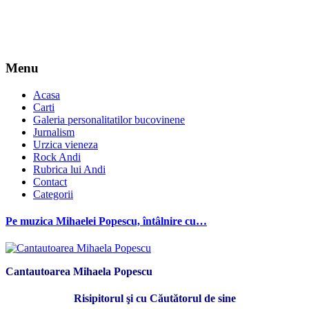
Menu
Acasa
Carti
Galeria personalitatilor bucovinene
Jurnalism
Urzica vieneza
Rock Andi
Rubrica lui Andi
Contact
Categorii
Pe muzica Mihaelei Popescu, întâlnire cu…
Cantautoarea Mihaela Popescu
Risipitorul şi cu Căutătorul de sine