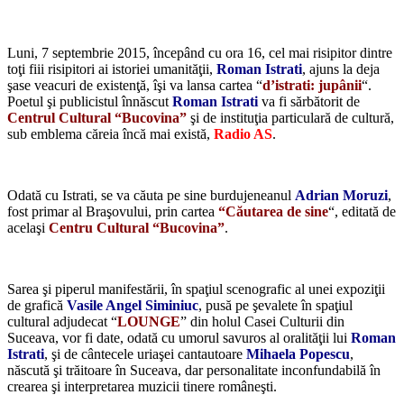
*
Luni, 7 septembrie 2015, începând cu ora 16, cel mai risipitor dintre
toţi fiii risipitori ai istoriei umanităţii,
Roman Istrati
, ajuns la deja
şase veacuri de existenţă, îşi va lansa cartea “
d’istrati: jupânii
“.
Poetul şi publicistul înnăscut
Roman Istrati
va fi sărbătorit de
Centrul Cultural “Bucovina”
şi de instituţia particulară de cultură,
sub emblema căreia încă mai există,
Radio AS
.
*
Odată cu Istrati, se va căuta pe sine burdujeneanul
Adrian Moruzi
,
fost primar al Braşovului, prin cartea
“Căutarea de sine
“, editată de
acelaşi
Centru Cultural “Bucovina”
.
*
Sarea şi piperul manifestării, în spaţiul scenografic al unei expoziţii
de grafică
Vasile Angel Siminiuc
, pusă pe şevalete în spaţiul
cultural adjudecat “
LOUNGE
” din holul Casei Culturii din
Suceava, vor fi date, odată cu umorul savuros al oralităţii lui
Roman
Istrati
, şi de cântecele uriaşei cantautoare
Mihaela Popescu
,
născută şi trăitoare în Suceava, dar personalitate inconfundabilă în
crearea şi interpretarea muzicii tinere româneşti.