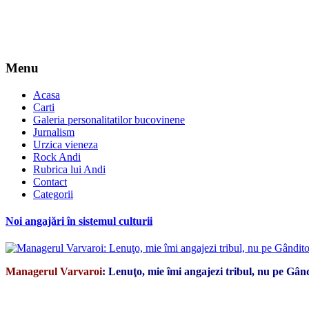
Menu
Acasa
Carti
Galeria personalitatilor bucovinene
Jurnalism
Urzica vieneza
Rock Andi
Rubrica lui Andi
Contact
Categorii
Noi angajări în sistemul culturii
Managerul Varvaroi
: Lenuţo, mie îmi angajezi tribul, nu pe G
*