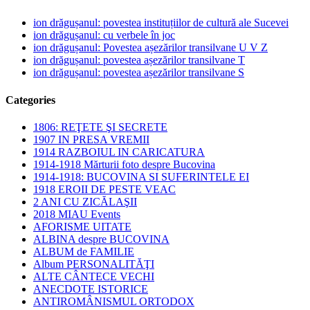
ion drăgușanul: povestea instituțiilor de cultură ale Sucevei
ion drăgușanul: cu verbele în joc
ion drăgușanul: Povestea așezărilor transilvane U V Z
ion drăgușanul: povestea așezărilor transilvane T
ion drăgușanul: povestea așezărilor transilvane S
Categories
1806: REŢETE ŞI SECRETE
1907 IN PRESA VREMII
1914 RAZBOIUL IN CARICATURA
1914-1918 Mărturii foto despre Bucovina
1914-1918: BUCOVINA SI SUFERINTELE EI
1918 EROII DE PESTE VEAC
2 ANI CU ZICĂLAŞII
2018 MIAU Events
AFORISME UITATE
ALBINA despre BUCOVINA
ALBUM de FAMILIE
Album PERSONALITĂŢI
ALTE CÂNTECE VECHI
ANECDOTE ISTORICE
ANTIROMÂNISMUL ORTODOX