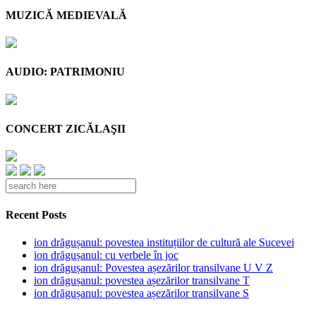
MUZICĂ MEDIEVALĂ
AUDIO: PATRIMONIU
CONCERT ZICĂLAŞII
Recent Posts
ion drăgușanul: povestea instituțiilor de cultură ale Sucevei
ion drăgușanul: cu verbele în joc
ion drăgușanul: Povestea așezărilor transilvane U V Z
ion drăgușanul: povestea așezărilor transilvane T
ion drăgușanul: povestea așezărilor transilvane S