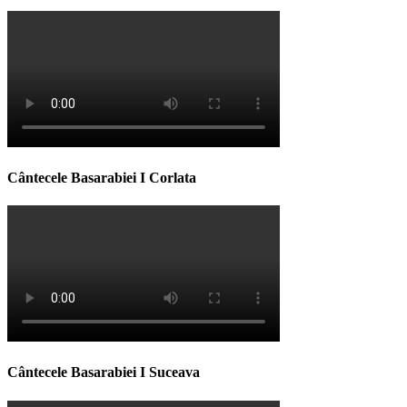
Cântecele Basarabiei I Corlata
Cântecele Basarabiei I Suceava