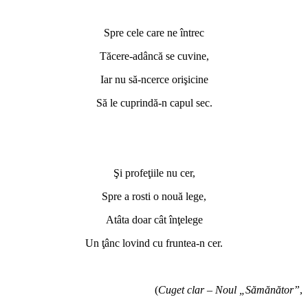
Spre cele care ne întrec
Tăcere-adâncă se cuvine,
Iar nu să-ncerce orişicine
Să le cuprindă-n capul sec.
Şi profeţiile nu cer,
Spre a rosti o nouă lege,
Atâta doar cât înţelege
Un ţânc lovind cu fruntea-n cer.
(
Cuget clar
–
Noul „Sămănător”
,