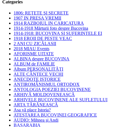
Categories
1806: REŢETE ŞI SECRETE
1907 IN PRESA VREMII
1914 RAZBOIUL IN CARICATURA
1914-1918 Mărturii foto despre Bucovina
1914-1918: BUCOVINA SI SUFERINTELE EI
1918 EROII DE PESTE VEAC
2 ANI CU ZICĂLAŞII
2018 MIAU Events
AFORISME UITATE
ALBINA despre BUCOVINA
ALBUM de FAMILIE
Album PERSONALITĂŢI
ALTE CÂNTECE VECHI
ANECDOTE ISTORICE
ANTIROMÂNISMUL ORTODOX
ANTOLOGIA POEZIEI BUCOVINENE
ARHIVĂ MOLDOVENEASCĂ
ARHIVELE BUCOVINENE ALE SUFLETULUI
ARTA ŢĂRĂNEASCĂ
Aşa vă place Istoria?
ATESTAREA BUCOVINEI GEOGRAFICE
AUDIO: Mihnea şi Andi
BASARABIA