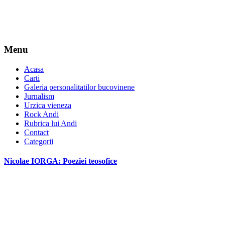
Menu
Acasa
Carti
Galeria personalitatilor bucovinene
Jurnalism
Urzica vieneza
Rock Andi
Rubrica lui Andi
Contact
Categorii
Nicolae IORGA: Poeziei teosofice