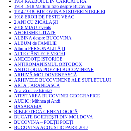
1914 RAZBOIUL IN CARICATURA
1914-1918 Mărturii foto despre Bucovina
1914-1918: BUCOVINA SI SUFERINTELE EI
1918 EROII DE PESTE VEAC
2 ANI CU ZICĂLAŞII
2018 MIAU Events
AFORISME UITATE
ALBINA despre BUCOVINA
ALBUM de FAMILIE
Album PERSONALITĂŢI
ALTE CÂNTECE VECHI
ANECDOTE ISTORICE
ANTIROMÂNISMUL ORTODOX
ANTOLOGIA POEZIEI BUCOVINENE
ARHIVĂ MOLDOVENEASCĂ
ARHIVELE BUCOVINENE ALE SUFLETULUI
ARTA ŢĂRĂNEASCĂ
Aşa vă place Istoria?
ATESTAREA BUCOVINEI GEOGRAFICE
AUDIO: Mihnea şi Andi
BASARABIA
BIBLIOTECA GENEALOGICĂ
BUCATE BOIEREŞTI DIN MOLDOVA
BUCOVINA – POEŢII POEŢI
BUCOVINA ACOUSTIC PARK 2017