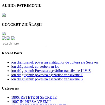
AUDIO: PATRIMONIU
CONCERT ZICĂLAŞII
Recent Posts
ion drăgușanul: povestea instituțiilor de cultură ale Sucevei
ion drăgușanul: cu verbele în joc
ion drăgușanul: Povestea așezărilor transilvane U V Z
ion drăgușanul: povestea așezărilor transilvane T
ion drăgușanul: povestea așezărilor transilvane S
Categories
1806: REŢETE ŞI SECRETE
1907 IN PRESA VREMII