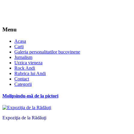
Menu
Acasa
Carti
Galeria personalitatilor bucovinene
Jurnalism
Urzica vieneza
Rock Andi
Rubrica lui Andi
Contact
Categorii
Molipsindu-mă de la pictori
Expoziţia de la Rădăuţi
*