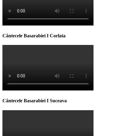
Cântecele Basarabiei I Corlata
Cântecele Basarabiei I Suceava