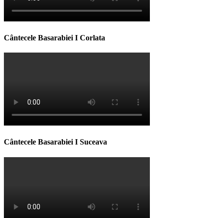
Cântecele Basarabiei I Corlata
Cântecele Basarabiei I Suceava