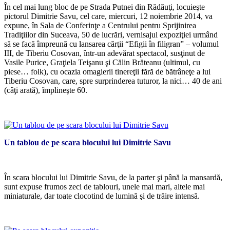
În cel mai lung bloc de pe Strada Putnei din Rădăuţi, locuieşte
pictorul Dimitrie Savu, cel care, miercuri, 12 noiembrie 2014, va
expune, în Sala de Conferinţe a Centrului pentru Sprijinirea
Tradiţiilor din Suceava, 50 de lucrări, vernisajul expoziţiei urmând
să se facă împreună cu lansarea cărţii “Efigii în filigran” – volumul
III, de Tiberiu Cosovan, într-un adevărat spectacol, susţinut de
Vasile Purice, Graţiela Teişanu şi Călin Brăteanu (ultimul, cu
piese… folk), cu ocazia omagierii tinereţii fără de bătrâneţe a lui
Tiberiu Cosovan, care, spre surprinderea tuturor, la nici… 40 de ani
(câţi arată), împlineşte 60.
*
Un tablou de pe scara blocului lui Dimitrie Savu
*
În scara blocului lui Dimitrie Savu, de la parter şi până la mansardă,
sunt expuse frumos zeci de tablouri, unele mai mari, altele mai
miniaturale, dar toate clocotind de lumină şi de trăire intensă.
*