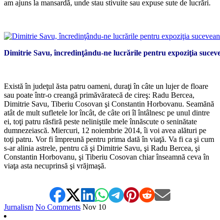
am ajuns la mansardă, unde stau stivuite sau expuse sute de lucrări.
*
Dimitrie Savu, încredinţându-ne lucrările pentru expoziţia sucev
*
Există în judeţul ăsta patru oameni, duraţi în câte un lujer de floare
sau poate într-o creangă primăvăratecă de cireş: Radu Bercea,
Dimitrie Savu, Tiberiu Cosovan şi Constantin Horbovanu. Seamănă
atât de mult sufletele lor încât, de câte ori îl întâlnesc pe unul dintre
ei, toţi patru răsfiră peste neliniştile mele înnăscute o seninătate
dumnezeiască. Miercuri, 12 noiembrie 2014, îi voi avea alături pe
toţi patru. Vor fi împreună pentru prima dată în viaţă. Va fi ca şi cum
s-ar alinia astrele, pentru că şi Dimitrie Savu, şi Radu Bercea, şi
Constantin Horbovanu, şi Tiberiu Cosovan chiar înseamnă ceva în
viaţa asta necuprinsă şi vrăjmaşă.
Jurnalism
No Comments
Nov
10