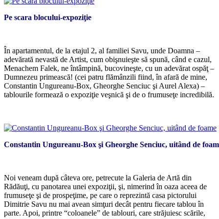
Pe scara blocului-expoziţie
*
În apartamentul, de la etajul 2, al familiei Savu, unde Doamna –
adevărată nevastă de Artist, cum obişnuieşte să spună, când e cazul,
Menachem Falek, ne întâmpină, bucovineşte, cu un adevărat ospăţ –
Dumnezeu primească! (cei patru flămânzili fiind, în afară de mine,
Constantin Ungureanu-Box, Gheorghe Senciuc şi Aurel Alexa) –
tablourile formează o expoziţie veşnică şi de o frumuseţe incredibilă.
*
Constantin Ungureanu-Box şi Gheorghe Senciuc, uitând de foam
*
Noi veneam după câteva ore, petrecute la Galeria de Artă din
Rădăuţi, cu panotarea unei expoziţii, şi, nimerind în oaza aceea de
frumuseţe şi de prospeţime, pe care o reprezintă casa pictorului
Dimitrie Savu nu mai avean simţuri decât pentru fiecare tablou în
parte. Apoi, printre “coloanele” de tablouri, care străjuiesc scările,