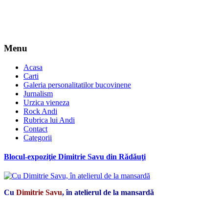
Menu
Acasa
Carti
Galeria personalitatilor bucovinene
Jurnalism
Urzica vieneza
Rock Andi
Rubrica lui Andi
Contact
Categorii
Blocul-expoziţie Dimitrie Savu din Rădăuţi
Cu
Dimitrie Savu
, în atelierul de la mansardă
*