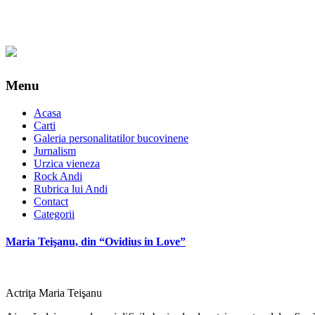
Menu
Acasa
Carti
Galeria personalitatilor bucovinene
Jurnalism
Urzica vieneza
Rock Andi
Rubrica lui Andi
Contact
Categorii
Maria Teişanu, din “Ovidius in Love”
Actriţa Maria Teişanu