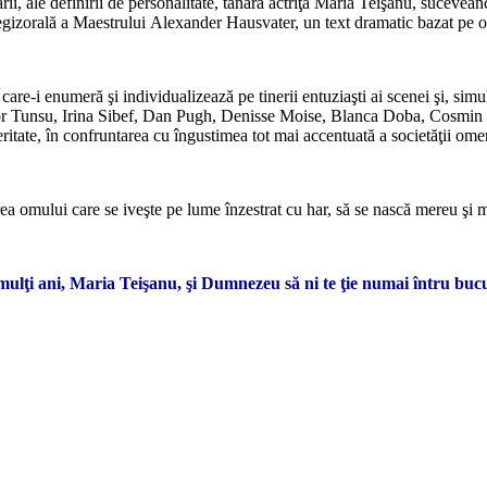
ării, ale definirii de personalitate, tânăra actriţă Maria Teişanu, sucevea
a regizorală a Maestrului Alexander Hausvater, un text dramatic bazat pe
*
re-i enumeră şi individualizează pe tinerii entuziaşti ai scenei şi, simu
unsu, Irina Sibef, Dan Pugh, Denisse Moise, Blanca Doba, Cosmin Stăni
meritate, în confruntarea cu îngustimea tot mai accentuată a societăţii ome
*
rea omului care se iveşte pe lume înzestrat cu har, să se nască mereu şi me
*
mulţi ani, Maria Teişanu, şi Dumnezeu să ni te ţie numai întru bucu
*