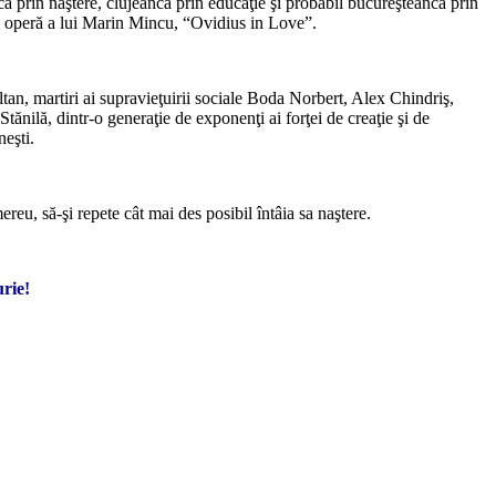
ncă prin naştere, clujeancă prin educaţie şi probabil bucureşteancă prin
 o operă a lui Marin Mincu, “Ovidius in Love”.
ltan, martiri ai supravieţuirii sociale Boda Norbert, Alex Chindriş,
lă, dintr-o generaţie de exponenţi ai forţei de creaţie şi de
neşti.
reu, să-şi repete cât mai des posibil întâia sa naştere.
rie!