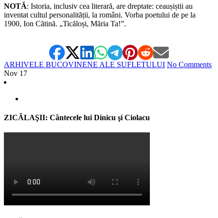
NOTĂ
: Istoria, inclusiv cea literară, are dreptate: ceaușiștii au
inventat cultul personalității, la români. Vorba poetului de pe la
1900, Ion Cătină. „Ticăloși, Măria Ta!”.
ARHIVELE BUCOVINENE ALE SUFLETULUI
No Comments
Nov
17
ZICĂLAŞII: Cântecele lui Dinicu şi Ciolacu