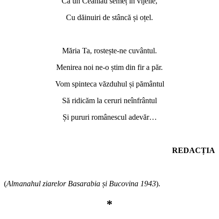
Ca un Ceahlău semeț în vijelie,
Cu dăinuiri de stâncă și oțel.
*
Măria Ta, rostește-ne cuvântul.
Menirea noi ne-o știm din fir a păr.
Vom spinteca văzduhul și pământul
Să ridicăm la ceruri neînfrântul
Și pururi românescul adevăr…
*
REDACȚIA
*
(
Almanahul ziarelor Basarabia și Bucovina 1943
).
*