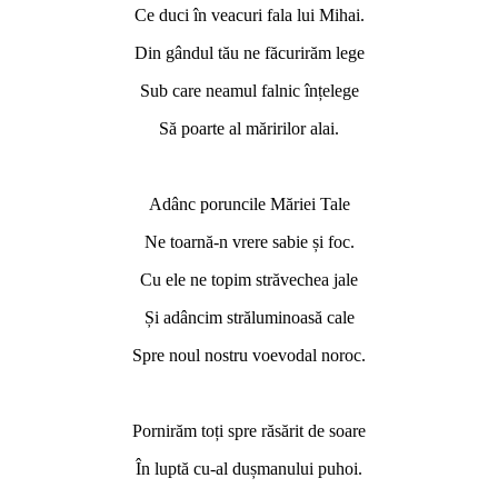
Ce duci în veacuri fala lui Mihai.
Din gândul tău ne făcurirăm lege
Sub care neamul falnic înțelege
Să poarte al măririlor alai.
*
Adânc poruncile Măriei Tale
Ne toarnă-n vrere sabie și foc.
Cu ele ne topim străvechea jale
Și adâncim străluminoasă cale
Spre noul nostru voevodal noroc.
*
Pornirăm toți spre răsărit de soare
În luptă cu-al dușmanului puhoi.