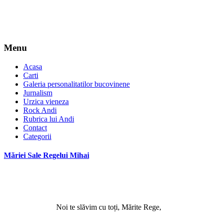
Menu
Acasa
Carti
Galeria personalitatilor bucovinene
Jurnalism
Urzica vieneza
Rock Andi
Rubrica lui Andi
Contact
Categorii
Măriei Sale Regelui Mihai
*
Noi te slăvim cu toți, Mărite Rege,