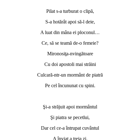
Pilat s-a turburat o clipă,
S-a hotărât apoi să-l deie,
A luat din mâna ei ploconul…
Ce, să se teamă de-o femeie?
Mironosiţa-nvingătoare
Cu doi apostoli mai străini
Culcară-ntr-un mormânt de piatră
Pe cel încununat cu spini.
Şi-a străjuit apoi mormântul
Şi piatra se pecetlui,
Dar cel ce-a întrupat cuvântul
A înviat a treia zi.