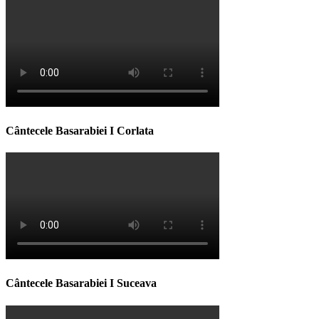
Cântecele Basarabiei I Corlata
Cântecele Basarabiei I Suceava