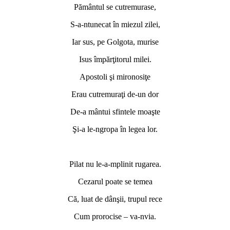
Pământul se cutremurase,
S-a-ntunecat în miezul zilei,
Iar sus, pe Golgota, murise
Isus împărţitorul milei.
Apostoli şi mironosiţe
Erau cutremuraţi de-un dor
De-a mântui sfintele moaşte
Şi-a le-ngropa în legea lor.
Pilat nu le-a-mplinit rugarea.
Cezarul poate se temea
Că, luat de dânşii, trupul rece
Cum prorocise – va-nvia.