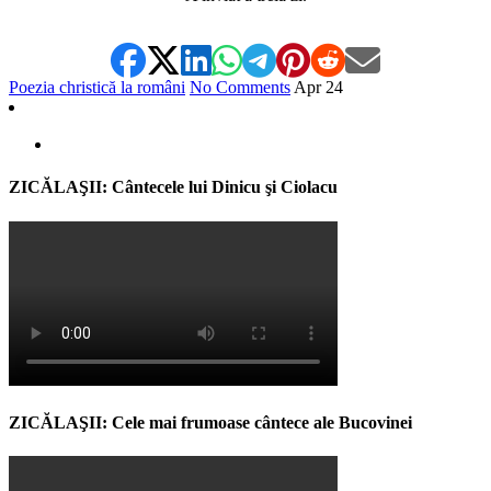
Poezia christică la români
No Comments
Apr
24
ZICĂLAŞII: Cântecele lui Dinicu şi Ciolacu
ZICĂLAŞII: Cele mai frumoase cântece ale Bucovinei