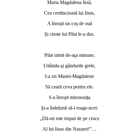
Maria Magdalena însă,
Cea credincioasă lui Iisus,
A înroşit un coş de ouă
Şi cinste lui Pilat le-a dus.
Pilat uimit de-aşa minune,
Uitându-şi gândurile grele,
I-a zis Mariei-Magdalene
Să ceară ceva pentru ele.
S-a înroşit mironosiţa
Şi-a îndrăznit să-l roage-ncet:
„Dă-mi mie trupul de pe cruce
Al lui Iisus din Nazaret!”…