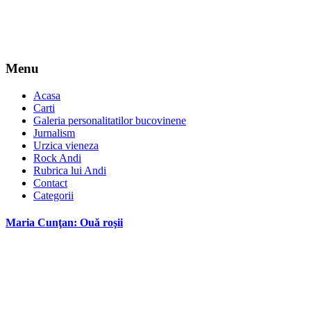
Menu
Acasa
Carti
Galeria personalitatilor bucovinene
Jurnalism
Urzica vieneza
Rock Andi
Rubrica lui Andi
Contact
Categorii
Maria Cunţan: Ouă roşii