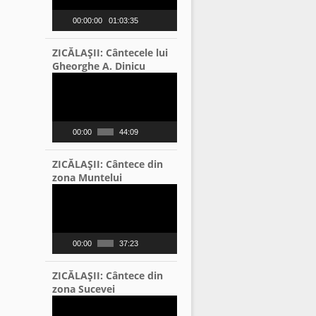
00:00:00
01:03:35
ZICĂLAŞII: Cântecele lui
Gheorghe A. Dinicu
Video
Player
00:00
44:09
ZICĂLAŞII: Cântece din
zona Muntelui
Video
Player
00:00
37:23
ZICĂLAŞII: Cântece din
zona Sucevei
Video
Player