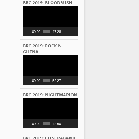
BRC 2019: BLOODRUSH
Video
Player
00:00
47:28
BRC 2019: ROCK N
GHENA
Video
Player
00:00
52:27
BRC 2019: NIGHTMARION
Video
Player
00:00
42:50
BRC 2019: CONTRABAND