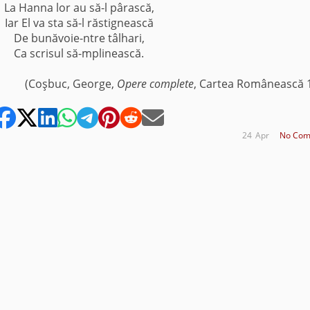
La Hanna lor au să-l pârască,
Iar El va sta să-l răstignească
De bunăvoie-ntre tâlhari,
Ca scrisul să-mplinească.
(Coşbuc, George,
Opere complete
, Cartea Românească 
24
Apr
No Com