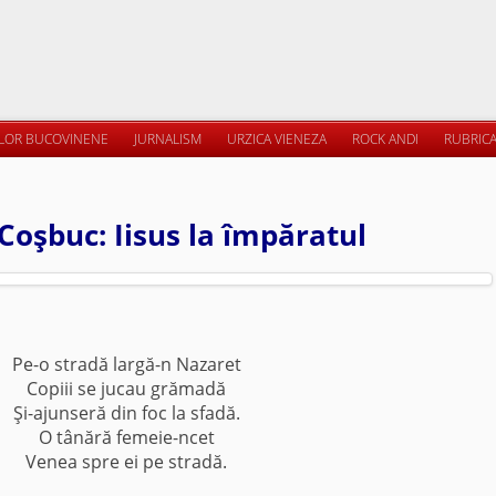
ILOR BUCOVINENE
JURNALISM
URZICA VIENEZA
ROCK ANDI
RUBRICA
Coşbuc: Iisus la împăratul
Pe-o stradă largă-n Nazaret
Copiii se jucau grămadă
Şi-ajunseră din foc la sfadă.
O tânără femeie-ncet
Venea spre ei pe stradă.