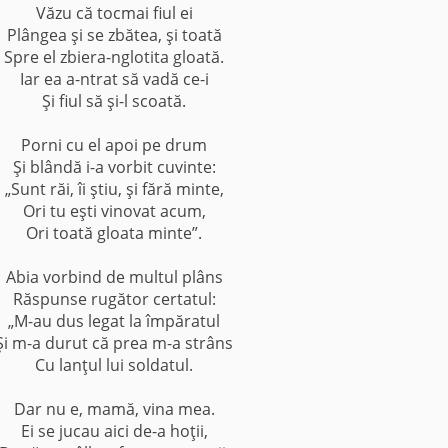
Văzu că tocmai fiul ei
Plângea şi se zbătea, şi toată
Spre el zbiera-nglotita gloată.
Iar ea a-ntrat să vadă ce-i
Şi fiul să şi-l scoată.
Porni cu el apoi pe drum
Şi blândă i-a vorbit cuvinte:
„Sunt răi, îi ştiu, şi fără minte,
Ori tu eşti vinovat acum,
Ori toată gloata minte”.
Abia vorbind de multul plâns
Răspunse rugător certatul:
„M-au dus legat la împăratul
Şi m-a durut că prea m-a strâns
Cu lanţul lui soldatul.
Dar nu e, mamă, vina mea.
Ei se jucau aici de-a hoţii,