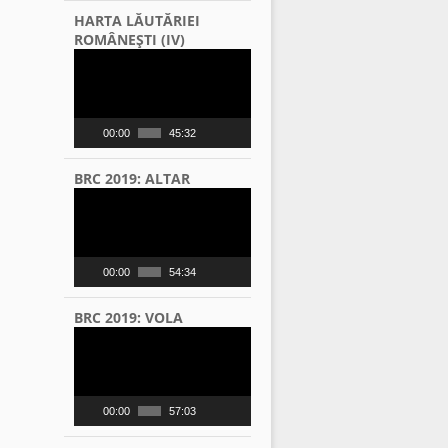
HARTA LĂUTĂRIEI
ROMÂNEŞTI (IV)
Video
Player
00:00
45:32
BRC 2019: ALTAR
Video
Player
00:00
54:34
BRC 2019: VOLA
Video
Player
00:00
57:03