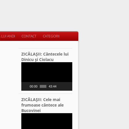
 LUI ANDI
CONTACT
CATEGORII
ZICĂLAŞII: Cântecele lui
Dinicu şi Ciolacu
Video
Player
00:00
43:44
ZICĂLAŞII: Cele mai
frumoase cântece ale
Bucovinei
Video
Player