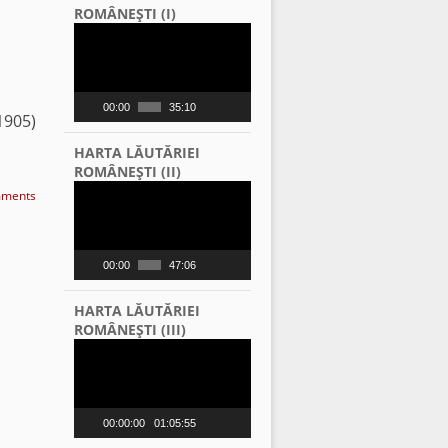
ROMÂNEŞTI (I)
Video
Player
00:00
35:10
1905)
HARTA LĂUTĂRIEI
ROMÂNEŞTI (II)
Video
ments
Player
00:00
47:06
HARTA LĂUTĂRIEI
ROMÂNEŞTI (III)
Video
Player
00:00:00
01:05:55