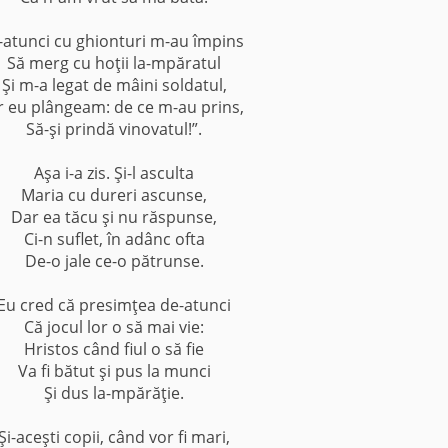
-atunci cu ghionturi m-au împins
Să merg cu hoţii la-mpăratul
Şi m-a legat de mâini soldatul,
r eu plângeam: de ce m-au prins,
Să-şi prindă vinovatul!”.
Aşa i-a zis. Şi-l asculta
Maria cu dureri ascunse,
Dar ea tăcu şi nu răspunse,
Ci-n suflet, în adânc ofta
De-o jale ce-o pătrunse.
Eu cred că presimţea de-atunci
Că jocul lor o să mai vie:
Hristos când fiul o să fie
Va fi bătut şi pus la munci
Şi dus la-mpărăţie.
Şi-aceşti copii, când vor fi mari,