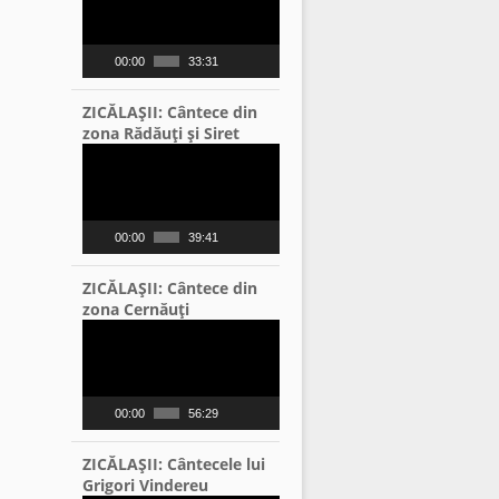
00:00
33:31
ZICĂLAŞII: Cântece din
zona Rădăuţi şi Siret
Video
Player
00:00
39:41
ZICĂLAŞII: Cântece din
zona Cernăuţi
Video
Player
00:00
56:29
ZICĂLAŞII: Cântecele lui
Grigori Vindereu