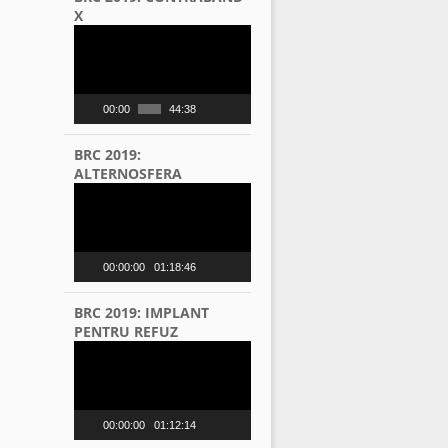
X
Video
Player
00:00
44:38
BRC 2019:
ALTERNOSFERA
Video
Player
00:00:00
01:18:46
BRC 2019: IMPLANT
PENTRU REFUZ
Video
Player
00:00:00
01:12:14