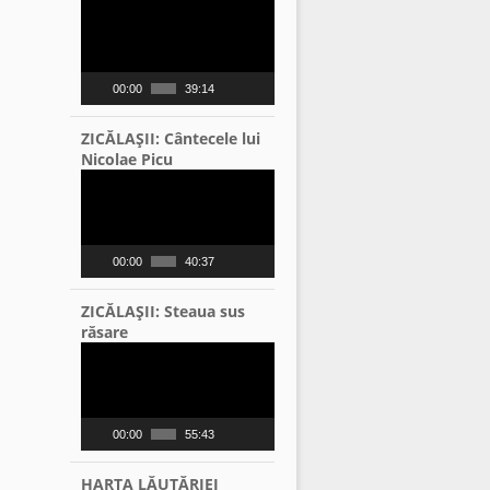
Video
Player
00:00
39:14
ZICĂLAŞII: Cântecele lui
Nicolae Picu
Video
Player
00:00
40:37
ZICĂLAŞII: Steaua sus
răsare
Video
Player
00:00
55:43
HARTA LĂUTĂRIEI