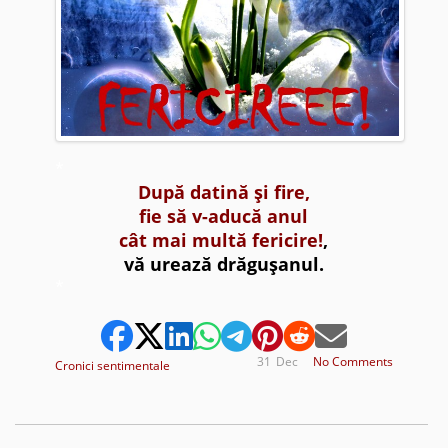
*
După datină şi fire,
fie să v-aducă anul
cât mai multă fericire!
,
vă urează drăguşanul.
*
31
Dec
No Comments
Cronici sentimentale