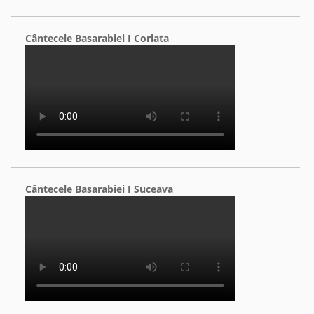
Cântecele Basarabiei I Corlata
Cântecele Basarabiei I Suceava