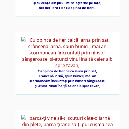
şi cu ceaţa din juru-i mi se-aşterne pe faţă,
hei-hei, leru-i ler cu opinca de fier!…
*
Cu opinca de fier calcă iarna prin sat,
crâncenă iarnă, spun bunicii, mai an
scormoneam încruntaţi prin ninsori sângeroase,
şi-atunci vinul înalţă caier alb spre tavan,
*