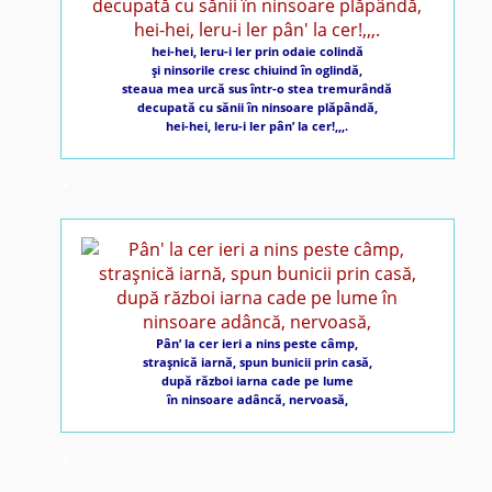
hei-hei, leru-i ler prin odaie colindă
şi ninsorile cresc chiuind în oglindă,
steaua mea urcă sus într-o stea tremurândă
decupată cu sănii în ninsoare plăpândă,
hei-hei, leru-i ler pân’ la cer!,,,.
*
Pân’ la cer ieri a nins peste câmp,
straşnică iarnă, spun bunicii prin casă,
după război iarna cade pe lume
în ninsoare adâncă, nervoasă,
*