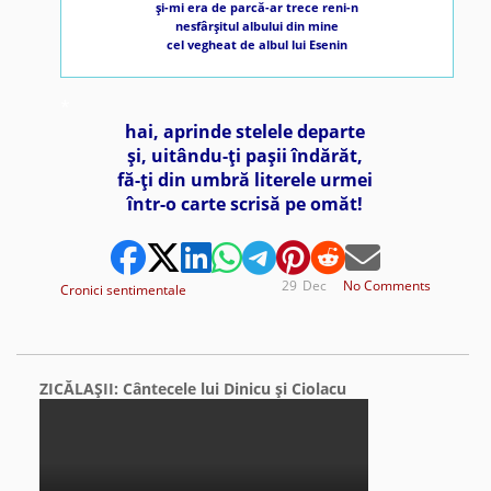
şi-mi era de parcă-ar trece reni-n
nesfârşitul albului din mine
cel vegheat de albul lui Esenin
*
hai, aprinde stelele departe
şi, uitându-ţi paşii îndărăt,
fă-ţi din umbră literele urmei
într-o carte scrisă pe omăt!
29
Dec
No Comments
Cronici sentimentale
ZICĂLAŞII: Cântecele lui Dinicu şi Ciolacu