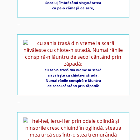
Secolul, îmbrăcând singurătatea
ca pe-o cămaşă de sare,
*
cu sania trasă din vreme la scară
năvăleşte cu chiote-n stradă.
Numai rănile conspiră-n lăuntru
de secol cântând prin zăpadă:
*