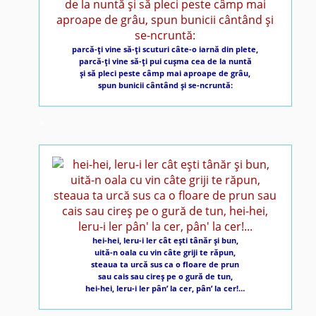
parcă-ţi vine să-ţi scuturi câte-o iarnă din plete,
parcă-ţi vine să-ţi pui cuşma cea de la nuntă
şi să pleci peste câmp mai aproape de grâu,
spun bunicii cântând şi se-ncruntă:
*
hei-hei, leru-i ler cât eşti tânăr şi bun,
uită-n oala cu vin câte griji te răpun,
steaua ta urcă sus ca o floare de prun
sau cais sau cireş pe o gură de tun,
hei-hei, leru-i ler pân’ la cer, pân’ la cer!…