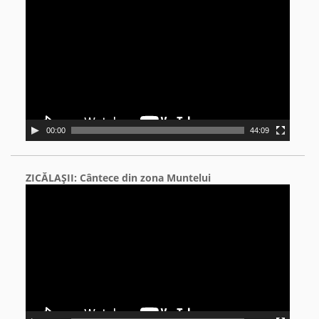
Player
00:00
44:09
ZICĂLAŞII: Cântece din zona Muntelui
Video
Player