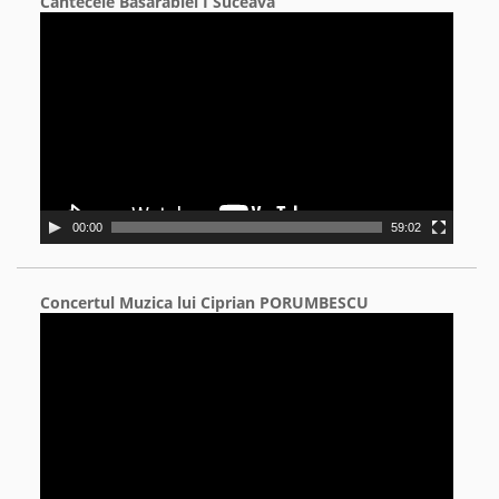
Cântecele Basarabiei I Suceava
Video
Player
00:00
59:02
Concertul Muzica lui Ciprian PORUMBESCU
Video
Player