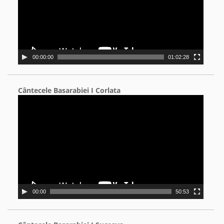
00:00:00
01:02:28
Cântecele Basarabiei I Corlata
Video
Player
00:00
50:53