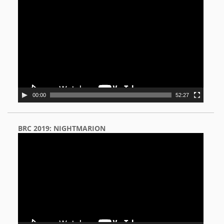
Video
Player
00:00
52:27
BRC 2019: NIGHTMARION
Video
Player