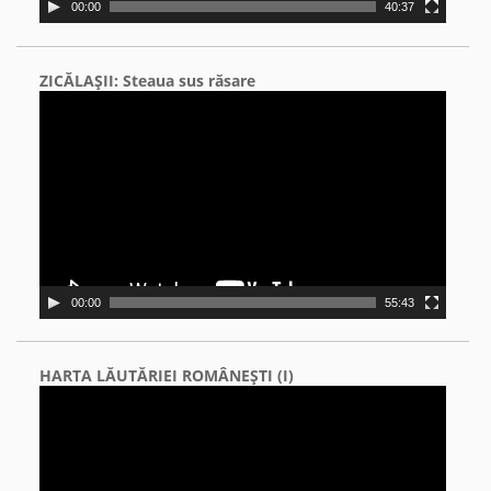
00:00
40:37
ZICĂLAŞII: Steaua sus răsare
Video
Player
00:00
55:43
HARTA LĂUTĂRIEI ROMÂNEŞTI (I)
Video
Player