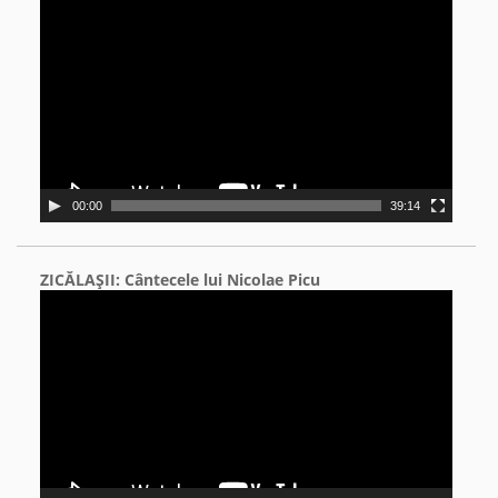
Video
Player
00:00
39:14
ZICĂLAŞII: Cântecele lui Nicolae Picu
Video
Player