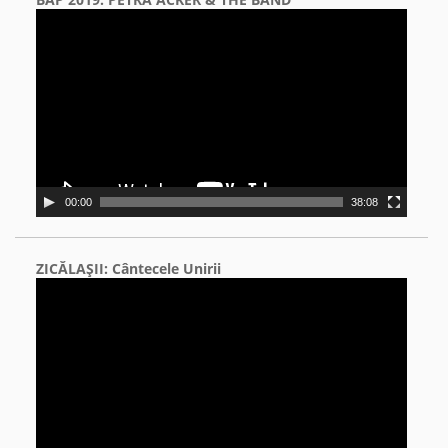
Video
Player
00:00
38:08
ZICĂLAŞII: Cântecele Unirii
Video
Player