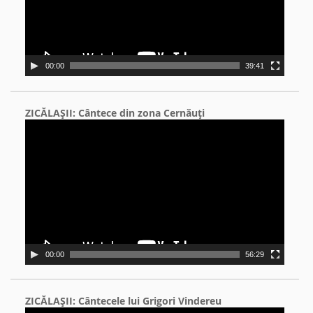
00:00
39:41
ZICĂLAŞII: Cântece din zona Cernăuţi
Video
Player
00:00
56:29
ZICĂLAŞII: Cântecele lui Grigori Vindereu