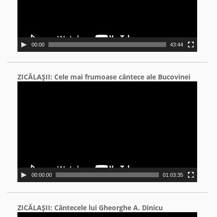
00:00
43:44
ZICĂLAŞII: Cele mai frumoase cântece ale Bucovinei
Video
Player
00:00:00
01:03:35
ZICĂLAŞII: Cântecele lui Gheorghe A. Dinicu
Video