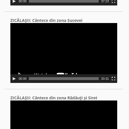
00:00
37:23
ZICĂLAŞII: Cântece din zona Sucevei
Video
Player
00:00
33:31
ZICĂLAŞII: Cântece din zona Rădăuţi şi Siret
Video
Player