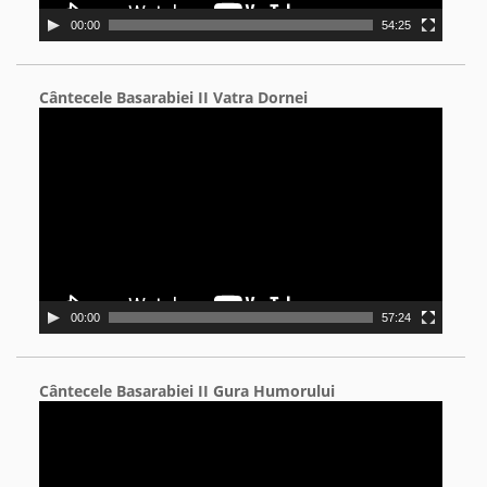
00:00
54:25
Cântecele Basarabiei II Vatra Dornei
Video
Player
00:00
57:24
Cântecele Basarabiei II Gura Humorului
Video
Player