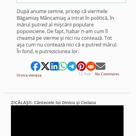
După anume semne, pricep că viermele
Băgamiaş Mâncamiaş a intrat în politică, în
mărul putred al mişcării populare
popoviciene. De fapt, habar n-am cum îl
cheamă pe vierme şi nici nu contează. Tot
aşa cum nu contează nici că e putred mărul.
În fond, e putreziciunea lor.
12
Feb
No Comments
Urzica vieneza
ZICĂLAŞII: Cântecele lui Dinicu şi Ciolacu
Video
Player