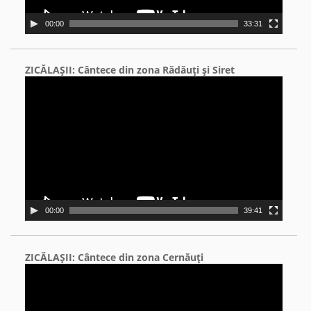
00:00
33:31
ZICĂLAŞII: Cântece din zona Rădăuţi şi Siret
Video
Player
00:00
39:41
ZICĂLAŞII: Cântece din zona Cernăuţi
Video
Player