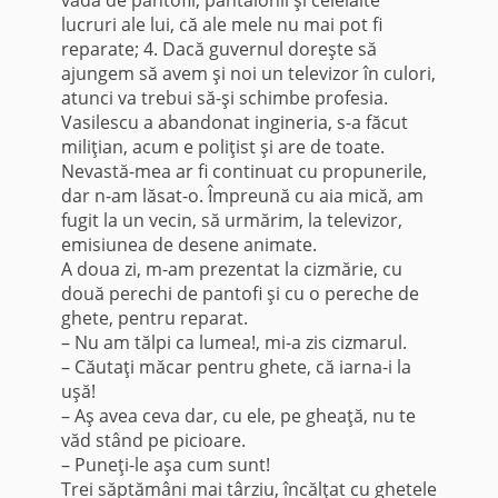
lucruri ale lui, că ale mele nu mai pot fi
reparate; 4. Dacă guvernul doreşte să
ajungem să avem şi noi un televizor în cu­lori,
atunci va trebui să-şi schimbe profesia.
Vasilescu a abandonat ingineria, s-a făcut
miliţian, acum e poli­ţist şi are de toate.
Nevastă-mea ar fi continuat cu pro­punerile,
dar n-am lăsat-o. Împreună cu aia mică, am
fugit la un vecin, să urmărim, la televizor,
emisiunea de desene animate.
A doua zi, m-am prezentat la cizmărie, cu
două perechi de pantofi şi cu o pereche de
ghete, pentru reparat.
– Nu am tălpi ca lumea!, mi-a zis cizmarul.
– Căutaţi măcar pentru ghete, că iarna-i la
uşă!
– Aş avea ceva dar, cu ele, pe gheaţă, nu te
văd stând pe picioare.
– Puneţi-le aşa cum sunt!
Trei săptămâni mai târziu, încălţat cu ghetele