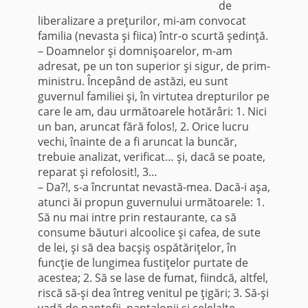
de
liberalizare a preţurilor, mi-am convocat
familia (nevasta şi fiica) într-o scurtă şedinţă.
– Doamnelor şi domnişoarelor, m-am
adresat, pe un ton superior şi sigur, de prim-
ministru. Începând de astăzi, eu sunt
guvernul familiei şi, în virtutea drepturilor pe
care le am, dau următoarele hotărâri: 1. Nici
un ban, aruncat fără folos!, 2. Orice lucru
vechi, înainte de a fi aruncat la buncăr,
trebuie analizat, verificat… şi, dacă se poate,
reparat şi refolosit!, 3…
– Da?!, s-a în­cruntat nevastă-mea. Dacă-i aşa,
atunci ăi propun guver­nului următoarele: 1.
Să nu mai intre prin restaurante, ca să
consume băuturi alcoolice şi cafea, de sute
de lei, şi să dea bacşiş ospătăriţelor, în
funcţie de lungimea fusti­ţelor purtate de
acestea; 2. Să se lase de fumat, fiindcă, altfel,
riscă să-şi dea întreg venitul pe ţigări; 3. Să-şi
vadă de pantofii, pantalonii şi celelalte