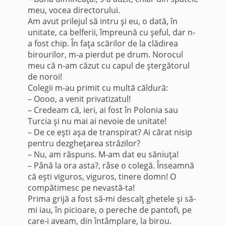
meu, vocea directorului.
Am avut pri­lejul să intru şi eu, o dată, în
unitate, ca belferii, îm­preună cu şeful, dar n-
a fost chip. În faţa scărilor de la clădirea
birourilor, m-a pierdut pe drum. Norocul
meu că n-am căzut cu capul de ştergătorul
de noroi!
Colegii m-au primit cu multă căldură:
– Oooo, a venit privatizatul!
– Credeam că, ieri, ai fost în Polonia sau
Turcia şi nu mai ai nevoie de unitate!
– De ce eşti aşa de transpirat? Ai cărat nisip
pentru dezgheţa­rea străzilor?
– Nu, am răspuns. M-am dat eu săniu­ţa!
– Până la ora asta?, râse o colegă. Înseamnă
că eşti viguros, viguros, tinere domn! O
compătimesc pe nevastă-ta!
Prima grijă a fost să-mi descalţ ghetele şi să-
mi iau, în picioare, o pereche de pantofi, pe
care-i aveam, din întâmplare, la birou.