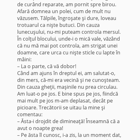
de curând reparate, am pornit spre birou.
Afară domnea un polei, cum de mult nu
văzusem. Tălpile, îngroşate şi dure, loveau
trotuarul ca nişte butuci. Din cauza
lunecuşului, nu-mi puteam controla mersul.
În colţul blocu­lui, unde-i o mică vale, văzând
că nu mă mai pot con­trola, am strigat unei
doamne, care urca cu nişte sticle cu lapte în
mâini:
– La o parte, că vă dobor!
Când am ajuns în dreptul ei, am salutat-o,
din mers, că-mi era vecină şi ne cunoşteam.
Din cauza gheţii, maşinile nu prea circulau.
Am luat-o pe jos. E bine spus pe jos, fiindcă
mai mult pe jos m-am deplasat, decât pe
picioare. Trecătorii se uitau la mine şi
comentau:
– Ăsta-i drojdit de dimineaţă! Înseamnă că a
avut o noapte grea!
– Pe ăsta îl cunosc, i-a zis, la un moment dat,