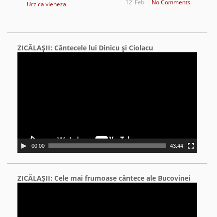
12
Feb
No Comments
Urzica vieneza
ZICĂLAŞII: Cântecele lui Dinicu şi Ciolacu
Video
Player
00:00
43:44
ZICĂLAŞII: Cele mai frumoase cântece ale Bucovinei
Video
Player