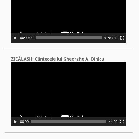
00:00:00
01:03:35
ZICĂLAŞII: Cântecele lui Gheorghe A. Dinicu
Video
Player
00:00
44:09