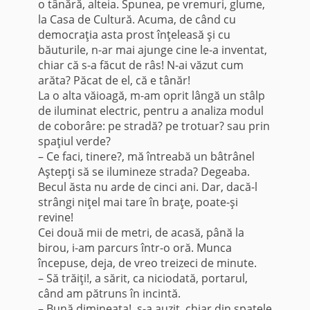
o tânără, alteia. Spunea, pe vremuri, glume,
la Casa de Cultură. Acuma, de când cu
democraţia asta prost înţeleasă şi cu
băuturile, n-ar mai ajunge cine le-a inventat,
chiar că s-a făcut de râs! N-ai văzut cum
arăta? Păcat de el, că e tânăr!
La o alta văioagă, m-am oprit lângă un stâlp
de iluminat electric, pentru a analiza modul
de coborâre: pe stradă? pe trotuar? sau prin
spaţiul verde?
– Ce faci, tinere?, mă întreabă un bâtrânel
Aştepţi să se ilumineze stra­da? Degeaba.
Becul ăsta nu arde de cinci ani. Dar, dacă-l
strângi niţel mai tare în braţe, poate-şi
revine!
Cei două mii de metri, de acasă, până la
birou, i-am par­curs într-o oră. Munca
începuse, deja, de vreo treizeci de minute.
– Să trăiţi!, a sărit, ca niciodată, portarul,
când am pătruns în incintă.
– Bună dimineaţa!, s-a auzit, chiar din spatele