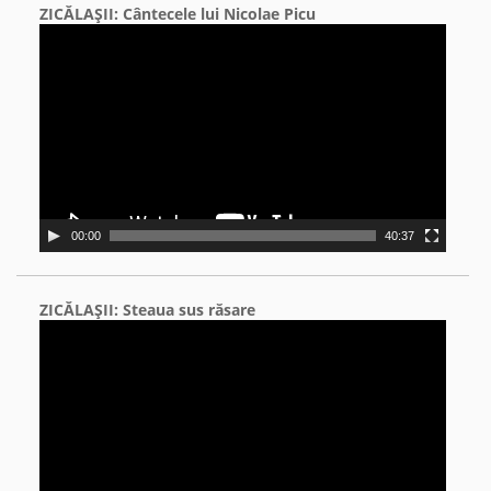
ZICĂLAŞII: Cântecele lui Nicolae Picu
Video
Player
00:00
40:37
ZICĂLAŞII: Steaua sus răsare
Video
Player