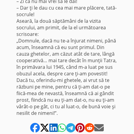
– Zi că nu mai vrei să le dai!
– Dar ţi le dau cu cea mai mare plăcere, tată-
socrule!
Aseară, la două săptămâni de la vizita
socrului, am primit, de la el următoarea
scrisoare:
„Domnule, dacă nu te-a înjurat nimeni, până
acum, înseamnă că eu sunt primul. Din
cauza ghetelor, am căzut atât de tare, lângă
cooperativă… mai tare decât în munţii Tatra,
în pri­măvara lui 1945, când m-a luat pe sus
obuzul acela, des­pre care ţi-am povestit!
Dacă tu, oferindu-mi ghetele, ai vrut să te
răzbuni pe mine, pentru că ţi-am dat-o pe
fiică-mea de nevastă, înseamnă că ai gândit
prost, fiindcă nu eu ţi-am dat-o, nu eu ţi-am
vârât-o pe gât, ci tu al luat-o, de bună voie şi
nesilit de nimeni!”.