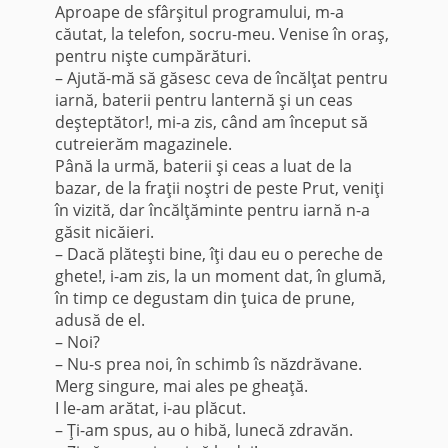
Aproape de sfârşitul programului, m-a
căutat, la telefon, socru-meu. Venise în oraş,
pentru nişte cumpărături.
– Ajută-mă să găsesc ceva de încălţat pentru
iarnă, baterii pentru lanternă şi un ceas
deşteptător!, mi-a zis, când am început să
cutreierăm magazinele.
Până la urmă, baterii şi ceas a luat de la
bazar, de la fraţii noştri de peste Prut, veniţi
în vizită, dar încălţăminte pentru iarnă n-a
găsit nicăieri.
– Dacă plăteşti bine, îţi dau eu o pereche de
ghete!, i-am zis, la un moment dat, în glu­mă,
în timp ce degustam din ţuica de prune,
adusă de el.
– Noi?
– Nu-s prea noi, în schimb îs năzdrăvane.
Merg singure, mai ales pe gheaţă.
I le-am arătat, i-au plăcut.
– Ţi-am spus, au o hibă, lunecă zdravăn.