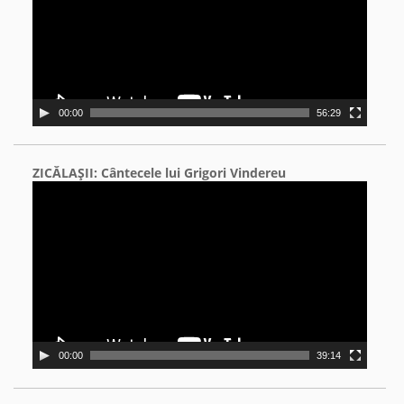
00:00
56:29
ZICĂLAŞII: Cântecele lui Grigori Vindereu
Video
Player
00:00
39:14