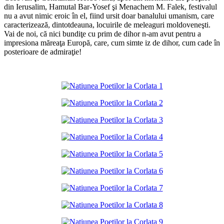
din Ierusalim, Hamutal Bar-Yosef şi Menachem M. Falek, festivalul
nu a avut nimic eroic în el, fiind ursit doar banalului umanism, care
caracterizează, dintotdeauna, locuirile de meleaguri moldoveneşti.
Vai de noi, că nici bundiţe cu prim de dihor n-am avut pentru a
impresiona măreaţa Europă, care, cum simte iz de dihor, cum cade în
posterioare de admiraţie!
*