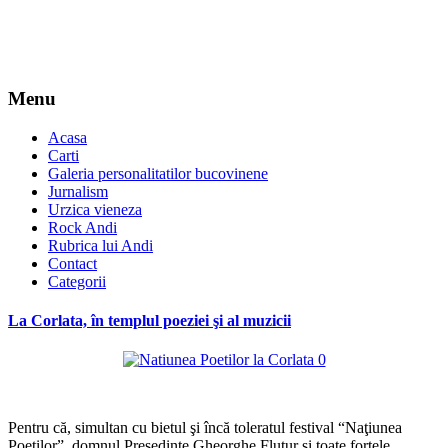
Menu
Acasa
Carti
Galeria personalitatilor bucovinene
Jurnalism
Urzica vieneza
Rock Andi
Rubrica lui Andi
Contact
Categorii
La Corlata, în templul poeziei şi al muzicii
*
Pentru că, simultan cu bietul şi încă toleratul festival “Naţiunea
Poeţilor”, domnul Preşedinte Gheorghe Flutur şi toate forţele