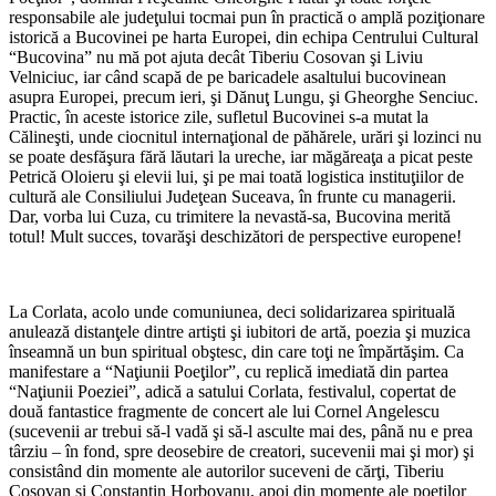
responsabile ale judeţului tocmai pun în practică o amplă poziţionare
istorică a Bucovinei pe harta Europei, din echipa Centrului Cultural
“Bucovina” nu mă pot ajuta decât Tiberiu Cosovan şi Liviu
Velniciuc, iar când scapă de pe baricadele asaltului bucovinean
asupra Europei, precum ieri, şi Dănuţ Lungu, şi Gheorghe Senciuc.
Practic, în aceste istorice zile, sufletul Bucovinei s-a mutat la
Călineşti, unde ciocnitul internaţional de păhărele, urări şi lozinci nu
se poate desfăşura fără lăutari la ureche, iar măgăreaţa a picat peste
Petrică Oloieru şi elevii lui, şi pe mai toată logistica instituţiilor de
cultură ale Consiliului Judeţean Suceava, în frunte cu managerii.
Dar, vorba lui Cuza, cu trimitere la nevastă-sa, Bucovina merită
totul! Mult succes, tovarăşi deschizători de perspective europene!
*
La Corlata, acolo unde comuniunea, deci solidarizarea spirituală
anulează distanţele dintre artişti şi iubitori de artă, poezia şi muzica
înseamnă un bun spiritual obştesc, din care toţi ne împărtăşim. Ca
manifestare a “Naţiunii Poeţilor”, cu replică imediată din partea
“Naţiunii Poeziei”, adică a satului Corlata, festivalul, copertat de
două fantastice fragmente de concert ale lui Cornel Angelescu
(sucevenii ar trebui să-l vadă şi să-l asculte mai des, până nu e prea
târziu – în fond, spre deosebire de creatori, sucevenii mai şi mor) şi
consistând din momente ale autorilor suceveni de cărţi, Tiberiu
Cosovan şi Constantin Horbovanu, apoi din momente ale poeţilor