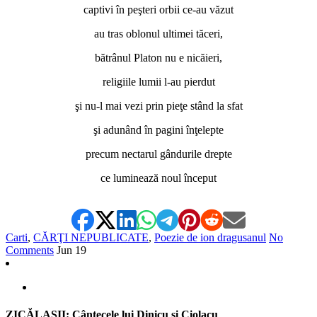
captivi în peşteri orbii ce-au văzut
au tras oblonul ultimei tăceri,
bătrânul Platon nu e nicăieri,
religiile lumii l-au pierdut
şi nu-l mai vezi prin pieţe stând la sfat
şi adunând în pagini înţelepte
precum nectarul gândurile drepte
ce luminează noul început
Carti
,
CĂRŢI NEPUBLICATE
,
Poezie de ion dragusanul
No
Comments
Jun
19
ZICĂLAŞII: Cântecele lui Dinicu şi Ciolacu