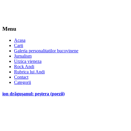
Menu
Acasa
Carti
Galeria personalitatilor bucovinene
Jurnalism
Urzica vieneza
Rock Andi
Rubrica lui Andi
Contact
Categorii
ion drăguşanul: peştera (poezii)