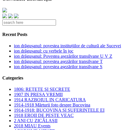
Recent Posts
ion drăgușanul: povestea instituțiilor de cultură ale Sucevei
ion drăgușanul: cu verbele în joc
ion drăgușanul: Povestea așezărilor transilvane U V Z
ion drăgușanul: povestea așezărilor transilvane T
ion drăgușanul: povestea așezărilor transilvane S
Categories
1806: REŢETE ŞI SECRETE
1907 IN PRESA VREMII
1914 RAZBOIUL IN CARICATURA
1914-1918 Mărturii foto despre Bucovina
1914-1918: BUCOVINA SI SUFERINTELE EI
1918 EROII DE PESTE VEAC
2 ANI CU ZICĂLAŞII
2018 MIAU Events