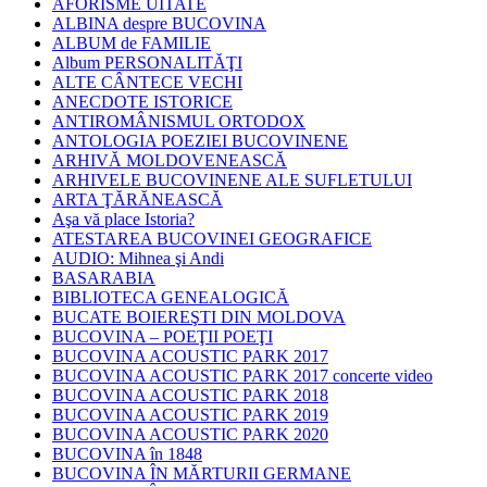
AFORISME UITATE
ALBINA despre BUCOVINA
ALBUM de FAMILIE
Album PERSONALITĂŢI
ALTE CÂNTECE VECHI
ANECDOTE ISTORICE
ANTIROMÂNISMUL ORTODOX
ANTOLOGIA POEZIEI BUCOVINENE
ARHIVĂ MOLDOVENEASCĂ
ARHIVELE BUCOVINENE ALE SUFLETULUI
ARTA ŢĂRĂNEASCĂ
Aşa vă place Istoria?
ATESTAREA BUCOVINEI GEOGRAFICE
AUDIO: Mihnea şi Andi
BASARABIA
BIBLIOTECA GENEALOGICĂ
BUCATE BOIEREŞTI DIN MOLDOVA
BUCOVINA – POEŢII POEŢI
BUCOVINA ACOUSTIC PARK 2017
BUCOVINA ACOUSTIC PARK 2017 concerte video
BUCOVINA ACOUSTIC PARK 2018
BUCOVINA ACOUSTIC PARK 2019
BUCOVINA ACOUSTIC PARK 2020
BUCOVINA în 1848
BUCOVINA ÎN MĂRTURII GERMANE