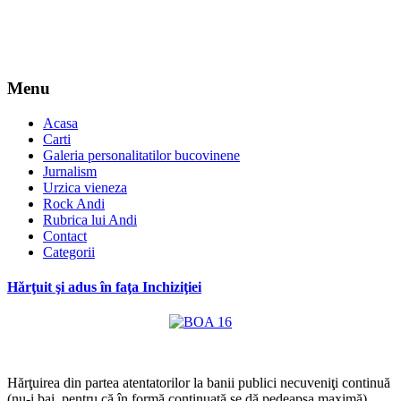
Menu
Acasa
Carti
Galeria personalitatilor bucovinene
Jurnalism
Urzica vieneza
Rock Andi
Rubrica lui Andi
Contact
Categorii
Hărţuit şi adus în faţa Inchiziţiei
*
Hărţuirea din partea atentatorilor la banii publici necuveniţi continuă
(nu-i bai, pentru că în formă continuată se dă pedeapsa maximă),