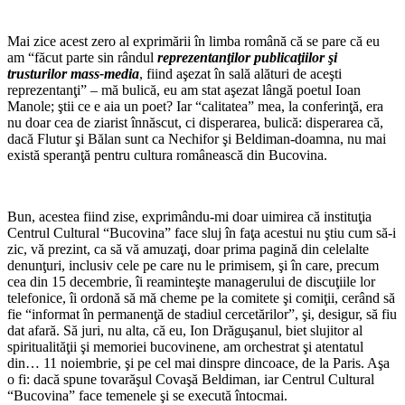
*
Mai zice acest zero al exprimării în limba română că se pare că eu
am “făcut parte sin rândul
reprezentanţilor publicaţiilor şi
trusturilor mass-media
, fiind aşezat în sală alături de aceşti
reprezentanţi” – mă bulică, eu am stat aşezat lângă poetul Ioan
Manole; ştii ce e aia un poet? Iar “calitatea” mea, la conferinţă, era
nu doar cea de ziarist înnăscut, ci disperarea, bulică: disperarea că,
dacă Flutur şi Bălan sunt ca Nechifor şi Beldiman-doamna, nu mai
există speranţă pentru cultura românească din Bucovina.
*
Bun, acestea fiind zise, exprimându-mi doar uimirea că instituţia
Centrul Cultural “Bucovina” face sluj în faţa acestui nu ştiu cum să-i
zic, vă prezint, ca să vă amuzaţi, doar prima pagină din celelalte
denunţuri, inclusiv cele pe care nu le primisem, şi în care, precum
cea din 15 decembrie, îi reaminteşte managerului de discuţiile lor
telefonice, îi ordonă să mă cheme pe la comitete şi comiţii, cerând să
fie “informat în permanenţă de stadiul cercetărilor”, şi, desigur, să fiu
dat afară. Să juri, nu alta, că eu, Ion Drăguşanul, biet slujitor al
spiritualităţii şi memoriei bucovinene, am orchestrat şi atentatul
din… 11 noiembrie, şi pe cel mai dinspre dincoace, de la Paris. Aşa
o fi: dacă spune tovarăşul Covaşă Beldiman, iar Centrul Cultural
“Bucovina” face temenele şi se execută întocmai.