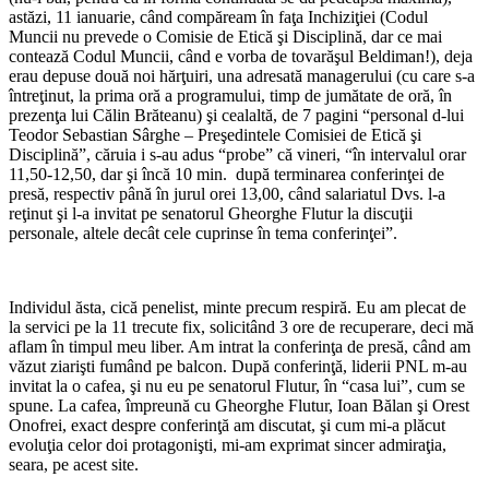
astăzi, 11 ianuarie, când compăream în faţa Inchiziţiei (Codul
Muncii nu prevede o Comisie de Etică şi Disciplină, dar ce mai
contează Codul Muncii, când e vorba de tovarăşul Beldiman!), deja
erau depuse două noi hărţuiri, una adresată managerului (cu care s-a
întreţinut, la prima oră a programului, timp de jumătate de oră, în
prezenţa lui Călin Brăteanu) şi cealaltă, de 7 pagini “personal d-lui
Teodor Sebastian Sârghe – Preşedintele Comisiei de Etică şi
Disciplină”, căruia i s-au adus “probe” că vineri, “în intervalul orar
11,50-12,50, dar şi încă 10 min. după terminarea conferinţei de
presă, respectiv până în jurul orei 13,00, când salariatul Dvs. l-a
reţinut şi l-a invitat pe senatorul Gheorghe Flutur la discuţii
personale, altele decât cele cuprinse în tema conferinţei”.
*
Individul ăsta, cică penelist, minte precum respiră. Eu am plecat de
la servici pe la 11 trecute fix, solicitând 3 ore de recuperare, deci mă
aflam în timpul meu liber. Am intrat la conferinţa de presă, când am
văzut ziarişti fumând pe balcon. După conferinţă, liderii PNL m-au
invitat la o cafea, şi nu eu pe senatorul Flutur, în “casa lui”, cum se
spune. La cafea, împreună cu Gheorghe Flutur, Ioan Bălan şi Orest
Onofrei, exact despre conferinţă am discutat, şi cum mi-a plăcut
evoluţia celor doi protagonişti, mi-am exprimat sincer admiraţia,
seara, pe acest site.