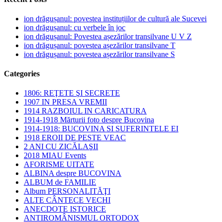
ion drăgușanul: povestea instituțiilor de cultură ale Sucevei
ion drăgușanul: cu verbele în joc
ion drăgușanul: Povestea așezărilor transilvane U V Z
ion drăgușanul: povestea așezărilor transilvane T
ion drăgușanul: povestea așezărilor transilvane S
Categories
1806: REŢETE ŞI SECRETE
1907 IN PRESA VREMII
1914 RAZBOIUL IN CARICATURA
1914-1918 Mărturii foto despre Bucovina
1914-1918: BUCOVINA SI SUFERINTELE EI
1918 EROII DE PESTE VEAC
2 ANI CU ZICĂLAŞII
2018 MIAU Events
AFORISME UITATE
ALBINA despre BUCOVINA
ALBUM de FAMILIE
Album PERSONALITĂŢI
ALTE CÂNTECE VECHI
ANECDOTE ISTORICE
ANTIROMÂNISMUL ORTODOX