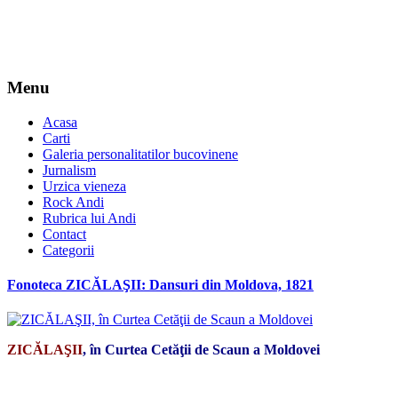
Menu
Acasa
Carti
Galeria personalitatilor bucovinene
Jurnalism
Urzica vieneza
Rock Andi
Rubrica lui Andi
Contact
Categorii
Fonoteca ZICĂLAŞII: Dansuri din Moldova, 1821
ZICĂLAŞII
, în Curtea Cetăţii de Scaun a Moldovei
*