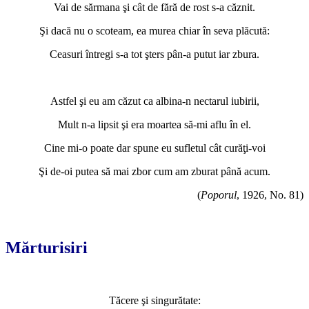
Vai de sărmana şi cât de fără de rost s-a căznit.
Şi dacă nu o scoteam, ea murea chiar în seva plăcută:
Ceasuri întregi s-a tot şters pân-a putut iar zbura.
*
Astfel şi eu am căzut ca albina-n nectarul iubirii,
Mult n-a lipsit şi era moartea să-mi aflu în el.
Cine mi-o poate dar spune eu sufletul cât curăţi-voi
Şi de-oi putea să mai zbor cum am zburat până acum.
(
Pop
orul
, 1926, No. 81)
*
Mărturisiri
*
Tăcere şi singurătate: