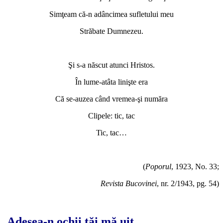
Simţeam că-n adâncimea sufletului meu
Străbate Dumnezeu.
*
Şi s-a născut atunci Hristos.
În lume-atâta linişte era
Că se-auzea când vremea-şi număra
Clipele: tic, tac
Tic, tac…
(
Poporul
, 1923, No. 33;
Revista Bucovinei
, nr. 2/1943, pg. 54)
*
Adesea-n ochii tăi mă uit