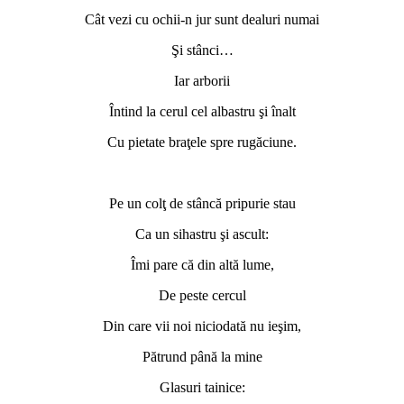
Cât vezi cu ochii-n jur sunt dealuri numai
Şi stânci…
Iar arborii
Întind la cerul cel albastru şi înalt
Cu pietate braţele spre rugăciune.
*
Pe un colţ de stâncă pripurie stau
Ca un sihastru şi ascult:
Îmi pare că din altă lume,
De peste cercul
Din care vii noi niciodată nu ieşim,
Pătrund până la mine
Glasuri tainice: