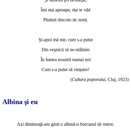
Îmi stai aproape, dar te văd
Plutind dincolo de zenit.
*
Şi-apoi mă mir, cum s-a putut
Din veşnicii să ne-ntâlnim
În lumea noastră numai noi
Cum s-a putut să vieţuim?
(
Cul
t
ura poporului
, Cluj, 1923)
*
Albina şi eu
*
Azi dimineaţă-am găsit o albină-n borcanul de miere.