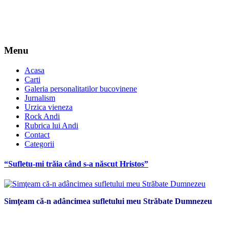
Menu
Acasa
Carti
Galeria personalitatilor bucovinene
Jurnalism
Urzica vieneza
Rock Andi
Rubrica lui Andi
Contact
Categorii
“Sufletu-mi trăia când s-a născut Hristos”
Simţeam că-n adâncimea sufletului meu Străbate Dumnezeu
*