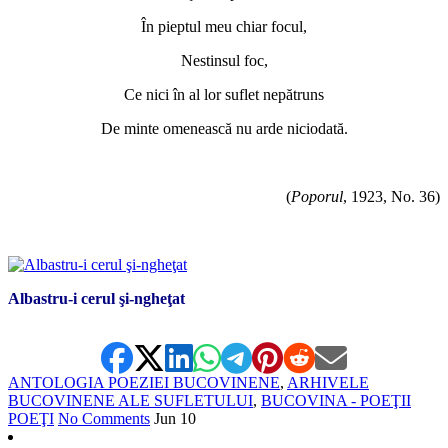
În pieptul meu chiar focul,
Nestinsul foc,
Ce nici în al lor suflet nepătruns
De minte omenească nu arde niciodată.
(
Poporul
, 1923, No. 36)
*
Albastru-i cerul şi-ngheţat
ANTOLOGIA POEZIEI BUCOVINENE
,
ARHIVELE
BUCOVINENE ALE SUFLETULUI
,
BUCOVINA - POEŢII
POEŢI
No Comments
Jun
10