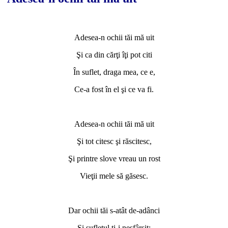
*
Adesea-n ochii tăi mă uit
Şi ca din cărţi îţi pot citi
În suflet, draga mea, ce e,
Ce-a fost în el şi ce va fi.
*
Adesea-n ochii tăi mă uit
Şi tot citesc şi răscitesc,
Şi printre slove vreau un rost
Vieţii mele să găsesc.
*
Dar ochii tăi s-atât de-adânci
Şi sufletul ţi-i nesfârşit;