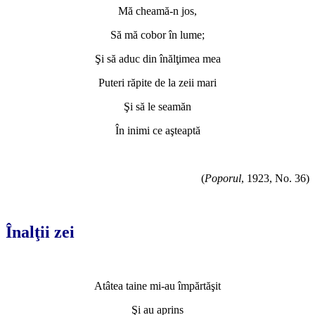
Mă cheamă-n jos,
Să mă cobor în lume;
Şi să aduc din înălţimea mea
Puteri răpite de la zeii mari
Şi să le seamăn
În inimi ce aşteaptă
(
Pop
orul
, 1923, No. 36)
*
Înalţii zei
*
Atâtea taine mi-au împărtăşit
Şi au aprins