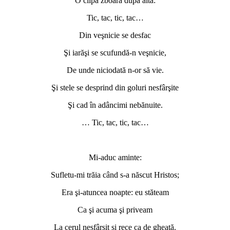
O clipă zboară după alta:
Tic, tac, tic, tac…
Din veşnicie se desfac
Şi iarăşi se scufundă-n veşnicie,
De unde niciodată n-or să vie.
Şi stele se desprind din goluri nesfârşite
Şi cad în adâncimi nebănuite.
… Tic, tac, tic, tac…
*
Mi-aduc aminte:
Sufletu-mi trăia când s-a născut Hristos;
Era şi-atuncea noapte: eu stăteam
Ca şi acuma şi priveam
La cerul nesfârşit şi rece ca de gheaţă.