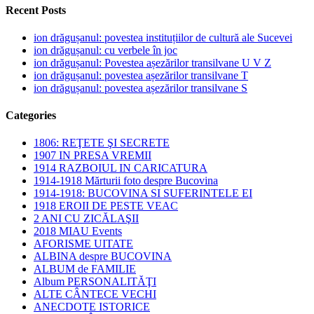
Recent Posts
ion drăgușanul: povestea instituțiilor de cultură ale Sucevei
ion drăgușanul: cu verbele în joc
ion drăgușanul: Povestea așezărilor transilvane U V Z
ion drăgușanul: povestea așezărilor transilvane T
ion drăgușanul: povestea așezărilor transilvane S
Categories
1806: REŢETE ŞI SECRETE
1907 IN PRESA VREMII
1914 RAZBOIUL IN CARICATURA
1914-1918 Mărturii foto despre Bucovina
1914-1918: BUCOVINA SI SUFERINTELE EI
1918 EROII DE PESTE VEAC
2 ANI CU ZICĂLAŞII
2018 MIAU Events
AFORISME UITATE
ALBINA despre BUCOVINA
ALBUM de FAMILIE
Album PERSONALITĂŢI
ALTE CÂNTECE VECHI
ANECDOTE ISTORICE