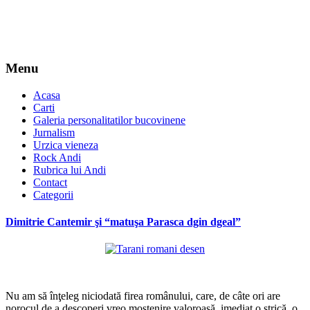
Menu
Acasa
Carti
Galeria personalitatilor bucovinene
Jurnalism
Urzica vieneza
Rock Andi
Rubrica lui Andi
Contact
Categorii
Dimitrie Cantemir şi “matuşa Parasca dgin dgeal”
*
Nu am să înţeleg niciodată firea românului, care, de câte ori are
norocul de a descoperi vreo moştenire valoroasă, imediat o strică, o