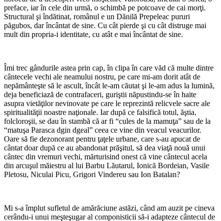
preface, iar în cele din urmă, o schimbă pe potcoave de cai morţi.
Structural şi îndătinat, românul e un Dănilă Prepeleac pururi
păgubos, dar încântat de sine. Cu cât pierde şi cu cât distruge mai
mult din propria-i identitate, cu atât e mai încântat de sine.
*
Îmi trec gândurile astea prin cap, în clipa în care văd că multe dintre
cântecele vechi ale neamului nostru, pe care mi-am dorit atât de
nepământeşte să le ascult, încât le-am căutat şi le-am adus la lumină,
deja beneficiază de contrafaceri, guriştii năpustindu-se în haite
asupra vietăţilor nevinovate pe care le reprezintă relicvele sacre ale
spiritualităţii noastre naţionale. Iar după ce falsifică totul, ăştia,
folcloroşii, se dau în stambă că ar fi “cules de la mamuţa” sau de la
“matuşa Parasca dgin dgeal” ceea ce vine din veacul veacurilor.
Oare să fie dezonorant pentru ţaţele urbane, care s-au apucat de
cântat doar după ce au abandonat prăşitul, să dea viaţă nouă unui
cântec din vremuri vechi, mărturisind onest că vine cântecul acela
din arcuşul măiestru al lui Barbu Lăutarul, Ionică Bordeian, Vasile
Pletosu, Niculai Picu, Grigori Vindereu sau Ion Batalan?
*
Mi s-a împlut sufletul de amărăciune astăzi, când am auzit pe cineva
cerându-i unui meşteşugar al componisticii să-i adapteze cântecul de