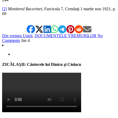
[2]
Monitorul Bucovinei
, Fascicula 7, Cernăuţi 1 martie nou 1921, p.
69
Din vremea Unirii
,
DOCUMENTELE VREMURILOR
No
Comments
Jan
4
ZICĂLAŞII: Cântecele lui Dinicu şi Ciolacu