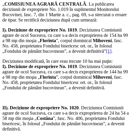
„
COMISIUNEA AGRARĂ CENTRALĂ
. La publicarea
deciziunii de expropriere No. 1.019 în suplimentul Monitorului
Bucovinei, fasc. 7, din 1 Martie a. c., pag. 69, s-a strecurat o eroare
de tipar. Se rectifică deciziunea după cum urmează:
I). Deciziune de
expropriere No. 1019
. Deciziunea Comisiunii
agrare de ocol Suceava, cu care s-a decis exproprierea de 154 ha 99
a 98 mp din moşia „
Florinta
”, corpul dominical
Mihoveni
, fasc.
No. 458, proprietatea Fondului bisericesc ort. or., în folosul
„Fondului de pământ bucovinean”, a devenit definitivă”
[1]
.
Deciziunea modificată, în care erau trecute 10 ha mai puţin:
I). Deciziune de
expropriere No. 1019
. Deciziunea Comisiunii
agrare de ocol Suceava, cu care s-a decis exproprierea de 144 ha 99
a 98 mp din moşia „
Florinta
”, corpul dominical
Mihoveni
, fasc.
No. 458, proprietatea Fondului bisericesc ort. or., în folosul
„Fondului de pământ bucovinean”, a devenit definitivă.
II). Deciziune de
expropriere No. 1020
. Deciziunea Comisiunii
agrare de ocol Suceava, cu care s-a decis exproprierea de 24 ha 54 a
58 mp din moşia „
Costâna
”, fasc. No. 406, proprietatea Fondului
bisericesc, în folosul „Fondului de pământ bucovinean”, a devenit
definitivă.