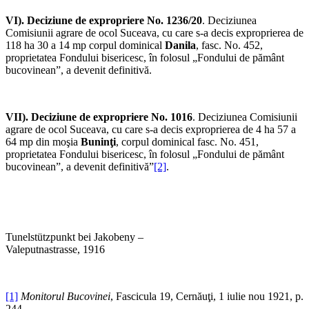
VI). Deciziune de
expropriere No. 1236/20
. Deciziunea
Comisiunii agrare de ocol Suceava, cu care s-a decis exproprierea de
118 ha 30 a 14 mp corpul dominical
Danila
, fasc. No. 452,
proprietatea Fondului bisericesc, în folosul „Fondului de pământ
bucovinean”, a devenit definitivă.
VII). Deciziune de
expropriere No. 1016
. Deciziunea Comisiunii
agrare de ocol Suceava, cu care s-a decis exproprierea de 4 ha 57 a
64 mp din moşia
Buninţi
, corpul dominical fasc. No. 451,
proprietatea Fondului bisericesc, în folosul „Fondului de pământ
bucovinean”, a devenit definitivă”
[2]
.
Tunelstützpunkt bei Jakobeny –
Valeputnastrasse, 1916
[1]
Monitorul Bucovinei
, Fascicula 19, Cernăuţi, 1 iulie nou 1921, p.
244