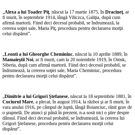
„
Alexa a lui Toader Piţ
, născut la 17 martie 1875, în
Dracineţ
, ar
fi murit, în septembrie 1914, lângă Viliczca, Galiţia, după cum
afirmă martorii. Fiind deci decesul probabil, se îndrumează, la
cererea soţiei sale, Maria Piţ, procedura pentru declararea morţii
celui dispărut”.
„
Leonti a lui Gheorghe Cheminiuc
, născut la 10 aprilie 1889, în
Mamaieştii Noi
, ar fi murit, cam la 20 noiembrie 1919, în Omsk,
Siberia, după cum afirmă martorii. Fiind deci decesul probabil, se
îndrumează, la cererea soţiei sale, Maria Cheminiuc, procedura
pentru declararea morţii celui dispărut”.
„
Dimitrie a lui Grigori Ştefanese
, născut la 18 septembrie 1881, în
Cuciurul Mare
, a plecat, în august 1914, la război şi ar fi murit, în
vara anului 1916, pe câmpul de luptă, lângă Boianciuc, rănit grav de
o şrapnelă. De atunci şi până în prezent, n-a sosit nici o ştire despre
dânsul. Fiind deci decesul probabil, se îndrumează, la cererea lui
Grigori Ştefanese, procedura pentru declararea morţii celui
dispărut”.