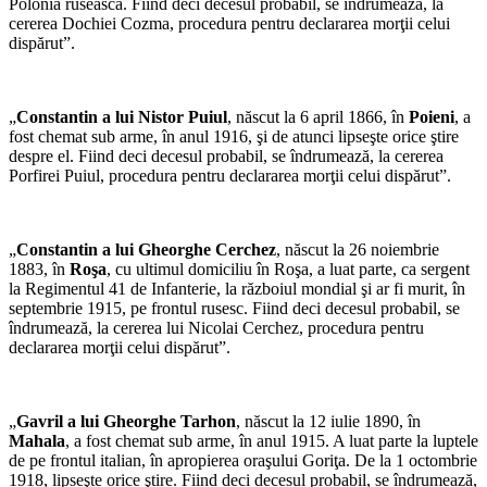
Polonia rusească. Fiind deci decesul probabil, se îndrumează, la
cererea Dochiei Cozma, procedura pentru declararea morţii celui
dispărut”.
„
Constantin a lui Nistor Puiul
, născut la 6 april 1866, în
Poieni
, a
fost chemat sub arme, în anul 1916, şi de atunci lipseşte orice ştire
despre el. Fiind deci decesul probabil, se îndrumează, la cererea
Porfirei Puiul, procedura pentru declararea morţii celui dispărut”.
„
Constantin a lui Gheorghe Cerchez
, născut la 26 noiembrie
1883, în
Roşa
, cu ultimul domiciliu în Roşa, a luat parte, ca sergent
la Regimentul 41 de Infanterie, la războiul mondial şi ar fi murit, în
septembrie 1915, pe frontul rusesc. Fiind deci decesul probabil, se
îndrumează, la cererea lui Nicolai Cerchez, procedura pentru
declararea morţii celui dispărut”.
„
Gavril a lui Gheorghe Tarhon
, născut la 12 iulie 1890, în
Mahala
, a fost chemat sub arme, în anul 1915. A luat parte la luptele
de pe frontul italian, în apropierea oraşului Goriţa. De la 1 octombrie
1918, lipseşte orice ştire. Fiind deci decesul probabil, se îndrumează,