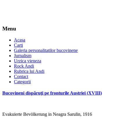
Menu
Acasa
Carti
Galeria personalitatilor bucovinene
Jurnalism
Urzica vieneza
Rock Andi
Rubrica lui Andi
Contact
Categorii
Bucovineni dispăruţi pe fronturile Austriei (XVIII)
Evakuierte Bevölkerung in Neagra Sarulin, 1916