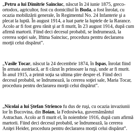
„
Petru a lui Dimitrie Sainciuc
, născut în 24 iunie 1875, greco-
ortodox, agricultor, fost cu domiciliul în
Buda
, a fost înrolat, cu
ocazia mobilizării generale, în Regimentul No. 24 Infanterie şi a
plecat la luptă. În august 1914, a luat parte la luptele de la Rarance.
Acolo ar fi fost greu rănit şi ar fi murit, în 23 august 1914, după cum
afirmă martorii. Fiind deci decesul probabil, se îndrumează, la
cererea soţiei sale, Iftima Sainciuc, procedura pentru declararea
morţii celui dispărut”.
„
Vasile Tocar
, născut la 24 decembrie 1874, în
Ispas
, înrolat fiind
în armata austriacă, ar fi căzut în prinsoare la ruşi, unde ar fi murit.
În anul 1915, a primit soţia sa ultima ştire despre el. Fiind deci
decesul probabil, se îndrumează, la cererea soţiei sale, Maria Tocar,
procedura pentru declararea morţii celui dispărut”.
„
Nicolai a lui Ştefan Strienco
fu dus de ruşi, cu ocazia invaziunii
lor în Bucovina, din
Boian
, la Fedosiwka, guvernământul
Astrachan. Acolo ar fi murit el, în noiembrie 1916, după cum afirmă
martorii. Fiind deci decesul probabil, se îndrumează, la cererea
Aniţei Heider, procedura pentru declararea morţii celui dispărut”.