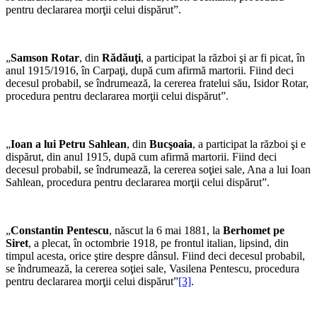
pentru declararea morţii celui dispărut”.
„
Samson Rotar
, din
Rădăuţi
, a participat la război şi ar fi picat, în
anul 1915/1916, în Carpaţi, după cum afirmă martorii. Fiind deci
decesul probabil, se îndrumează, la cererea fratelui său, Isidor Rotar,
procedura pentru declararea morţii celui dispărut”.
„
Ioan a lui Petru Sahlean
, din
Bucşoaia
, a participat la război şi e
dispărut, din anul 1915, după cum afirmă martorii. Fiind deci
decesul probabil, se îndrumează, la cererea soţiei sale, Ana a lui Ioan
Sahlean, procedura pentru declararea morţii celui dispărut”.
„
Constantin Pentescu
, născut la 6 mai 1881, la
Berhomet pe
Siret
, a plecat, în octombrie 1918, pe frontul italian, lipsind, din
timpul acesta, orice ştire despre dânsul. Fiind deci decesul probabil,
se îndrumează, la cererea soţiei sale, Vasilena Pentescu, procedura
pentru declararea morţii celui dispărut”
[3]
.