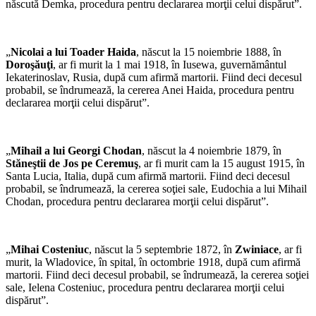
născută Demka, procedura pentru declararea morţii celui dispărut”.
„
Nicolai a lui Toader Haida
, născut la 15 noiembrie 1888, în
Doroşăuţi
, ar fi murit la 1 mai 1918, în Iusewa, guvernământul
Iekaterinoslav, Rusia, după cum afirmă martorii. Fiind deci decesul
probabil, se îndrumează, la cererea Anei Haida, procedura pentru
declararea morţii celui dispărut”.
„
Mihail a lui Georgi Chodan
, născut la 4 noiembrie 1879, în
Stăneştii de Jos pe Ceremuş
, ar fi murit cam la 15 august 1915, în
Santa Lucia, Italia, după cum afirmă martorii. Fiind deci decesul
probabil, se îndrumează, la cererea soţiei sale, Eudochia a lui Mihail
Chodan, procedura pentru declararea morţii celui dispărut”.
„
Mihai Costeniuc
, născut la 5 septembrie 1872, în
Zwiniace
, ar fi
murit, la Wladovice, în spital, în octombrie 1918, după cum afirmă
martorii. Fiind deci decesul probabil, se îndrumează, la cererea soţiei
sale, Ielena Costeniuc, procedura pentru declararea morţii celui
dispărut”.