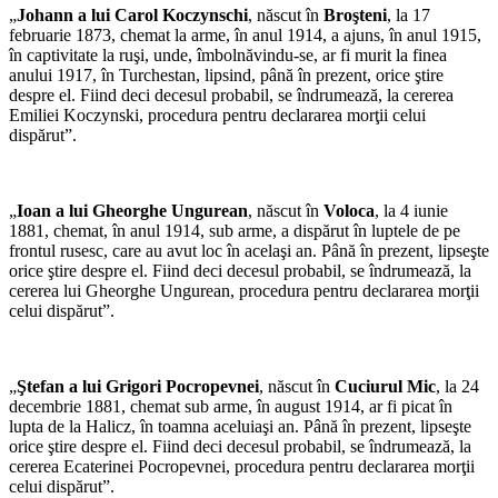
„
Johann a lui Carol Koczynschi
, născut în
Broşteni
, la 17
februarie 1873, chemat la arme, în anul 1914, a ajuns, în anul 1915,
în captivitate la ruşi, unde, îmbolnăvindu-se, ar fi murit la finea
anului 1917, în Turchestan, lipsind, până în prezent, orice ştire
despre el. Fiind deci decesul probabil, se îndrumează, la cererea
Emiliei Koczynski, procedura pentru declararea morţii celui
dispărut”.
„
Ioan a lui Gheorghe Ungurean
, născut în
Voloca
, la 4 iunie
1881, chemat, în anul 1914, sub arme, a dispărut în luptele de pe
frontul rusesc, care au avut loc în acelaşi an. Până în prezent, lipseşte
orice ştire despre el. Fiind deci decesul probabil, se îndrumează, la
cererea lui Gheorghe Ungurean, procedura pentru declararea morţii
celui dispărut”.
„
Ştefan a lui Grigori Pocropevnei
, născut în
Cuciurul Mic
, la 24
decembrie 1881, chemat sub arme, în august 1914, ar fi picat în
lupta de la Halicz, în toamna aceluiaşi an. Până în prezent, lipseşte
orice ştire despre el. Fiind deci decesul probabil, se îndrumează, la
cererea Ecaterinei Pocropevnei, procedura pentru declararea morţii
celui dispărut”.