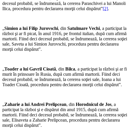
decesul probabil, se îndrumează, la cererea Paraschivei a lui Manoli
Ilica, procedura pentru declararea morţii celui dispărut”
[2]
.
„
Simion a lui Filip Jurovschi
, din
Satulmare Vechi
, a participat la
război şi ar fi picat, în anul 1916, pe frontul italian, după cum afirmă
martorii. Fiind deci decesul probabil, se îndrumează, la cererea soţiei
sale, Saveta a lui Simion Jurovschi, procedura pentru declararea
morţii celui dispărut”.
„
Toader a lui Gavril Cioată
, din
Bilca
, a participat la război şi ar fi
murit în prinsoare în Rusia, după cum afirmă martorii. Fiind deci
decesul probabil, se îndrumează, la cererea soţiei sale, Ioana a lui
Toader Cioată, procedura pentru declararea morţii celui dispărut”.
„
Zaharie a lui Andrei Prelipcean
, din
Horodnicul de Jos
, a
participat la război şi e dispărut din anul 1915, după cum afirmă
martorii. Fiind deci decesul probabil, se îndrumează, la cererea soţiei
sale, Elisaveta a Zaharie Prelipcean, procedura pentru declararea
morţii celui dispărut”.