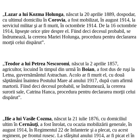
„
Lazar a lui Kozma Holunga
, născut la 20 aprilie 1889, dospodar,
cu ultimul domiciliu în
Corovia
, a fost mobilizat, în august 1914, la
serviciul militar şi ar fi murit, în octombrie 1914. De la 16 octombrie
1914, lipseşte orice ştire despre el. Fiind deci decesul probabil, se
îndrumează, la cererea Mariei Holunga, procedura pentru declararea
morţii celui dispărut”.
„
Teodor a lui Petrea Nescoromi
, născut la 2 aprilie 1857,
agricultor, locuind în timpul din urmă în
Boian
, a fost dus de ruşi la
Letna, guvernământul Astrachan. Acolo ar fi murit el, cu două
săptămâni înaintea Postului Mare al anului 1917, după cum afirmă
martorii. Fiind deci decesul probabil, se îndrumează, la cererea
surorii sale, Catrina Hanca, procedura pentru declararea morţii celui
dispărut”.
„
Ilie a lui Vasile Cozma
, născut la 21 iulie 1876, cu domiciliul
ultim în
Cernăuţi
, a fost înrolat, cu ocazia mobilizării generale, în
august 1914, în Regimentul 22 de Infanterie şi a plecat, cu acest
regiment, pe frontul rusesc. La sfârşitul anului 1914, ar fi picat el în