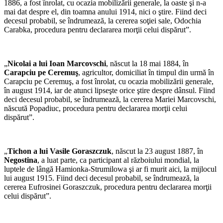
1886, a fost înrolat, cu ocazia mobilizării generale, la oaste şi n-a
mai dat despre el, din toamna anului 1914, nici o ştire. Fiind deci
decesul probabil, se îndrumează, la cererea soţiei sale, Odochia
Carabka, procedura pentru declararea morţii celui dispărut”.
„
Nicolai a lui Ioan Marcovschi
, născut la 18 mai 1884, în
Carapciu pe Ceremuş
, agricultor, domiciliat în timpul din urmă în
Carapciu pe Ceremuş, a fost înrolat, cu ocazia mobilizării generale,
în august 1914, iar de atunci lipseşte orice ştire despre dânsul. Fiind
deci decesul probabil, se îndrumează, la cererea Mariei Marcovschi,
născută Popadiuc, procedura pentru declararea morţii celui
dispărut”.
„
Tichon a lui Vasile Goraszczuk
, născut la 23 august 1887, în
Negostina
, a luat parte, ca participant al războiului mondial, la
luptele de lângă Hamionka-Strumilowa şi ar fi murit aici, la mijlocul
lui august 1915. Fiind deci decesul probabil, se îndrumează, la
cererea Eufrosinei Goraszczuk, procedura pentru declararea morţii
celui dispărut”.