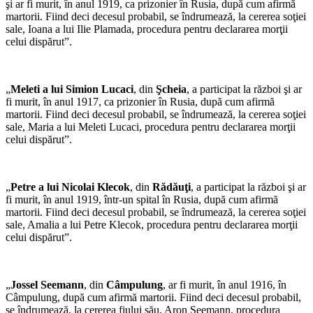
şi ar fi murit, în anul 1919, ca prizonier în Rusia, după cum afirmă
martorii. Fiind deci decesul probabil, se îndrumează, la cererea soţiei
sale, Ioana a lui Ilie Plamada, procedura pentru declararea morţii
celui dispărut”.
„
Meleti a lui Simion Lucaci
, din
Şcheia
, a participat la război şi ar
fi murit, în anul 1917, ca prizonier în Rusia, după cum afirmă
martorii. Fiind deci decesul probabil, se îndrumează, la cererea soţiei
sale, Maria a lui Meleti Lucaci, procedura pentru declararea morţii
celui dispărut”.
„
Petre a lui Nicolai Klecok
, din
Rădăuţi
, a participat la război şi ar
fi murit, în anul 1919, într-un spital în Rusia, după cum afirmă
martorii. Fiind deci decesul probabil, se îndrumează, la cererea soţiei
sale, Amalia a lui Petre Klecok, procedura pentru declararea morţii
celui dispărut”.
„
Jossel Seemann
, din
Câmpulung
, ar fi murit, în anul 1916, în
Câmpulung, după cum afirmă martorii. Fiind deci decesul probabil,
se îndrumează, la cererea fiului său, Aron Seemann, procedura