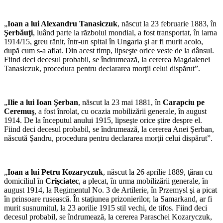
„
Ioan a lui Alexandru Tanasiczuk
, născut la 23 februarie 1883, în
Şerbăuţi
, luând parte la războiul mondial, a fost transportat, în iarna
1914/15, greu rănit, într-un spital în Ungaria şi ar fi murit acolo,
după cum s-a aflat. Din acest timp, lipseşte orice veste de la dânsul.
Fiind deci decesul probabil, se îndrumează, la cererea Magdalenei
Tanasiczuk, procedura pentru declararea morţii celui dispărut”.
„
Ilie a lui Ioan Şerban
, născut la 23 mai 1881, în
Carapciu pe
Ceremuş
, a fost înrolat, cu ocazia mobilizării generale, în august
1914. De la începutul anului 1915, lipseşte orice ştire despre el.
Fiind deci decesul probabil, se îndrumează, la cererea Anei Şerban,
născută Şandru, procedura pentru declararea morţii celui dispărut”.
„
Ioan a lui Petru Kozaryczuk
, născut la 26 aprilie 1889, ţăran cu
domiciliul în
Crişciatec
, a plecat, în urma mobilizării generale, în
august 1914, la Regimentul No. 3 de Artilerie, în Przemysl şi a picat
în prinsoare rusească. În staţiunea prizonierilor, la Samarkand, ar fi
murit susnumitul, la 23 aorilie 1915 stil vechi, de tifos. Fiind deci
decesul probabil, se îndrumează, la cererea Paraschei Kozaryczuk,