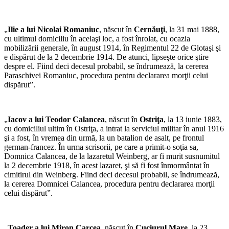
„
Ilie a lui Nicolai Romaniuc
, născut în
Cernăuţi
, la 31 mai 1888,
cu ultimul domiciliu în acelaşi loc, a fost înrolat, cu ocazia
mobilizării generale, în august 1914, în Regimentul 22 de Glotaşi şi
e dispărut de la 2 decembrie 1914. De atunci, lipseşte orice ştire
despre el. Fiind deci decesul probabil, se îndrumează, la cererea
Paraschivei Romaniuc, procedura pentru declararea morţii celui
dispărut”.
„
Iacov a lui Teodor Calancea
, născut în
Ostriţa
, la 13 iunie 1883,
cu domiciliul ultim în Ostriţa, a intrat la serviciul militar în anul 1916
şi a fost, în vremea din urmă, la un batalion de asalt, pe frontul
german-francez. În urma scrisorii, pe care a primit-o soţia sa,
Domnica Calancea, de la lazaretul Weinberg, ar fi murit susnumitul
la 2 decembrie 1918, în acest lazaret, şi să fi fost înmormântat în
cimitirul din Weinberg. Fiind deci decesul probabil, se îndrumează,
la cererea Domnicei Calancea, procedura pentru declararea morţii
celui dispărut”.
„
Toader a lui Miron Carcea
, născut în
Cuciurul Mare
, la 23