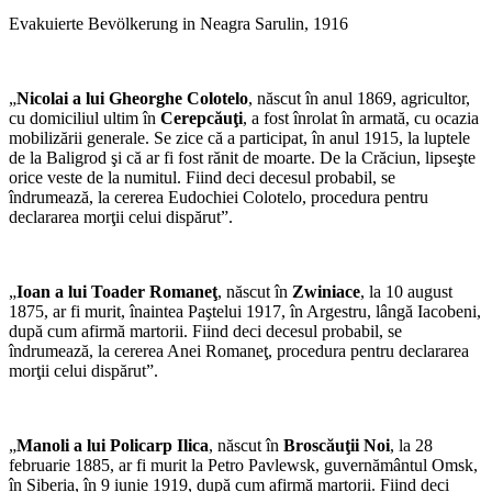
Evakuierte Bevölkerung in Neagra Sarulin, 1916
„
Nicolai a lui Gheorghe Colotelo
, născut în anul 1869, agricultor,
cu domiciliul ultim în
Cerepcăuţi
, a fost înrolat în armată, cu ocazia
mobilizării generale. Se zice că a participat, în anul 1915, la luptele
de la Baligrod şi că ar fi fost rănit de moarte. De la Crăciun, lipseşte
orice veste de la numitul. Fiind deci decesul probabil, se
îndrumează, la cererea Eudochiei Colotelo, procedura pentru
declararea morţii celui dispărut”.
„
Ioan a lui Toader Romaneţ
, născut în
Zwiniace
, la 10 august
1875, ar fi murit, înaintea Paştelui 1917, în Argestru, lângă Iacobeni,
după cum afirmă martorii. Fiind deci decesul probabil, se
îndrumează, la cererea Anei Romaneţ, procedura pentru declararea
morţii celui dispărut”.
„
Manoli a lui Policarp Ilica
, născut în
Broscăuţii Noi
, la 28
februarie 1885, ar fi murit la Petro Pavlewsk, guvernământul Omsk,
în Siberia, în 9 iunie 1919, după cum afirmă martorii. Fiind deci