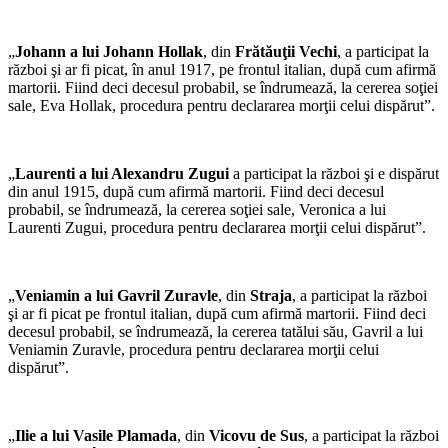
„
Johann a lui Johann Hollak
, din
Frătăuţii Vechi
, a participat la
război şi ar fi picat, în anul 1917, pe frontul italian, după cum afirmă
martorii. Fiind deci decesul probabil, se îndrumează, la cererea soţiei
sale, Eva Hollak, procedura pentru declararea morţii celui dispărut”.
„
Laurenti a lui Alexandru Zugui
a participat la război şi e dispărut
din anul 1915, după cum afirmă martorii. Fiind deci decesul
probabil, se îndrumează, la cererea soţiei sale, Veronica a lui
Laurenti Zugui, procedura pentru declararea morţii celui dispărut”.
„
Veniamin a lui Gavril Zuravle
, din
Straja
, a participat la război
şi ar fi picat pe frontul italian, după cum afirmă martorii. Fiind deci
decesul probabil, se îndrumează, la cererea tatălui său, Gavril a lui
Veniamin Zuravle, procedura pentru declararea morţii celui
dispărut”.
„
Ilie a lui Vasile Plamada
, din
Vicovu de Sus
, a participat la război