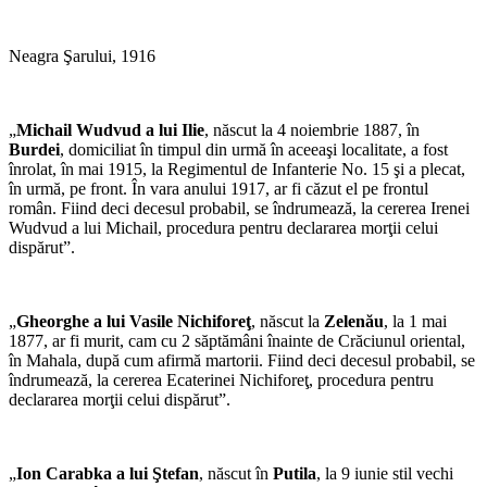
Neagra Şarului, 1916
„
Michail Wudvud a lui Ilie
, născut la 4 noiembrie 1887, în
Burdei
, domiciliat în timpul din urmă în aceeaşi localitate, a fost
înrolat, în mai 1915, la Regimentul de Infanterie No. 15 şi a plecat,
în urmă, pe front. În vara anului 1917, ar fi căzut el pe frontul
român. Fiind deci decesul probabil, se îndrumează, la cererea Irenei
Wudvud a lui Michail, procedura pentru declararea morţii celui
dispărut”.
„
Gheorghe a lui Vasile Nichiforeţ
, născut la
Zelenău
, la 1 mai
1877, ar fi murit, cam cu 2 săptămâni înainte de Crăciunul oriental,
în Mahala, după cum afirmă martorii. Fiind deci decesul probabil, se
îndrumează, la cererea Ecaterinei Nichiforeţ, procedura pentru
declararea morţii celui dispărut”.
„
Ion Carabka a lui Ştefan
, născut în
Putila
, la 9 iunie stil vechi