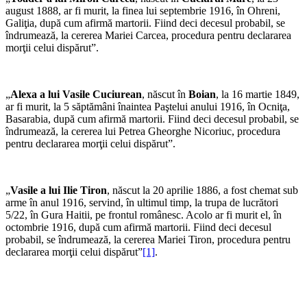
august 1888, ar fi murit, la finea lui septembrie 1916, în Ohreni,
Galiţia, după cum afirmă martorii. Fiind deci decesul probabil, se
îndrumează, la cererea Mariei Carcea, procedura pentru declararea
morţii celui dispărut”.
„
Alexa a lui Vasile Cuciurean
, născut în
Boian
, la 16 martie 1849,
ar fi murit, la 5 săptămâni înaintea Paştelui anului 1916, în Ocniţa,
Basarabia, după cum afirmă martorii. Fiind deci decesul probabil, se
îndrumează, la cererea lui Petrea Gheorghe Nicoriuc, procedura
pentru declararea morţii celui dispărut”.
„
Vasile a lui Ilie Tiron
, născut la 20 aprilie 1886, a fost chemat sub
arme în anul 1916, servind, în ultimul timp, la trupa de lucrători
5/22, în Gura Haitii, pe frontul românesc. Acolo ar fi murit el, în
octombrie 1916, după cum afirmă martorii. Fiind deci decesul
probabil, se îndrumează, la cererea Mariei Tiron, procedura pentru
declararea morţii celui dispărut”
[1]
.