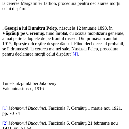
la cererea Margarintei Tarhon, procedura pentru declararea morţii
celui dispărut”.
„
Georgi a lui Dumitru Pelep
, născut la 12 ianuarie 1893, în
Văşcăuţi pe Ceremuş
, fiind înrolat, cu ocazia mobilizării generale,
a luat parte la luptele de pe frontul rusesc. Din primăvara anului
1915, lipseşte orice ştire despre dânsul. Fiind deci decesul probabil,
se îndrumează, la cererea mamei sale, Nastasia Pelep, procedura
pentru declararea morţii celui dispărut”
[4]
.
Tunelstützpunkt bei Jakobeny –
Valeputnastrasse, 1916
[1]
Monitorul Bucovinei
, Fascicula 7, Cernăuţi 1 martie nou 1921,
pp. 70-74
[2]
Monitorul Bucovinei
, Fascicula 6, Cernăuţi 21 februarie nou
1921, pp. 61-64