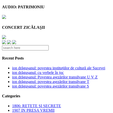
AUDIO: PATRIMONIU
CONCERT ZICĂLAŞII
Recent Posts
ion drăgușanul: povestea instituțiilor de cultură ale Sucevei
ion drăgușanul: cu verbele în joc
ion drăgușanul: Povestea așezărilor transilvane U V Z
ion drăgușanul: povestea așezărilor transilvane T
ion drăgușanul: povestea așezărilor transilvane S
Categories
1806: REŢETE ŞI SECRETE
1907 IN PRESA VREMII