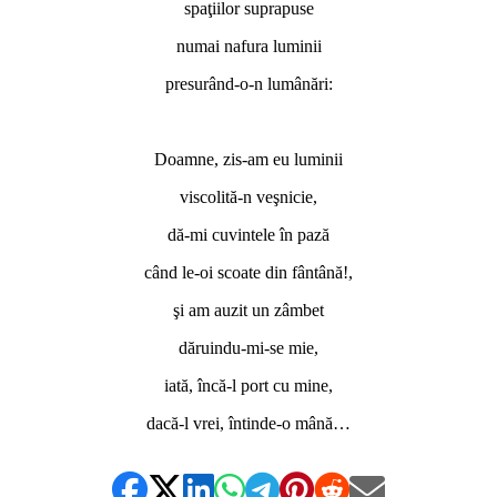
spaţiilor suprapuse
numai nafura luminii
presurând-o-n lumânări:
Doamne, zis-am eu luminii
viscolită-n veşnicie,
dă-mi cuvintele în pază
când le-oi scoate din fântână!,
şi am auzit un zâmbet
dăruindu-mi-se mie,
iată, încă-l port cu mine,
dacă-l vrei, întinde-o mână…