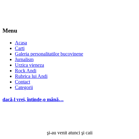
Menu
Acasa
Carti
Galeria personalitatilor bucovinene
Jurnalism
Urzica vieneza
Rock Andi
Rubrica lui Andi
Contact
Categorii
dacă-l vrei, întinde-o mână…
şi-au venit atunci şi caii