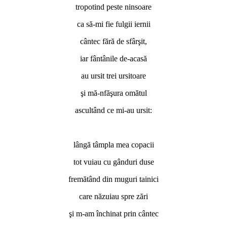
tropotind peste ninsoare
ca să-mi fie fulgii iernii
cântec fără de sfârşit,
iar fântânile de-acasă
au ursit trei ursitoare
şi mă-nfăşura omătul
ascultând ce mi-au ursit:
lângă tâmpla mea copacii
tot vuiau cu gânduri duse
fremătând din muguri tainici
care năzuiau spre zări
şi m-am închinat prin cântec