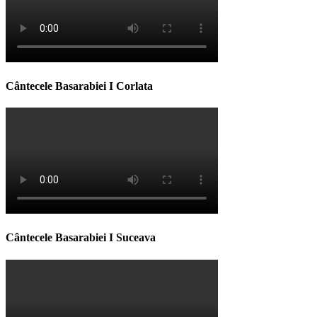
Cântecele Basarabiei I Corlata
Cântecele Basarabiei I Suceava