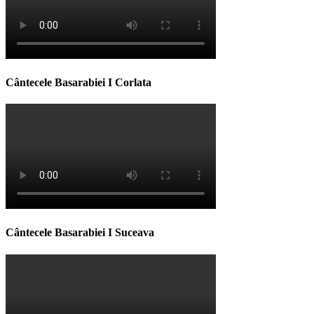
Cântecele Basarabiei I Corlata
Cântecele Basarabiei I Suceava