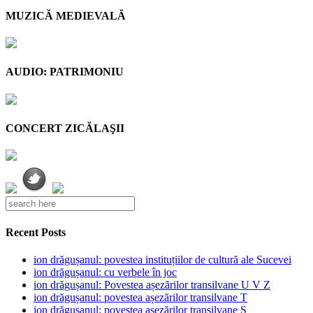
MUZICĂ MEDIEVALĂ
AUDIO: PATRIMONIU
CONCERT ZICĂLAŞII
Recent Posts
ion drăgușanul: povestea instituțiilor de cultură ale Sucevei
ion drăgușanul: cu verbele în joc
ion drăgușanul: Povestea așezărilor transilvane U V Z
ion drăgușanul: povestea așezărilor transilvane T
ion drăgușanul: povestea așezărilor transilvane S