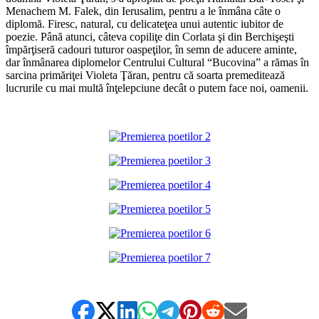
Menachem M. Falek, din Ierusalim, pentru a le înmâna câte o
diplomă. Firesc, natural, cu delicateţea unui autentic iubitor de
poezie. Până atunci, câteva copiliţe din Corlata şi din Berchişeşti
împărţiseră cadouri tuturor oaspeţilor, în semn de aducere aminte,
dar înmânarea diplomelor Centrului Cultural “Bucovina” a rămas în
sarcina primăriţei Violeta Ţăran, pentru că soarta premeditează
lucrurile cu mai multă înţelepciune decât o putem face noi, oamenii.
*