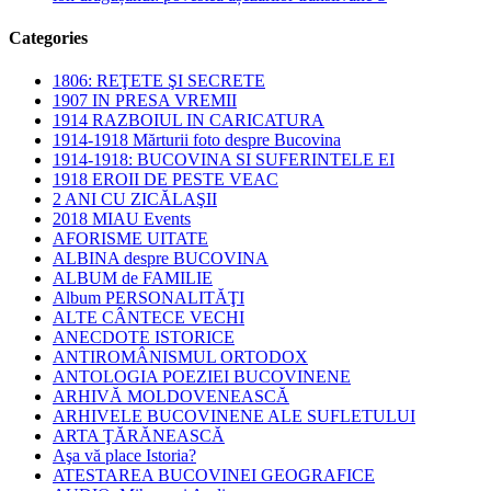
Categories
1806: REŢETE ŞI SECRETE
1907 IN PRESA VREMII
1914 RAZBOIUL IN CARICATURA
1914-1918 Mărturii foto despre Bucovina
1914-1918: BUCOVINA SI SUFERINTELE EI
1918 EROII DE PESTE VEAC
2 ANI CU ZICĂLAŞII
2018 MIAU Events
AFORISME UITATE
ALBINA despre BUCOVINA
ALBUM de FAMILIE
Album PERSONALITĂŢI
ALTE CÂNTECE VECHI
ANECDOTE ISTORICE
ANTIROMÂNISMUL ORTODOX
ANTOLOGIA POEZIEI BUCOVINENE
ARHIVĂ MOLDOVENEASCĂ
ARHIVELE BUCOVINENE ALE SUFLETULUI
ARTA ŢĂRĂNEASCĂ
Aşa vă place Istoria?
ATESTAREA BUCOVINEI GEOGRAFICE