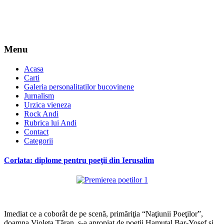
Menu
Acasa
Carti
Galeria personalitatilor bucovinene
Jurnalism
Urzica vieneza
Rock Andi
Rubrica lui Andi
Contact
Categorii
Corlata: diplome pentru poeţii din Ierusalim
*
Imediat ce a coborât de pe scenă, primăriţia “Naţiunii Poeţilor”,
doamna Violeta Ţăran, s-a apropiat de poeţii Hamutal Bar-Yosef şi