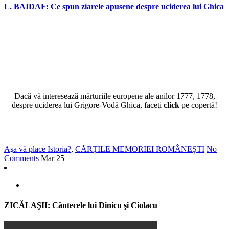
L. BAIDAF: Ce spun ziarele apusene despre uciderea lui Ghica
Dacă vă interesează mărturiile europene ale anilor 1777, 1778,
despre uciderea lui Grigore-Vodă Ghica, faceţi
click
pe copertă!
Aşa vă place Istoria?
,
CĂRȚILE MEMORIEI ROMÂNEȘTI
No
Comments
Mar
25
ZICĂLAŞII: Cântecele lui Dinicu şi Ciolacu