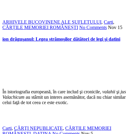
ARHIVELE BUCOVINENE ALE SUFLETULUI
,
Carti
,
CĂRȚILE MEMORIEI ROMÂNEȘTI
No Comments
Nov
15
ion drăguşanul: Legea strămoşilor dătători de legi şi datini
În istoriografia europeană, în care includ şi cronicile,
valahii
şi
jus
Valachicum
au stârnit un interes asemănător, dacă nu chiar similar
celui faţă de tot ceea ce este exotic.
Carti
,
CĂRŢI NEPUBLICATE
,
CĂRȚILE MEMORIEI
ROMÂNEȘTI
,
DATINA
No Comments
Nov
5