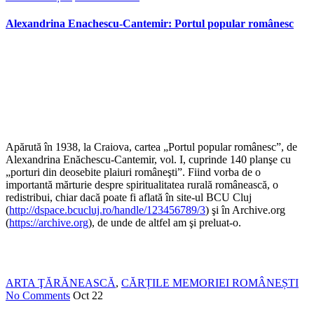
Alexandrina Enachescu-Cantemir: Portul popular românesc
Apărută în 1938, la Craiova, cartea „Portul popular românesc”, de
Alexandrina Enăchescu-Cantemir, vol. I, cuprinde 140 planşe cu
„porturi din deosebite plaiuri româneşti”. Fiind vorba de o
importantă mărturie despre spiritualitatea rurală românească, o
redistribui, chiar dacă poate fi aflată în site-ul BCU Cluj
(
http://dspace.bcucluj.ro/handle/123456789/3
) şi în Archive.org
(
https://archive.org
), de unde de altfel am şi preluat-o.
ARTA ŢĂRĂNEASCĂ
,
CĂRȚILE MEMORIEI ROMÂNEȘTI
No Comments
Oct
22