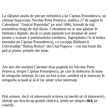
La sfârşitul anului de plecare definitivă a lui Ciprian Porumbescu, un
cărturar braşovean, Nicolae Petra Petrescu, publica 27 de pagini în
Calendarul “Amicul Poporului” pe anul 1884, folosită de toţi
porumbescologii de mai târziu. Calendarul nu se mai găseşte în
biblioteci digitale, decât cu plată pipărată (cer drepturi de autor
pentru o scanare a patrimoniului românesc, îngropându-l în al treilea
mormânt pe Ciprian Porumbescu), cu excepţia Bibliotecii
Universităţii “Babeş-Bolyai” din Cluj-Napoca – cea mai bună din
ţară şi printre primele din lume.
Am ales din numitul Calendar doar paginile lui Nicolae Petra
Petrescu, despre Ciprian Porumbescu, pe care le slobozesc în lume
în ortografia latinistă, în care au fost scrise, urmând să le transcriu în
ortografia actuală şi să le fac ştiute celor interesaţi.
Prin urmare, dacă vă interesează scrierea (şi merită să vă intereseze),
răsfoiţi sau descărcaţi gratuit cărticica, printr-un simplu
click
pe
copertă.