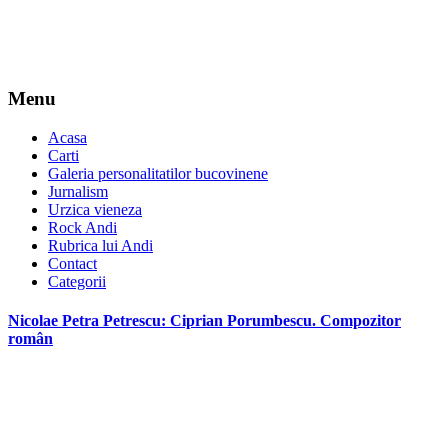
Menu
Acasa
Carti
Galeria personalitatilor bucovinene
Jurnalism
Urzica vieneza
Rock Andi
Rubrica lui Andi
Contact
Categorii
Nicolae Petra Petrescu: Ciprian Porumbescu. Compozitor
român