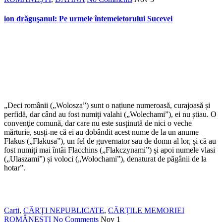
ion drăguşanul: Pe urmele întemeietorului Sucevei
„Deci românii („Wolosza”) sunt o națiune numeroasă, curajoasă și
perfidă, dar când au fost numiți valahi („Wolechami”), ei nu știau. O
convenţie comună, dar care nu este susținută de nici o veche
mărturie, susți-ne că ei au dobândit acest nume de la un anume
Flakus („Flakusa”), un fel de guvernator sau de domn al lor, și că au
fost numiți mai întâi Flacchins („Flakczynami”) și apoi numele vlasi
(„Ulaszami”) și voloci („Wolochami”), denaturat de păgânii de la
hotar”.
Carti
,
CĂRŢI NEPUBLICATE
,
CĂRȚILE MEMORIEI
ROMÂNEȘTI
No Comments
Nov
1