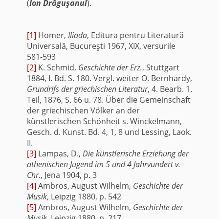
(
Ion Drăguşanul
).
[1]
Homer,
Iliada
, Editura pentru Literatură
Universală, Bucureşti 1967, XIX, versurile
581-593
[2]
K. Schmid,
Geschichte der Erz.
, Stuttgart
1884, I. Bd. S. 180. Vergl. weiter O. Bernhardy,
Grundrifs der griechischen Literatur
, 4. Bearb. 1.
Teil, 1876, S. 66 u. 78. Über die Gemeinschaft
der griechischen Völker an der
künstlerischen Schönheit s. Winckelmann,
Gesch. d. Kunst. Bd. 4, 1, 8 und Lessing, Laok.
II.
[3]
Lampas, D.,
Die künstlerische Erziehung der
athenischen Jugend im 5 und 4 Jahrvundert v.
Chr
., Jena 1904, p. 3
[4]
Ambros, August Wilhelm,
Geschichte der
Musik
, Leipzig 1880, p. 542
[5]
Ambros, August Wilhelm,
Geschichte der
Musik
, Leipzig 1880, p. 217