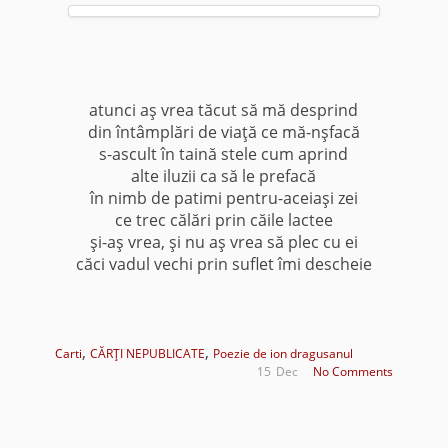
atunci aş vrea tăcut să mă desprind
din întâmplări de viaţă ce mă-nşfacă
s-ascult în taină stele cum aprind
alte iluzii ca să le prefacă
în nimb de patimi pentru-aceiaşi zei
ce trec călări prin căile lactee
şi-aş vrea, şi nu aş vrea să plec cu ei
căci vadul vechi prin suflet îmi descheie
,
,
Carti
CĂRŢI NEPUBLICATE
Poezie de ion dragusanul
15
Dec
No Comments