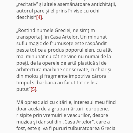
„recitativ” și altele asemănătoare antichității,
autorul pare și el prins în vise cu ochii
deschiși”
[4]
.
„Rostind numele Greciei, ne simțim
transportați în Casa Artelor. Un minunat
suflu magic de frumusețe este răspândit
peste tot ce a produs poporul elen, cu atât
mai minunat cu cât ne vine nu numai de la
poeți, de la operele de artă plastică și de
arhitectură mai bine conservate, ci chiar și
din moloz și fragmente împotriva cărora
timpul și barbaria au făcut tot ce le-a
putut”
[5]
.
Mă opresc aici cu citările, interesul meu fiind
doar acela de a grupa mărturii europene,
risipite prin vremuirile veacurilor, despre
muzica şi dansul din „Casa Artelor”, care a
fost, este şi va fi pururi tulburătoarea Grecia