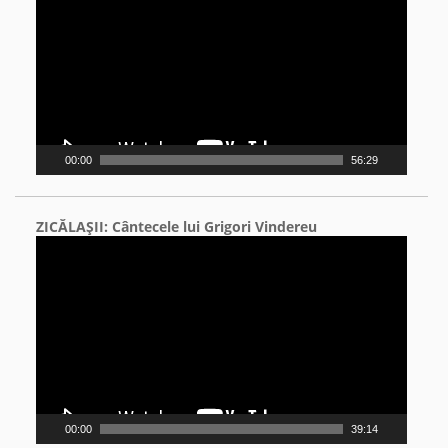
00:00
56:29
ZICĂLAŞII: Cântecele lui Grigori Vindereu
Video
Player
00:00
39:14