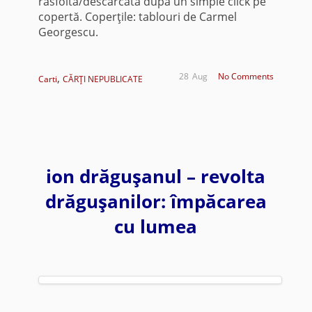
răsfoită/descărcată după un simple click pe
copertă. Coperţile: tablouri de Carmel
Georgescu.
,
28
Aug
No Comments
Carti
CĂRŢI NEPUBLICATE
ion drăguşanul – revolta
drăguşanilor: împăcarea
cu lumea