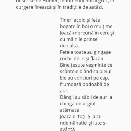
descrise de Homer, fenomenul horal grec, în
curgere firească şi în tradiţiile de astăzi.
Tineri acolo şi fete
bogate în boi o mulţime
Joacă-mpreună în cerc şi
cu mâinile prinse
deolaltă.
Fetele toate au gingaşe
rochii de in şi flăcăii
Bine ţesute veşminte ce
scânteie blând ca oleiul
Ele au conciuri pe cap,
frumoasă podoabă de
aur,
Dânşii au săbii de aur la
chingă de-argint
atârnate
Joacă ei toţi. Şi aici-
ndemânatici şi iute s-
avântă