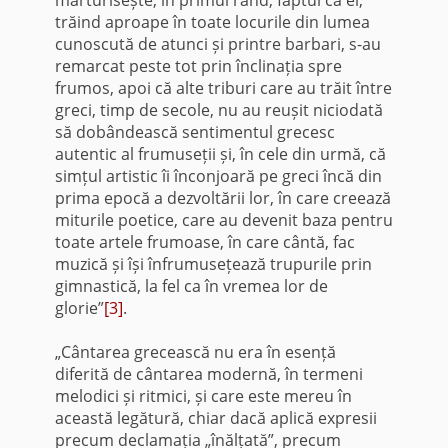
mărturisește, în primul rând, faptul că ei,
trăind aproape în toate locurile din lumea
cunoscută de atunci și printre barbari, s-au
remarcat peste tot prin înclinația spre
frumos, apoi că alte triburi care au trăit între
greci, timp de secole, nu au reușit niciodată
să dobândească sentimentul grecesc
autentic al frumuseții și, în cele din urmă, că
simțul artistic îi înconjoară pe greci încă din
prima epocă a dezvoltării lor, în care creează
miturile poetice, care au devenit baza pentru
toate artele frumoase, în care cântă, fac
muzică și își înfrumusețează trupurile prin
gimnastică, la fel ca în vremea lor de
glorie”
[3]
.
„Cântarea grecească nu era în esență
diferită de cântarea modernă, în termeni
melodici și ritmici, și care este mereu în
această legătură, chiar dacă aplică expresii
precum declamația „înălțată”, precum