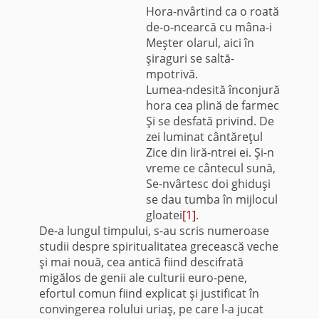
Hora-nvârtind ca o roată
de-o-ncearcă cu mâna-i
Meşter olarul, aici în
şiraguri se saltă-
mpotrivă.
Lumea-ndesită înconjură
hora cea plină de farmec
Şi se desfată privind. De
zei luminat cântăreţul
Zice din liră-ntrei ei. Şi-n
vreme ce cântecul sună,
Se-nvârtesc doi ghiduşi
se dau tumba în mijlocul
gloatei
[1]
.
De-a lungul timpului, s-au scris numeroase
studii despre spiritualitatea grecească veche
şi mai nouă, cea antică fiind descifrată
migălos de genii ale culturii euro-pene,
efortul comun fiind explicat şi justificat în
convingerea rolului uriaş, pe care l-a jucat