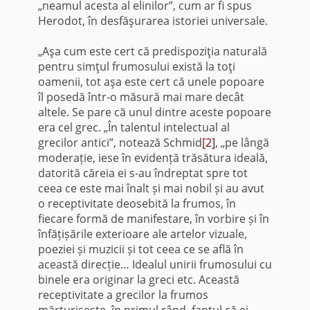
„neamul acesta al elinilor”, cum ar fi spus
Herodot, în desfăşurarea istoriei universale.
„Aşa cum este cert că predispoziţia naturală
pentru simţul frumosului există la toţi
oamenii, tot aşa este cert că unele popoare
îl posedă într-o măsură mai mare decât
altele. Se pare că unul dintre aceste popoare
era cel grec. „În talentul intelectual al
grecilor antici”, notează Schmid
[2]
, „pe lângă
moderație, iese în evidență trăsătura ideală,
datorită căreia ei s-au îndreptat spre tot
ceea ce este mai înalt și mai nobil și au avut
o receptivitate deosebită la frumos, în
fiecare formă de manifestare, în vorbire și în
înfățișările exterioare ale artelor vizuale,
poeziei și muzicii și tot ceea ce se află în
această direcție… Idealul unirii frumosului cu
binele era originar la greci etc. Această
receptivitate a grecilor la frumos