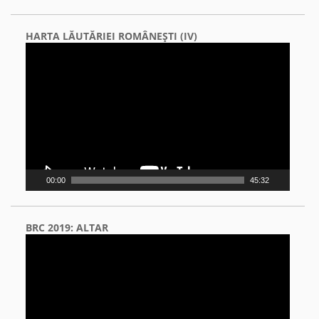
HARTA LĂUTĂRIEI ROMÂNEŞTI (IV)
Video
Player
00:00
45:32
BRC 2019: ALTAR
Video
Player