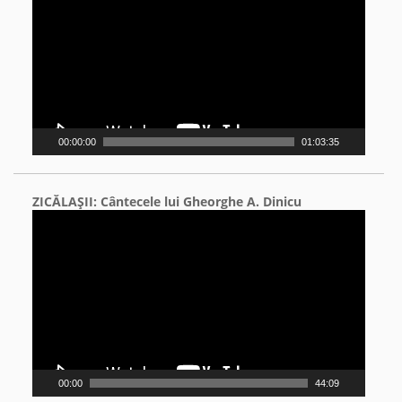
00:00:00
01:03:35
ZICĂLAŞII: Cântecele lui Gheorghe A. Dinicu
Video
Player
00:00
44:09