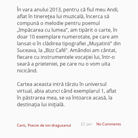
În vara anului 2013, pentru că fiul meu Andi,
aflat în tinereţea lui muzicală, încerca să
compună o melodie pentru poemul
„împăcarea cu lumea”, am tipărit o carte, în
doar 10 exemplare numerotate, pe care am
lansat-o în clădirea tipografiei „Muşatinii” din
Suceava, la „Bizz Café”. Amândoi am cântat,
fiecare cu instrumentele vocaţiei lui, într-o
seară a prieteniei, pe care nu o vom uita
nicicând.
Cartea aceasta intră târziu în universul
virtual, abia atunci când exemplarul 1, aflat
în păstrarea mea, se va întoarce acasă, la
destinaţia lui iniţială.
,
22
Jan
No Comments
Carti
Poezie de ion dragusanul