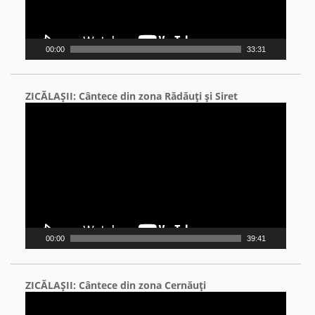
00:00
33:31
ZICĂLAŞII: Cântece din zona Rădăuţi şi Siret
Video
Player
00:00
39:41
ZICĂLAŞII: Cântece din zona Cernăuţi
Video
Player