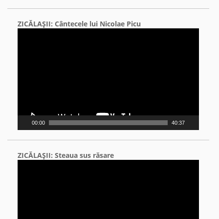
ZICĂLAŞII: Cântecele lui Nicolae Picu
Video
Player
00:00
40:37
ZICĂLAŞII: Steaua sus răsare
Video
Player