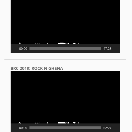
00:00
47:28
BRC 2019: ROCK N GHENA
Video
Player
00:00
52:27