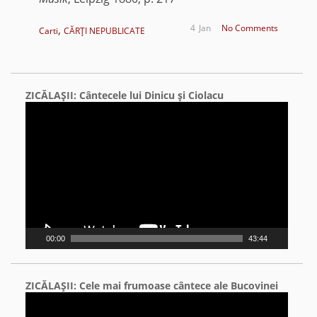
,
4
Jan
No Comments
Carti
CĂRŢI NEPUBLICATE
ZICĂLAŞII: Cântecele lui Dinicu şi Ciolacu
Video
Player
00:00
43:44
ZICĂLAŞII: Cele mai frumoase cântece ale Bucovinei
Video
Player