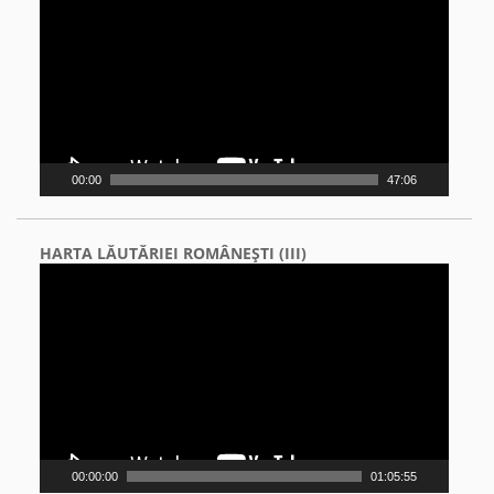
00:00
47:06
HARTA LĂUTĂRIEI ROMÂNEŞTI (III)
Video
Player
00:00:00
01:05:55