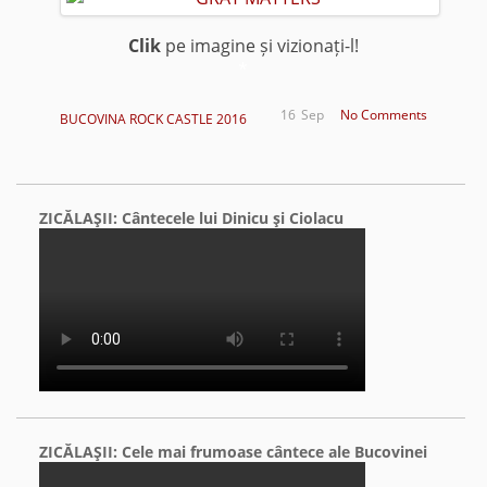
Clik
pe imagine și vizionați-l!
*
16
Sep
No Comments
BUCOVINA ROCK CASTLE 2016
ZICĂLAŞII: Cântecele lui Dinicu şi Ciolacu
ZICĂLAŞII: Cele mai frumoase cântece ale Bucovinei