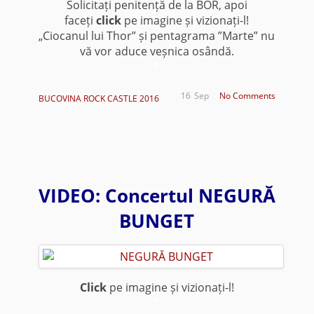
Solicitați penitență de la BOR, apoi
faceți
click
pe imagine și vizionați-l!
„Ciocanul lui Thor” și pentagrama ”Marte” nu
vă vor aduce veșnica osândă.
*
16
Sep
No Comments
BUCOVINA ROCK CASTLE 2016
VIDEO: Concertul NEGURĂ
BUNGET
Click
pe imagine și vizionați-l!
*