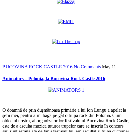
*
*
*
BUCOVINA ROCK CASTLE 2016
No Comments
May
11
Animators – Polonia, la Bucovina Rock Castle 2016
*
O doamnă de prin duşmănoasa primărie a lui Ion Lungu a apelat la
şefii mei, pentru a-mi băga pe gât o trupă rock din Polonia. Cum
obiceiul nostru, al organizatorilor festivalului Bucovina Rock Castle,
este de a asculta muzica tuturor trupelor care se înscriu în concurs
sau sunt semnalate de fanii festivalului, am ascultat şi trupa cucoanei