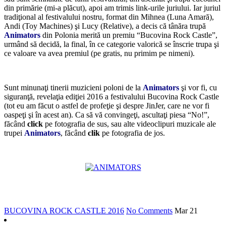
din primărie (mi-a plăcut), apoi am trimis link-urile juriului. Iar juriul
tradiţional al festivalului nostru, format din Mihnea (Luna Amară),
Andi (Toy Machines) şi Lucy (Relative), a decis că tânăra trupă
Animators
din Polonia merită un premiu “Bucovina Rock Castle”,
urmând să decidă, la final, în ce categorie valorică se înscrie trupa şi
ce valoare va avea premiul (pe gratis, nu primim pe nimeni).
*
Sunt minunaţi tinerii muzicieni poloni de la
Animators
şi vor fi, cu
siguranţă, revelaţia ediţiei 2016 a festivalului Bucovina Rock Castle
(tot eu am făcut o astfel de profeţie şi despre JinJer, care ne vor fi
oaspeţi şi în acest an). Ca să vă convingeţi, ascultaţi piesa “No!”,
făcând
click
pe fotografia de sus, sau alte videoclipuri muzicale ale
trupei
Animators
, făcând
clik
pe fotografia de jos.
*
*
BUCOVINA ROCK CASTLE 2016
No Comments
Mar
21