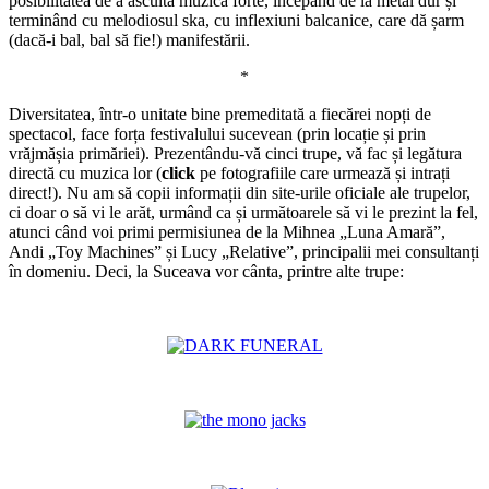
posibilitatea de a asculta muzică forte, începând de la metal dur și
terminând cu melodiosul ska, cu inflexiuni balcanice, care dă șarm
(dacă-i bal, bal să fie!) manifestării.
*
Diversitatea, într-o unitate bine premeditată a fiecărei nopți de
spectacol, face forța festivalului sucevean (prin locație și prin
vrăjmășia primăriei). Prezentându-vă cinci trupe, vă fac și legătura
directă cu muzica lor (
click
pe fotografiile care urmează și intrați
direct!). Nu am să copii informații din site-urile oficiale ale trupelor,
ci doar o să vi le arăt, urmând ca și următoarele să vi le prezint la fel,
atunci când voi primi permisiunea de la Mihnea „Luna Amară”,
Andi „Toy Machines” și Lucy „Relative”, principalii mei consultanți
în domeniu. Deci, la Suceava vor cânta, printre alte trupe:
*
*
*