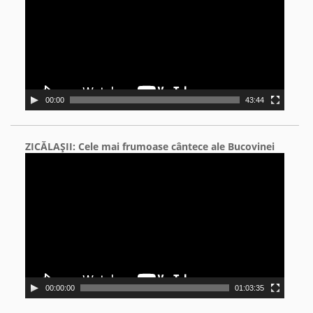
00:00
43:44
ZICĂLAŞII: Cele mai frumoase cântece ale Bucovinei
Video
Player
00:00:00
01:03:35