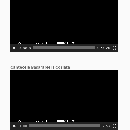
00:00:00
01:02:28
Cântecele Basarabiei I Corlata
Video
Player
00:00
50:53