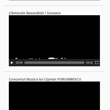
Cântecele Basarabiei I Suceava
Video
Player
00:00
59:02
Concertul Muzica lui Ciprian PORUMBESCU
Video
Player