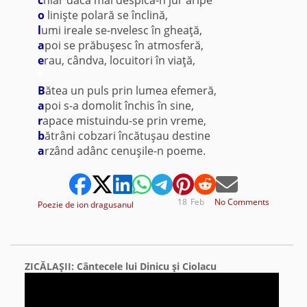
o
linişte polară se înclină,
l
umi ireale se-nvelesc în gheaţă,
a
poi se prăbuşesc în atmosferă,
e
rau, cândva, locuitori în viaţă,
*
B
ătea un puls prin lumea efemeră,
a
poi s-a domolit închis în sine,
r
apace mistuindu-se prin vreme,
b
ătrâni cobzari încătuşau destine
a
rzând adânc cenuşile-n poeme.
18
Feb
No Comments
Poezie de ion dragusanul
ZICĂLAŞII: Cântecele lui Dinicu şi Ciolacu
Video
Player