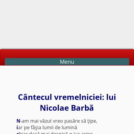
Menu
Cântecul vremelniciei: lui
Nicolae Barbă
N
-am mai văzut vreo pasăre să ţipe,
i
ar pe fâşia lumii de lumină
c
hiar dacă mai despică-n jur aripe