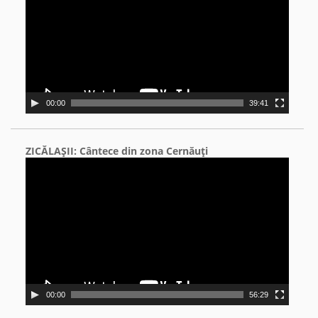
00:00
39:41
ZICĂLAŞII: Cântece din zona Cernăuţi
Video
Player
00:00
56:29