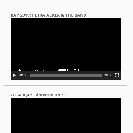
BAP 2019: PETRA ACKER & THE BAND
Video
Player
00:00
38:08
ZICĂLAŞII: Cântecele Unirii
Video
Player