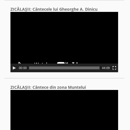
ZICĂLAŞII: Cântecele lui Gheorghe A. Dinicu
Video
Player
00:00
44:09
ZICĂLAŞII: Cântece din zona Muntelui
Video
Player