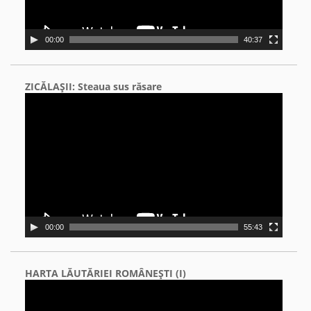
00:00
40:37
ZICĂLAŞII: Steaua sus răsare
Video
Player
00:00
55:43
HARTA LĂUTĂRIEI ROMÂNEŞTI (I)
Video
Player