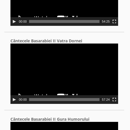
00:00
54:25
Cântecele Basarabiei II Vatra Dornei
Video
Player
00:00
57:24
Cântecele Basarabiei II Gura Humorului
Video
Player