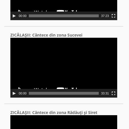
00:00
37:23
ZICĂLAŞII: Cântece din zona Sucevei
Video
Player
00:00
33:31
ZICĂLAŞII: Cântece din zona Rădăuţi şi Siret
Video
Player