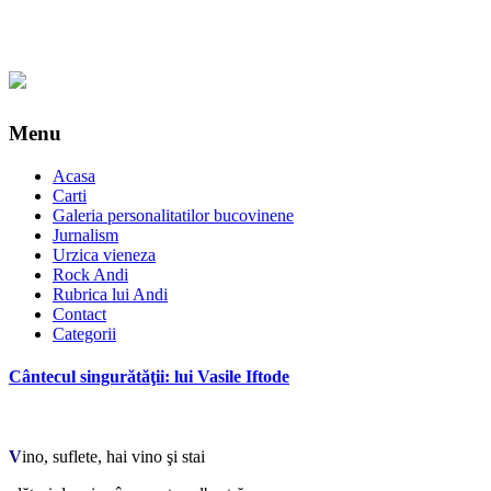
Menu
Acasa
Carti
Galeria personalitatilor bucovinene
Jurnalism
Urzica vieneza
Rock Andi
Rubrica lui Andi
Contact
Categorii
Cântecul singurătăţii: lui Vasile Iftode
*
V
ino, suflete, hai vino şi stai