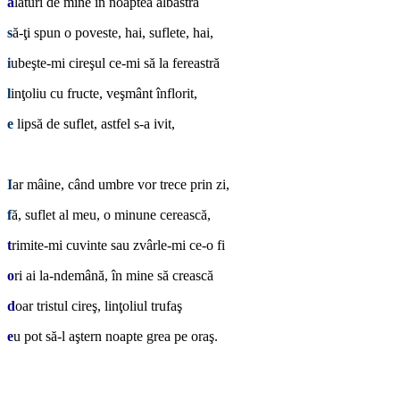
a
lături de mine în noaptea albastră
s
ă-ţi spun o poveste, hai, suflete, hai,
i
ubeşte-mi cireşul ce-mi să la fereastră
l
inţoliu cu fructe, veşmânt înflorit,
e
lipsă de suflet, astfel s-a ivit,
*
I
ar mâine, când umbre vor trece prin zi,
f
ă, suflet al meu, o minune cerească,
t
rimite-mi cuvinte sau zvârle-mi ce-o fi
o
ri ai la-ndemână, în mine să crească
d
oar tristul cireş, linţoliul trufaş
e
u pot să-l aştern noapte grea pe oraş.