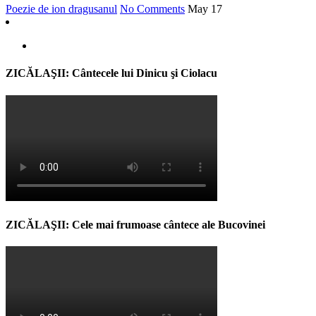
Poezie de ion dragusanul
No Comments
May
17
ZICĂLAŞII: Cântecele lui Dinicu şi Ciolacu
ZICĂLAŞII: Cele mai frumoase cântece ale Bucovinei