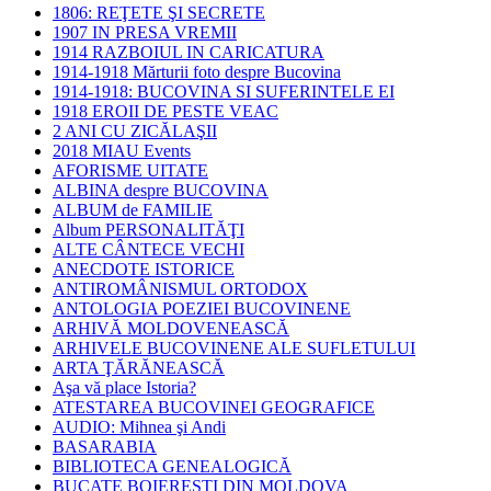
1806: REŢETE ŞI SECRETE
1907 IN PRESA VREMII
1914 RAZBOIUL IN CARICATURA
1914-1918 Mărturii foto despre Bucovina
1914-1918: BUCOVINA SI SUFERINTELE EI
1918 EROII DE PESTE VEAC
2 ANI CU ZICĂLAŞII
2018 MIAU Events
AFORISME UITATE
ALBINA despre BUCOVINA
ALBUM de FAMILIE
Album PERSONALITĂŢI
ALTE CÂNTECE VECHI
ANECDOTE ISTORICE
ANTIROMÂNISMUL ORTODOX
ANTOLOGIA POEZIEI BUCOVINENE
ARHIVĂ MOLDOVENEASCĂ
ARHIVELE BUCOVINENE ALE SUFLETULUI
ARTA ŢĂRĂNEASCĂ
Aşa vă place Istoria?
ATESTAREA BUCOVINEI GEOGRAFICE
AUDIO: Mihnea şi Andi
BASARABIA
BIBLIOTECA GENEALOGICĂ
BUCATE BOIEREŞTI DIN MOLDOVA