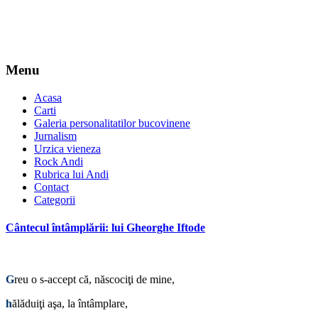
Menu
Acasa
Carti
Galeria personalitatilor bucovinene
Jurnalism
Urzica vieneza
Rock Andi
Rubrica lui Andi
Contact
Categorii
Cântecul întâmplării: lui Gheorghe Iftode
*
G
reu o s-accept că, născociţi de mine,
h
ălăduiţi aşa, la întâmplare,