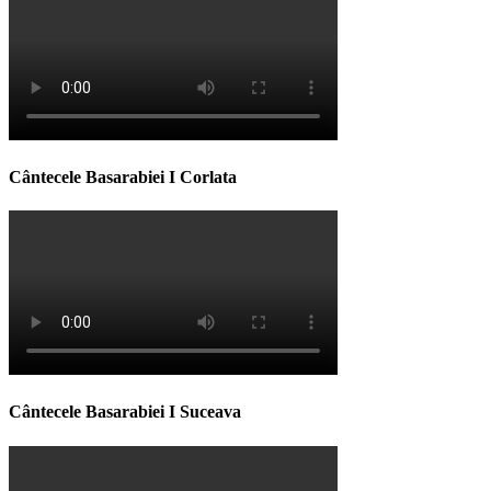
Cântecele Basarabiei I Corlata
Cântecele Basarabiei I Suceava