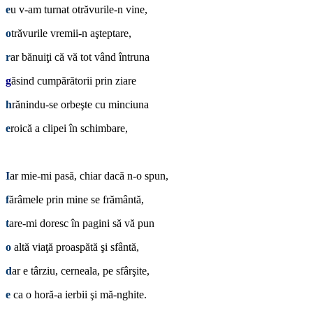
e
u v-am turnat otrăvurile-n vine,
o
trăvurile vremii-n aşteptare,
r
ar bănuiţi că vă tot vând întruna
g
ăsind cumpărătorii prin ziare
h
rănindu-se orbeşte cu minciuna
e
roică a clipei în schimbare,
*
I
ar mie-mi pasă, chiar dacă n-o spun,
f
ărâmele prin mine se frământă,
t
are-mi doresc în pagini să vă pun
o
altă viaţă proaspătă şi sfântă,
d
ar e târziu, cerneala, pe sfârşite,
e
ca o horă-a ierbii şi mă-nghite.