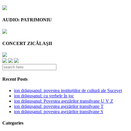
AUDIO: PATRIMONIU
CONCERT ZICĂLAŞII
Recent Posts
ion drăgușanul: povestea instituțiilor de cultură ale Sucevei
ion drăgușanul: cu verbele în joc
ion drăgușanul: Povestea așezărilor transilvane U V Z
ion drăgușanul: povestea așezărilor transilvane T
ion drăgușanul: povestea așezărilor transilvane S
Categories