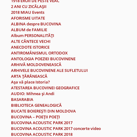
1918 EROII DE PESTE VEAC
2 ANI CU ZICĂLAŞII
2018 MIAU Events
AFORISME UITATE
ALBINA despre BUCOVINA
ALBUM de FAMILIE
Album PERSONALITĂŢI
ALTE CÂNTECE VECHI
ANECDOTE ISTORICE
ANTIROMÂNISMUL ORTODOX
ANTOLOGIA POEZIEI BUCOVINENE
ARHIVĂ MOLDOVENEASCĂ
ARHIVELE BUCOVINENE ALE SUFLETULUI
ARTA ŢĂRĂNEASCĂ
Aşa vă place Istoria?
ATESTAREA BUCOVINEI GEOGRAFICE
AUDIO: Mihnea şi Andi
BASARABIA
BIBLIOTECA GENEALOGICĂ
BUCATE BOIEREŞTI DIN MOLDOVA
BUCOVINA – POEŢII POEŢI
BUCOVINA ACOUSTIC PARK 2017
BUCOVINA ACOUSTIC PARK 2017 concerte video
BUCOVINA ACOUSTIC PARK 2018