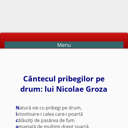
Menu
Cântecul pribegilor pe
drum: lui Nicolae Groza
*
N
atură vie cu pribegi pe drum,
i
stovitoare-i calea care-i poartă
c
ălăuziţi de pasărea de fum
o
magiată de mulţimi drept soartă,