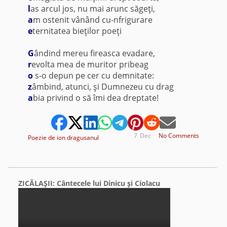
l
as arcul jos, nu mai arunc săgeţi,
a
m ostenit vânând cu-nfrigurare
e
ternitatea bieţilor poeţi
*
G
ândind mereu fireasca evadare,
r
evolta mea de muritor pribeag
o
s-o depun pe cer cu demnitate:
z
âmbind, atunci, şi Dumnezeu cu drag
a
bia privind o să îmi dea dreptate!
7
Dec
No Comments
Poezie de ion dragusanul
ZICĂLAŞII: Cântecele lui Dinicu şi Ciolacu