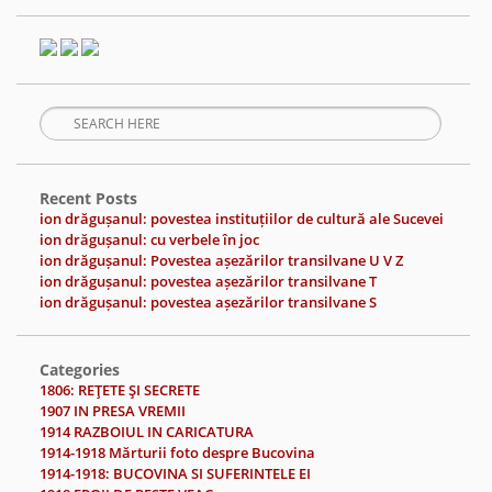
Recent Posts
ion drăgușanul: povestea instituțiilor de cultură ale Sucevei
ion drăgușanul: cu verbele în joc
ion drăgușanul: Povestea așezărilor transilvane U V Z
ion drăgușanul: povestea așezărilor transilvane T
ion drăgușanul: povestea așezărilor transilvane S
Categories
1806: REŢETE ŞI SECRETE
1907 IN PRESA VREMII
1914 RAZBOIUL IN CARICATURA
1914-1918 Mărturii foto despre Bucovina
1914-1918: BUCOVINA SI SUFERINTELE EI